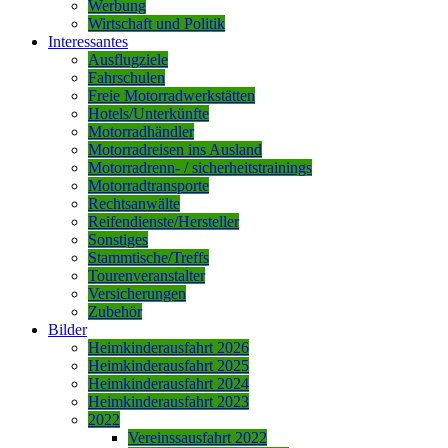
Werbung
Wirtschaft und Politik
Interessantes
Ausflugziele
Fahrschulen
Freie Motorradwerkstätten
Hotels/Unterkünfte
Motorradhändler
Motorradreisen ins Ausland
Motorradrenn- / sicherheitstrainings
Motorradtransporte
Rechtsanwälte
Reifendienste/Hersteller
Sonstiges
Stammtische/Treffs
Tourenveranstalter
Versicherungen
Zubehör
Bilder
Heimkinderausfahrt 2026
Heimkinderausfahrt 2025
Heimkinderausfahrt 2024
Heimkinderausfahrt 2023
2022
Vereinssausfahrt 2022