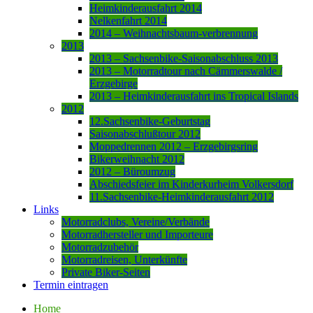
Heimkinderausfahrt 2014
Nelkenfahrt 2014
2014 – Weihnachtsbaum-verbrennung
2013
2013 – Sachsenbike-Saisonabschluss 2013
2013 – Motorradtour nach Cämmerswalde /
Erzgebirge
2013 – Heimkinderausfahrt ins Tropical Islands
2012
12.Sachsenbike-Geburtstag
Saisonabschlußtour 2012
Moppedrennen 2012 – Erzgebirgsring
Bikerweihnacht 2012
2012 – Büroumzug
Abschiedsfeier im Kinderkurheim Volkersdorf
11.Sachsenbike-Heimkinderausfahrt 2012
Links
Motorradclubs, Vereine/Verbände
Motorradhersteller und Importeure
Motorradzubehör
Motorradreisen, Unterkünfte
Private Biker-Seiten
Termin eintragen
Home