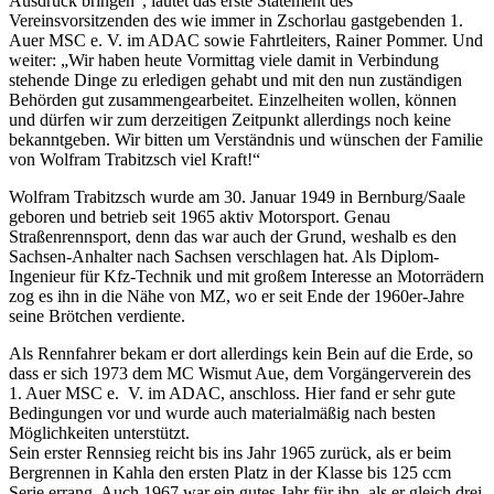
Ausdruck bringen“, lautet das erste Statement des
Vereinsvorsitzenden des wie immer in Zschorlau gastgebenden 1.
Auer MSC e. V. im ADAC sowie Fahrtleiters, Rainer Pommer. Und
weiter: „Wir haben heute Vormittag viele damit in Verbindung
stehende Dinge zu erledigen gehabt und mit den nun zuständigen
Behörden gut zusammengearbeitet. Einzelheiten wollen, können
und dürfen wir zum derzeitigen Zeitpunkt allerdings noch keine
bekanntgeben. Wir bitten um Verständnis und wünschen der Familie
von Wolfram Trabitzsch viel Kraft!“
Wolfram Trabitzsch wurde am 30. Januar 1949 in Bernburg/Saale
geboren und betrieb seit 1965 aktiv Motorsport. Genau
Straßenrennsport, denn das war auch der Grund, weshalb es den
Sachsen-Anhalter nach Sachsen verschlagen hat. Als Diplom-
Ingenieur für Kfz-Technik und mit großem Interesse an Motorrädern
zog es ihn in die Nähe von MZ, wo er seit Ende der 1960er-Jahre
seine Brötchen verdiente.
Als Rennfahrer bekam er dort allerdings kein Bein auf die Erde, so
dass er sich 1973 dem MC Wismut Aue, dem Vorgängerverein des
1. Auer MSC e. V. im ADAC, anschloss. Hier fand er sehr gute
Bedingungen vor und wurde auch materialmäßig nach besten
Möglichkeiten unterstützt.
Sein erster Rennsieg reicht bis ins Jahr 1965 zurück, als er beim
Bergrennen in Kahla den ersten Platz in der Klasse bis 125 ccm
Serie errang. Auch 1967 war ein gutes Jahr für ihn, als er gleich drei