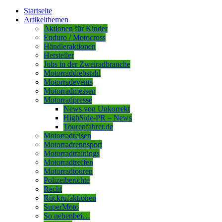
Startseite
Artikelthemen
Aktionen für Kinder
Enduro / Motocross
Händleraktionen
Hersteller
Jobs in der Zweiradbranche
Motorraddiebstahl
Motorradevents
Motorradmessen
Motorradpresse
News von Unkorrekt
HighSide-PR – News
Tourenfahrer.de
Motorradreisen
Motorradrennsport
Motorradtrainings
Motorradtreffen
Motorradtouren
Polizeiberichte
Recht
Rückrufaktionen
SuperMoto
So nebenbei…