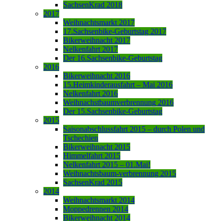
SachsenKrad 2018
2017
Weihnachtsmarkt 2017
17.Sachsenbike-Geburtstag 2017
Bikerweihnacht 2017
Nelkenfahrt 2017
Der 16.Sachsenbike-Geburtstag
2016
Bikerweihnacht 2016
15.Heimkinderausfahrt – Mai 2016
Nelkenfahrt 2016
Weihnachstbaumverbrennung 2016
Der 15.Sachsenbike-Geburtstag
2015
Saisonabschlussfahrt 2015 – durch Polen und
Tschechien
Bikerweihnacht 2015
Himmelfahrt 2015
Nelkenfahrt 2015 – 01.Mai!
Weihnachtsbaum-verbrennung 2015
SachsenKrad 2015
2014
Weihnachtsmarkt 2014
Moppedrennen 2014
Bikerweihnacht 2014