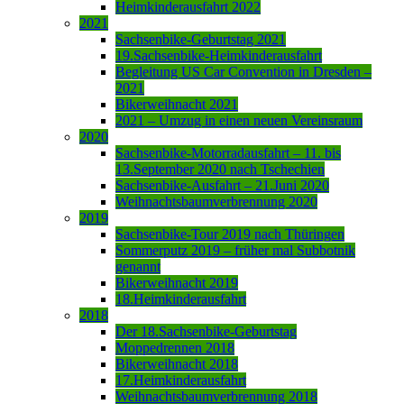
Heimkinderausfahrt 2022
2021
Sachsenbike-Geburtstag 2021
19.Sachsenbike-Heimkinderausfahrt
Begleitung US Car Convention in Dresden –
2021
Bikerweihnacht 2021
2021 – Umzug in einen neuen Vereinsraum
2020
Sachsenbike-Motorradausfahrt – 11. bis
13.September 2020 nach Tschechien
Sachsenbike-Ausfahrt – 21.Juni 2020
Weihnachtsbaumverbrennung 2020
2019
Sachsenbike-Tour 2019 nach Thüringen
Sommerputz 2019 – früher mal Subbotnik
genannt
Bikerweihnacht 2019
18.Heimkinderausfahrt
2018
Der 18.Sachsenbike-Geburtstag
Moppedrennen 2018
Bikerweihnacht 2018
17.Heimkinderausfahrt
Weihnachtsbaumverbrennung 2018