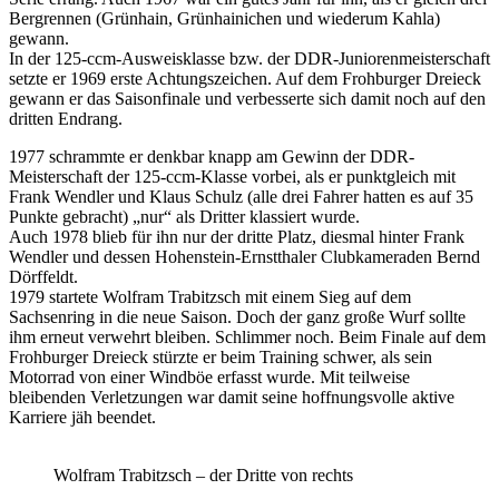
Bergrennen (Grünhain, Grünhainichen und wiederum Kahla)
gewann.
In der 125-ccm-Ausweisklasse bzw. der DDR-Juniorenmeisterschaft
setzte er 1969 erste Achtungszeichen. Auf dem Frohburger Dreieck
gewann er das Saisonfinale und verbesserte sich damit noch auf den
dritten Endrang.
1977 schrammte er denkbar knapp am Gewinn der DDR-
Meisterschaft der 125-ccm-Klasse vorbei, als er punktgleich mit
Frank Wendler und Klaus Schulz (alle drei Fahrer hatten es auf 35
Punkte gebracht) „nur“ als Dritter klassiert wurde.
Auch 1978 blieb für ihn nur der dritte Platz, diesmal hinter Frank
Wendler und dessen Hohenstein-Ernstthaler Clubkameraden Bernd
Dörffeldt.
1979 startete Wolfram Trabitzsch mit einem Sieg auf dem
Sachsenring in die neue Saison. Doch der ganz große Wurf sollte
ihm erneut verwehrt bleiben. Schlimmer noch. Beim Finale auf dem
Frohburger Dreieck stürzte er beim Training schwer, als sein
Motorrad von einer Windböe erfasst wurde. Mit teilweise
bleibenden Verletzungen war damit seine hoffnungsvolle aktive
Karriere jäh beendet.
Wolfram Trabitzsch – der Dritte von rechts