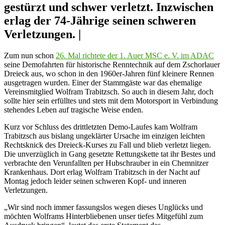
gestürzt und schwer verletzt. Inzwischen
erlag der 74-Jährige seinen schweren
Verletzungen. |
Zum nun schon
26. Mal richtete der 1. Auer MSC e. V. im ADAC
seine Demofahrten für historische Renntechnik auf dem Zschorlauer
Dreieck aus, wo schon in den 1960er-Jahren fünf kleinere Rennen
ausgetragen wurden. Einer der Stammgäste war das ehemalige
Vereinsmitglied Wolfram Trabitzsch. So auch in diesem Jahr, doch
sollte hier sein erfülltes und stets mit dem Motorsport in Verbindung
stehendes Leben auf tragische Weise enden.
Kurz vor Schluss des drittletzten Demo-Laufes kam Wolfram
Trabitzsch aus bislang ungeklärter Ursache im einzigen leichten
Rechtsknick des Dreieck-Kurses zu Fall und blieb verletzt liegen.
Die unverzüglich in Gang gesetzte Rettungskette tat ihr Bestes und
verbrachte den Verunfallten per Hubschrauber in ein Chemnitzer
Krankenhaus. Dort erlag Wolfram Trabitzsch in der Nacht auf
Montag jedoch leider seinen schweren Kopf- und inneren
Verletzungen.
„Wir sind noch immer fassungslos wegen dieses Unglücks und
möchten Wolframs Hinterbliebenen unser tiefes Mitgefühl zum