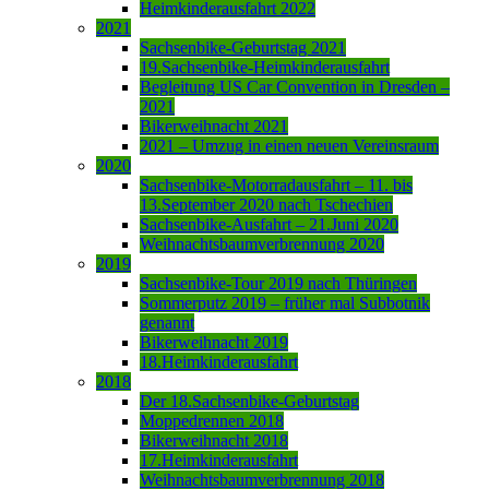
Heimkinderausfahrt 2022
2021
Sachsenbike-Geburtstag 2021
19.Sachsenbike-Heimkinderausfahrt
Begleitung US Car Convention in Dresden –
2021
Bikerweihnacht 2021
2021 – Umzug in einen neuen Vereinsraum
2020
Sachsenbike-Motorradausfahrt – 11. bis
13.September 2020 nach Tschechien
Sachsenbike-Ausfahrt – 21.Juni 2020
Weihnachtsbaumverbrennung 2020
2019
Sachsenbike-Tour 2019 nach Thüringen
Sommerputz 2019 – früher mal Subbotnik
genannt
Bikerweihnacht 2019
18.Heimkinderausfahrt
2018
Der 18.Sachsenbike-Geburtstag
Moppedrennen 2018
Bikerweihnacht 2018
17.Heimkinderausfahrt
Weihnachtsbaumverbrennung 2018