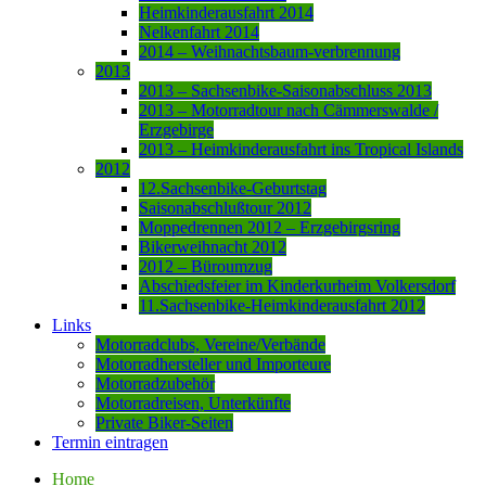
Heimkinderausfahrt 2014
Nelkenfahrt 2014
2014 – Weihnachtsbaum-verbrennung
2013
2013 – Sachsenbike-Saisonabschluss 2013
2013 – Motorradtour nach Cämmerswalde /
Erzgebirge
2013 – Heimkinderausfahrt ins Tropical Islands
2012
12.Sachsenbike-Geburtstag
Saisonabschlußtour 2012
Moppedrennen 2012 – Erzgebirgsring
Bikerweihnacht 2012
2012 – Büroumzug
Abschiedsfeier im Kinderkurheim Volkersdorf
11.Sachsenbike-Heimkinderausfahrt 2012
Links
Motorradclubs, Vereine/Verbände
Motorradhersteller und Importeure
Motorradzubehör
Motorradreisen, Unterkünfte
Private Biker-Seiten
Termin eintragen
Home