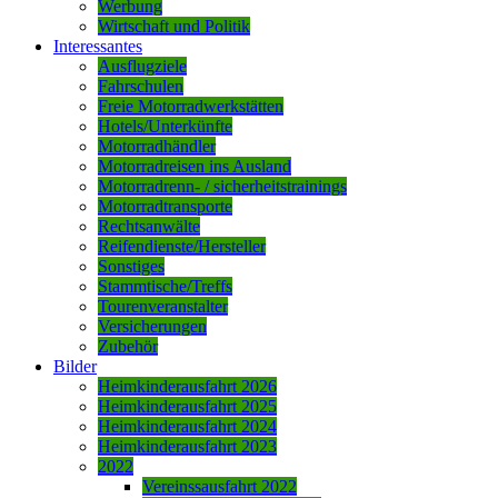
Werbung
Wirtschaft und Politik
Interessantes
Ausflugziele
Fahrschulen
Freie Motorradwerkstätten
Hotels/Unterkünfte
Motorradhändler
Motorradreisen ins Ausland
Motorradrenn- / sicherheitstrainings
Motorradtransporte
Rechtsanwälte
Reifendienste/Hersteller
Sonstiges
Stammtische/Treffs
Tourenveranstalter
Versicherungen
Zubehör
Bilder
Heimkinderausfahrt 2026
Heimkinderausfahrt 2025
Heimkinderausfahrt 2024
Heimkinderausfahrt 2023
2022
Vereinssausfahrt 2022