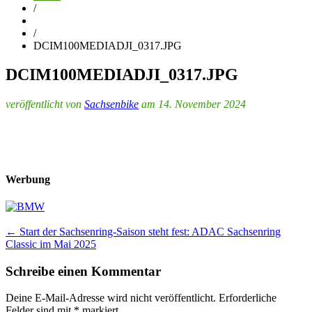
/
/
DCIM100MEDIADJI_0317.JPG
DCIM100MEDIADJI_0317.JPG
veröffentlicht von
Sachsenbike
am 14. November 2024
Werbung
Post
←
Start der Sachsenring-Saison steht fest: ADAC Sachsenring
Classic im Mai 2025
navigation
Schreibe einen Kommentar
Deine E-Mail-Adresse wird nicht veröffentlicht.
Erforderliche
Felder sind mit
*
markiert