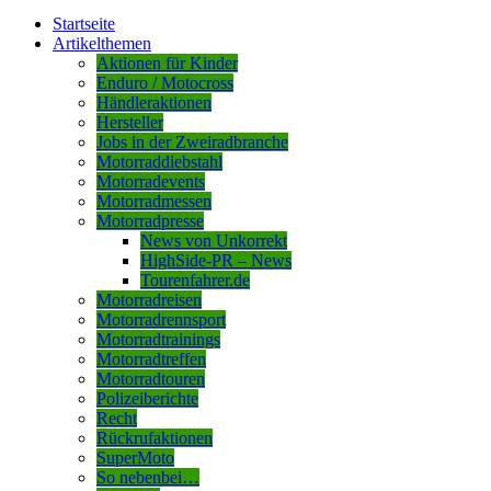
Startseite
Artikelthemen
Aktionen für Kinder
Enduro / Motocross
Händleraktionen
Hersteller
Jobs in der Zweiradbranche
Motorraddiebstahl
Motorradevents
Motorradmessen
Motorradpresse
News von Unkorrekt
HighSide-PR – News
Tourenfahrer.de
Motorradreisen
Motorradrennsport
Motorradtrainings
Motorradtreffen
Motorradtouren
Polizeiberichte
Recht
Rückrufaktionen
SuperMoto
So nebenbei…