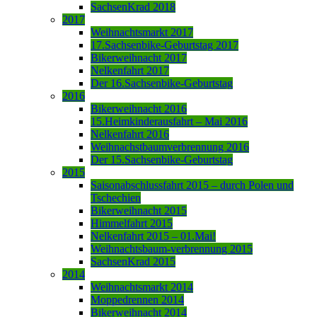
SachsenKrad 2018
2017
Weihnachtsmarkt 2017
17.Sachsenbike-Geburtstag 2017
Bikerweihnacht 2017
Nelkenfahrt 2017
Der 16.Sachsenbike-Geburtstag
2016
Bikerweihnacht 2016
15.Heimkinderausfahrt – Mai 2016
Nelkenfahrt 2016
Weihnachstbaumverbrennung 2016
Der 15.Sachsenbike-Geburtstag
2015
Saisonabschlussfahrt 2015 – durch Polen und
Tschechien
Bikerweihnacht 2015
Himmelfahrt 2015
Nelkenfahrt 2015 – 01.Mai!
Weihnachtsbaum-verbrennung 2015
SachsenKrad 2015
2014
Weihnachtsmarkt 2014
Moppedrennen 2014
Bikerweihnacht 2014