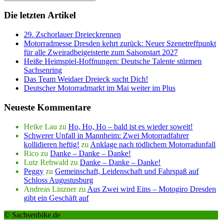
Die letzten Artikel
29. Zschorlauer Dreieckrennen
Motorradmesse Dresden kehrt zurück: Neuer Szenetreffpunkt
für alle Zweiradbeigeisterte zum Saisonstart 2027
Heiße Heimspiel-Hoffnungen: Deutsche Talente stürmen
Sachsenring
Das Team Weidaer Dreieck sucht Dich!
Deutscher Motorradmarkt im Mai weiter im Plus
Neueste Kommentare
Heike Lau
zu
Ho, Ho, Ho – bald ist es wieder soweit!
Schwerer Unfall in Mannheim: Zwei Motorradfahrer
kollidieren heftig!
zu
Anklage nach tödlichem Motorradunfall
Rico
zu
Danke – Danke – Danke!
Lutz Rehwald
zu
Danke – Danke – Danke!
Peggy
zu
Gemeinschaft, Leidenschaft und Fahrspaß auf
Schloss Augustusburg
Andreas Linzner
zu
Aus Zwei wird Eins – Motogiro Dresden
gibt ein Geschäft auf
© Sachsenbike.de