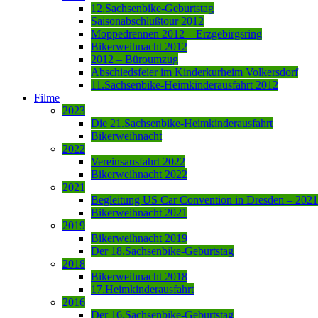
12.Sachsenbike-Geburtstag
Saisonabschlußtour 2012
Moppedrennen 2012 – Erzgebirgsring
Bikerweihnacht 2012
2012 – Büroumzug
Abschiedsfeier im Kinderkurheim Volkersdorf
11.Sachsenbike-Heimkinderausfahrt 2012
Filme
2023
Die 21.Sachsenbike-Heimkinderausfahrt
Bikerweihnacht
2022
Vereinsausfahrt 2022
Bikerweihnacht 2022
2021
Begleitung US Car Convention in Dresden – 2021
Bikerweihnacht 2021
2019
Bikerweihnacht 2019
Der 18.Sachsenbike-Geburtstag
2018
Bikerweihnacht 2018
17.Heimkinderausfahrt
2016
Der 16.Sachsenbike-Geburtstag