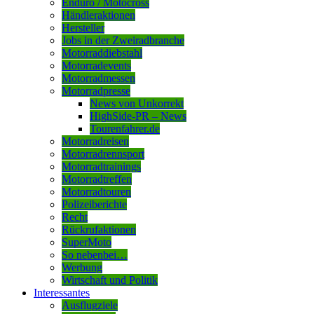
Enduro / Motocross
Händleraktionen
Hersteller
Jobs in der Zweiradbranche
Motorraddiebstahl
Motorradevents
Motorradmessen
Motorradpresse
News von Unkorrekt
HighSide-PR – News
Tourenfahrer.de
Motorradreisen
Motorradrennsport
Motorradtrainings
Motorradtreffen
Motorradtouren
Polizeiberichte
Recht
Rückrufaktionen
SuperMoto
So nebenbei…
Werbung
Wirtschaft und Politik
Interessantes
Ausflugziele