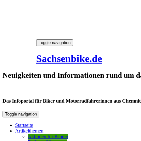
Skip
Toggle navigation
to
7. August 2026
content
Sachsenbike.de
Neuigkeiten und Informationen rund um d
Das Infoportal für Biker und Motorradfahrerinnen aus Chemnitz /
Toggle navigation
Startseite
Artikelthemen
Aktionen für Kinder