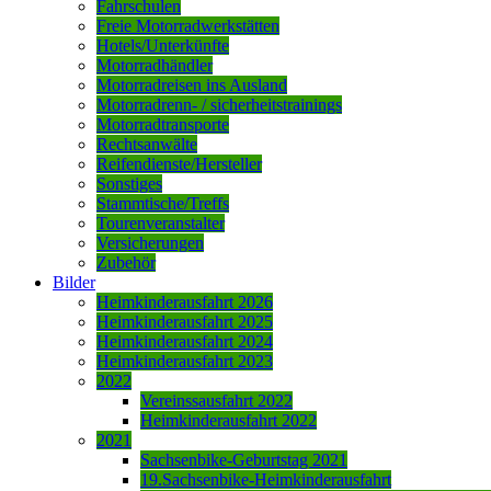
Fahrschulen
Freie Motorradwerkstätten
Hotels/Unterkünfte
Motorradhändler
Motorradreisen ins Ausland
Motorradrenn- / sicherheitstrainings
Motorradtransporte
Rechtsanwälte
Reifendienste/Hersteller
Sonstiges
Stammtische/Treffs
Tourenveranstalter
Versicherungen
Zubehör
Bilder
Heimkinderausfahrt 2026
Heimkinderausfahrt 2025
Heimkinderausfahrt 2024
Heimkinderausfahrt 2023
2022
Vereinssausfahrt 2022
Heimkinderausfahrt 2022
2021
Sachsenbike-Geburtstag 2021
19.Sachsenbike-Heimkinderausfahrt