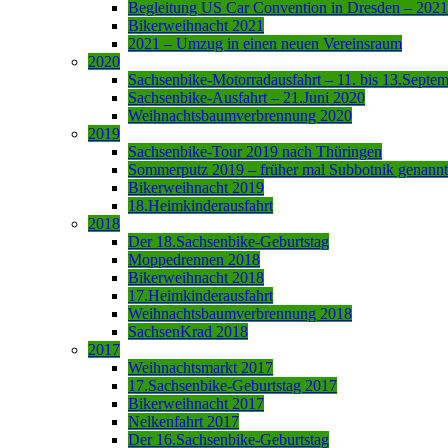
Begleitung US Car Convention in Dresden – 2021
Bikerweihnacht 2021
2021 – Umzug in einen neuen Vereinsraum
2020
Sachsenbike-Motorradausfahrt – 11. bis 13.Septe
Sachsenbike-Ausfahrt – 21.Juni 2020
Weihnachtsbaumverbrennung 2020
2019
Sachsenbike-Tour 2019 nach Thüringen
Sommerputz 2019 – früher mal Subbotnik genannt
Bikerweihnacht 2019
18.Heimkinderausfahrt
2018
Der 18.Sachsenbike-Geburtstag
Moppedrennen 2018
Bikerweihnacht 2018
17.Heimkinderausfahrt
Weihnachtsbaumverbrennung 2018
SachsenKrad 2018
2017
Weihnachtsmarkt 2017
17.Sachsenbike-Geburtstag 2017
Bikerweihnacht 2017
Nelkenfahrt 2017
Der 16.Sachsenbike-Geburtstag