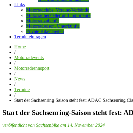
Links
Motorradclubs, Vereine/Verbände
Motorradhersteller und Importeure
Motorradzubehör
Motorradreisen, Unterkünfte
Private Biker-Seiten
Termin eintragen
Home
/
Motorradevents
/
Motorradrennsport
/
News
/
Termine
/
Start der Sachsenring-Saison steht fest: ADAC Sachsenring Cl
Start der Sachsenring-Saison steht fest: 
veröffentlicht von
Sachsenbike
am 14. November 2024