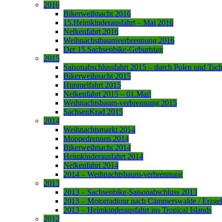
2016
Bikerweihnacht 2016
15.Heimkinderausfahrt – Mai 2016
Nelkenfahrt 2016
Weihnachstbaumverbrennung 2016
Der 15.Sachsenbike-Geburtstag
2015
Saisonabschlussfahrt 2015 – durch Polen und Tsc
Bikerweihnacht 2015
Himmelfahrt 2015
Nelkenfahrt 2015 – 01.Mai!
Weihnachtsbaum-verbrennung 2015
SachsenKrad 2015
2014
Weihnachtsmarkt 2014
Moppedrennen 2014
Bikerweihnacht 2014
Heimkinderausfahrt 2014
Nelkenfahrt 2014
2014 – Weihnachtsbaum-verbrennung
2013
2013 – Sachsenbike-Saisonabschluss 2013
2013 – Motorradtour nach Cämmerswalde / Erzge
2013 – Heimkinderausfahrt ins Tropical Islands
2012