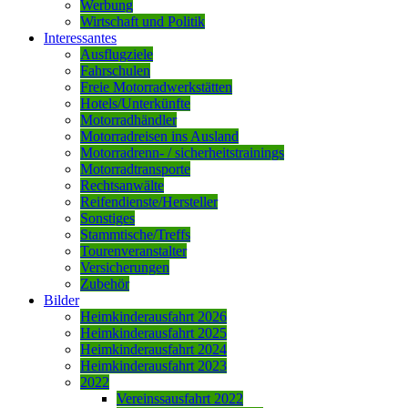
Werbung
Wirtschaft und Politik
Interessantes
Ausflugziele
Fahrschulen
Freie Motorradwerkstätten
Hotels/Unterkünfte
Motorradhändler
Motorradreisen ins Ausland
Motorradrenn- / sicherheitstrainings
Motorradtransporte
Rechtsanwälte
Reifendienste/Hersteller
Sonstiges
Stammtische/Treffs
Tourenveranstalter
Versicherungen
Zubehör
Bilder
Heimkinderausfahrt 2026
Heimkinderausfahrt 2025
Heimkinderausfahrt 2024
Heimkinderausfahrt 2023
2022
Vereinssausfahrt 2022