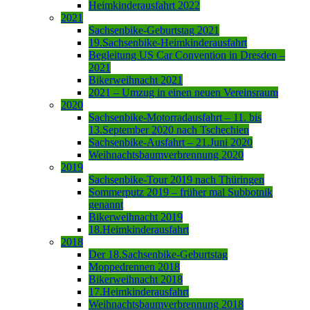
Heimkinderausfahrt 2022
2021
Sachsenbike-Geburtstag 2021
19.Sachsenbike-Heimkinderausfahrt
Begleitung US Car Convention in Dresden –
2021
Bikerweihnacht 2021
2021 – Umzug in einen neuen Vereinsraum
2020
Sachsenbike-Motorradausfahrt – 11. bis
13.September 2020 nach Tschechien
Sachsenbike-Ausfahrt – 21.Juni 2020
Weihnachtsbaumverbrennung 2020
2019
Sachsenbike-Tour 2019 nach Thüringen
Sommerputz 2019 – früher mal Subbotnik
genannt
Bikerweihnacht 2019
18.Heimkinderausfahrt
2018
Der 18.Sachsenbike-Geburtstag
Moppedrennen 2018
Bikerweihnacht 2018
17.Heimkinderausfahrt
Weihnachtsbaumverbrennung 2018