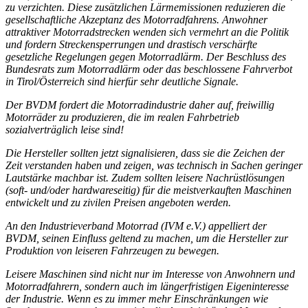
zu verzichten. Diese zusätzlichen Lärmemissionen reduzieren die
gesellschaftliche Akzeptanz des Motorradfahrens. Anwohner
attraktiver Motorradstrecken wenden sich vermehrt an die Politik
und fordern Streckensperrungen und drastisch verschärfte
gesetzliche Regelungen gegen Motorradlärm. Der Beschluss des
Bundesrats zum Motorradlärm oder das beschlossene Fahrverbot
in Tirol/Österreich sind hierfür sehr deutliche Signale.
Der BVDM fordert die Motorradindustrie daher auf, freiwillig
Motorräder zu produzieren, die im realen Fahrbetrieb
sozialverträglich leise sind!
Die Hersteller sollten jetzt signalisieren, dass sie die Zeichen der
Zeit verstanden haben und zeigen, was technisch in Sachen geringer
Lautstärke machbar ist. Zudem sollten leisere Nachrüstlösungen
(soft- und/oder hardwareseitig) für die meistverkauften Maschinen
entwickelt und zu zivilen Preisen angeboten werden.
An den Industrieverband Motorrad (IVM e.V.) appelliert der
BVDM, seinen Einfluss geltend zu machen, um die Hersteller zur
Produktion von leiseren Fahrzeugen zu bewegen.
Leisere Maschinen sind nicht nur im Interesse von Anwohnern und
Motorradfahrern, sondern auch im längerfristigen Eigeninteresse
der Industrie. Wenn es zu immer mehr Einschränkungen wie