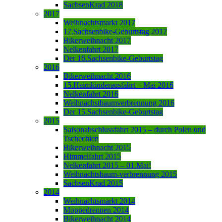
SachsenKrad 2018
2017
Weihnachtsmarkt 2017
17.Sachsenbike-Geburtstag 2017
Bikerweihnacht 2017
Nelkenfahrt 2017
Der 16.Sachsenbike-Geburtstag
2016
Bikerweihnacht 2016
15.Heimkinderausfahrt – Mai 2016
Nelkenfahrt 2016
Weihnachstbaumverbrennung 2016
Der 15.Sachsenbike-Geburtstag
2015
Saisonabschlussfahrt 2015 – durch Polen und
Tschechien
Bikerweihnacht 2015
Himmelfahrt 2015
Nelkenfahrt 2015 – 01.Mai!
Weihnachtsbaum-verbrennung 2015
SachsenKrad 2015
2014
Weihnachtsmarkt 2014
Moppedrennen 2014
Bikerweihnacht 2014