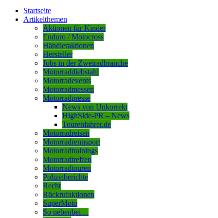
Startseite
Artikelthemen
Aktionen für Kinder
Enduro / Motocross
Händleraktionen
Hersteller
Jobs in der Zweiradbranche
Motorraddiebstahl
Motorradevents
Motorradmessen
Motorradpresse
News von Unkorrekt
HighSide-PR – News
Tourenfahrer.de
Motorradreisen
Motorradrennsport
Motorradtrainings
Motorradtreffen
Motorradtouren
Polizeiberichte
Recht
Rückrufaktionen
SuperMoto
So nebenbei…