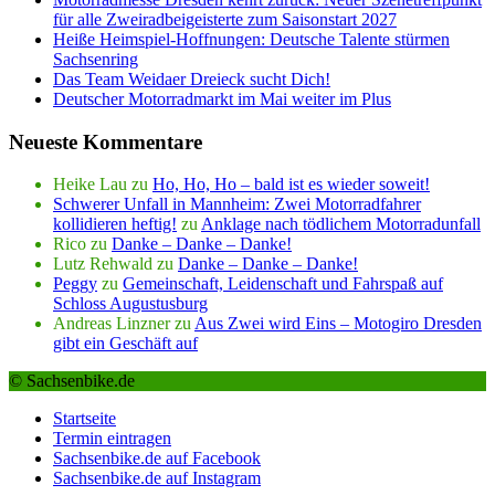
für alle Zweiradbeigeisterte zum Saisonstart 2027
Heiße Heimspiel-Hoffnungen: Deutsche Talente stürmen
Sachsenring
Das Team Weidaer Dreieck sucht Dich!
Deutscher Motorradmarkt im Mai weiter im Plus
Neueste Kommentare
Heike Lau
zu
Ho, Ho, Ho – bald ist es wieder soweit!
Schwerer Unfall in Mannheim: Zwei Motorradfahrer
kollidieren heftig!
zu
Anklage nach tödlichem Motorradunfall
Rico
zu
Danke – Danke – Danke!
Lutz Rehwald
zu
Danke – Danke – Danke!
Peggy
zu
Gemeinschaft, Leidenschaft und Fahrspaß auf
Schloss Augustusburg
Andreas Linzner
zu
Aus Zwei wird Eins – Motogiro Dresden
gibt ein Geschäft auf
© Sachsenbike.de
Startseite
Termin eintragen
Sachsenbike.de auf Facebook
Sachsenbike.de auf Instagram