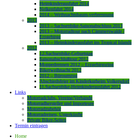
Heimkinderausfahrt 2014
Nelkenfahrt 2014
2014 – Weihnachtsbaum-verbrennung
2013
2013 – Sachsenbike-Saisonabschluss 2013
2013 – Motorradtour nach Cämmerswalde /
Erzgebirge
2013 – Heimkinderausfahrt ins Tropical Islands
2012
12.Sachsenbike-Geburtstag
Saisonabschlußtour 2012
Moppedrennen 2012 – Erzgebirgsring
Bikerweihnacht 2012
2012 – Büroumzug
Abschiedsfeier im Kinderkurheim Volkersdorf
11.Sachsenbike-Heimkinderausfahrt 2012
Links
Motorradclubs, Vereine/Verbände
Motorradhersteller und Importeure
Motorradzubehör
Motorradreisen, Unterkünfte
Private Biker-Seiten
Termin eintragen
Home