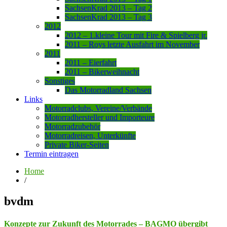
SachsenKrad 2013 – Tag 2
SachsenKrad 2013 – Tag 3
2012
2012 – 1.kleine Tour mit Fire & Spielberg jr.
2011 – Roys letzte Ausfahrt im November
2011
2011 – Eierfahrt
2011 – Bikerweihnacht
Sonstiges
Das Motorradland Sachsen
Links
Motorradclubs, Vereine/Verbände
Motorradhersteller und Importeure
Motorradzubehör
Motorradreisen, Unterkünfte
Private Biker-Seiten
Termin eintragen
Home
/
bvdm
Konzepte zur Zukunft des Motorrades – BAGMO übergibt