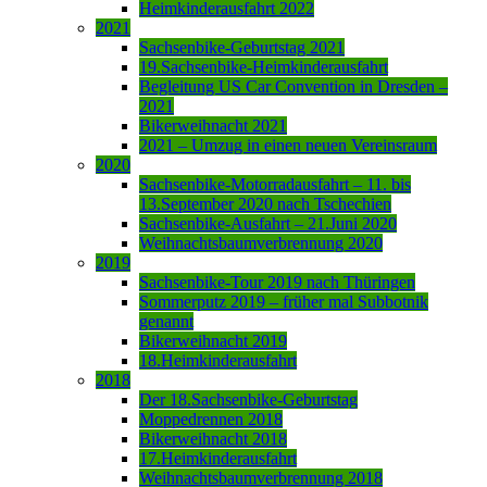
Heimkinderausfahrt 2022
2021
Sachsenbike-Geburtstag 2021
19.Sachsenbike-Heimkinderausfahrt
Begleitung US Car Convention in Dresden –
2021
Bikerweihnacht 2021
2021 – Umzug in einen neuen Vereinsraum
2020
Sachsenbike-Motorradausfahrt – 11. bis
13.September 2020 nach Tschechien
Sachsenbike-Ausfahrt – 21.Juni 2020
Weihnachtsbaumverbrennung 2020
2019
Sachsenbike-Tour 2019 nach Thüringen
Sommerputz 2019 – früher mal Subbotnik
genannt
Bikerweihnacht 2019
18.Heimkinderausfahrt
2018
Der 18.Sachsenbike-Geburtstag
Moppedrennen 2018
Bikerweihnacht 2018
17.Heimkinderausfahrt
Weihnachtsbaumverbrennung 2018