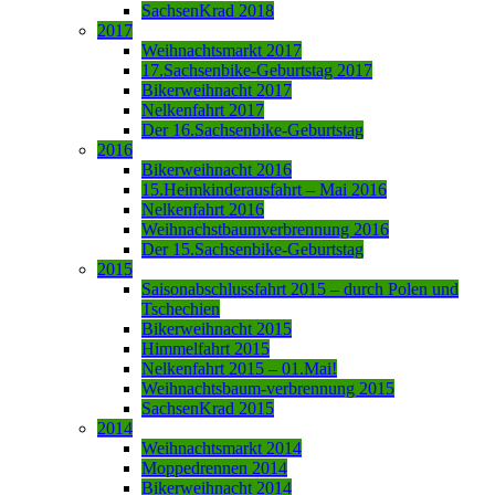
SachsenKrad 2018
2017
Weihnachtsmarkt 2017
17.Sachsenbike-Geburtstag 2017
Bikerweihnacht 2017
Nelkenfahrt 2017
Der 16.Sachsenbike-Geburtstag
2016
Bikerweihnacht 2016
15.Heimkinderausfahrt – Mai 2016
Nelkenfahrt 2016
Weihnachstbaumverbrennung 2016
Der 15.Sachsenbike-Geburtstag
2015
Saisonabschlussfahrt 2015 – durch Polen und
Tschechien
Bikerweihnacht 2015
Himmelfahrt 2015
Nelkenfahrt 2015 – 01.Mai!
Weihnachtsbaum-verbrennung 2015
SachsenKrad 2015
2014
Weihnachtsmarkt 2014
Moppedrennen 2014
Bikerweihnacht 2014