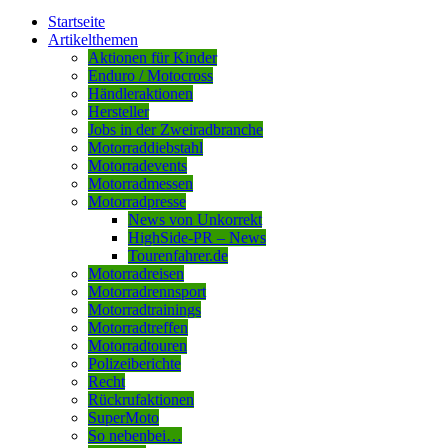
Startseite
Artikelthemen
Aktionen für Kinder
Enduro / Motocross
Händleraktionen
Hersteller
Jobs in der Zweiradbranche
Motorraddiebstahl
Motorradevents
Motorradmessen
Motorradpresse
News von Unkorrekt
HighSide-PR – News
Tourenfahrer.de
Motorradreisen
Motorradrennsport
Motorradtrainings
Motorradtreffen
Motorradtouren
Polizeiberichte
Recht
Rückrufaktionen
SuperMoto
So nebenbei…