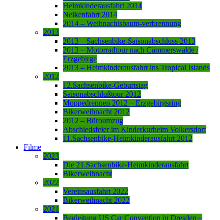
Heimkinderausfahrt 2014
Nelkenfahrt 2014
2014 – Weihnachtsbaum-verbrennung
2013
2013 – Sachsenbike-Saisonabschluss 2013
2013 – Motorradtour nach Cämmerswalde /
Erzgebirge
2013 – Heimkinderausfahrt ins Tropical Islands
2012
12.Sachsenbike-Geburtstag
Saisonabschlußtour 2012
Moppedrennen 2012 – Erzgebirgsring
Bikerweihnacht 2012
2012 – Büroumzug
Abschiedsfeier im Kinderkurheim Volkersdorf
11.Sachsenbike-Heimkinderausfahrt 2012
Filme
2023
Die 21.Sachsenbike-Heimkinderausfahrt
Bikerweihnacht
2022
Vereinsausfahrt 2022
Bikerweihnacht 2022
2021
Begleitung US Car Convention in Dresden –