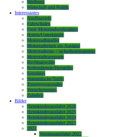
Werbung
Wirtschaft und Politik
Interessantes
Ausflugziele
Fahrschulen
Freie Motorradwerkstätten
Hotels/Unterkünfte
Motorradhändler
Motorradreisen ins Ausland
Motorradrenn- / sicherheitstrainings
Motorradtransporte
Rechtsanwälte
Reifendienste/Hersteller
Sonstiges
Stammtische/Treffs
Tourenveranstalter
Versicherungen
Zubehör
Bilder
Heimkinderausfahrt 2026
Heimkinderausfahrt 2025
Heimkinderausfahrt 2024
Heimkinderausfahrt 2023
2022
Vereinssausfahrt 2022