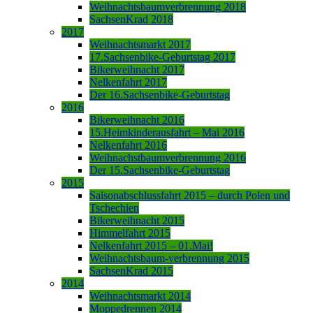
Weihnachtsbaumverbrennung 2018
SachsenKrad 2018
2017
Weihnachtsmarkt 2017
17.Sachsenbike-Geburtstag 2017
Bikerweihnacht 2017
Nelkenfahrt 2017
Der 16.Sachsenbike-Geburtstag
2016
Bikerweihnacht 2016
15.Heimkinderausfahrt – Mai 2016
Nelkenfahrt 2016
Weihnachstbaumverbrennung 2016
Der 15.Sachsenbike-Geburtstag
2015
Saisonabschlussfahrt 2015 – durch Polen und
Tschechien
Bikerweihnacht 2015
Himmelfahrt 2015
Nelkenfahrt 2015 – 01.Mai!
Weihnachtsbaum-verbrennung 2015
SachsenKrad 2015
2014
Weihnachtsmarkt 2014
Moppedrennen 2014