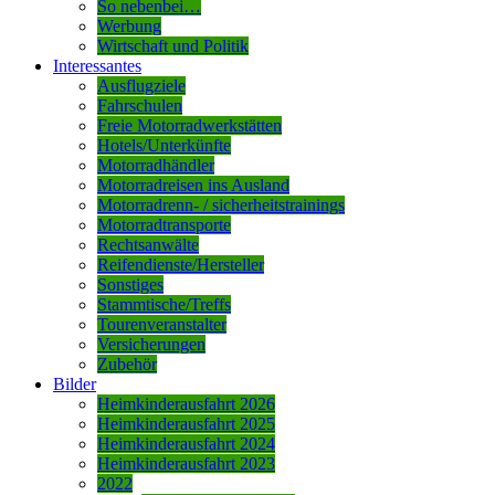
So nebenbei…
Werbung
Wirtschaft und Politik
Interessantes
Ausflugziele
Fahrschulen
Freie Motorradwerkstätten
Hotels/Unterkünfte
Motorradhändler
Motorradreisen ins Ausland
Motorradrenn- / sicherheitstrainings
Motorradtransporte
Rechtsanwälte
Reifendienste/Hersteller
Sonstiges
Stammtische/Treffs
Tourenveranstalter
Versicherungen
Zubehör
Bilder
Heimkinderausfahrt 2026
Heimkinderausfahrt 2025
Heimkinderausfahrt 2024
Heimkinderausfahrt 2023
2022