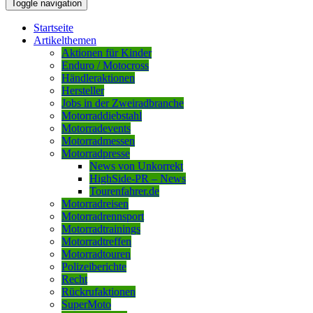
Toggle navigation
Startseite
Artikelthemen
Aktionen für Kinder
Enduro / Motocross
Händleraktionen
Hersteller
Jobs in der Zweiradbranche
Motorraddiebstahl
Motorradevents
Motorradmessen
Motorradpresse
News von Unkorrekt
HighSide-PR – News
Tourenfahrer.de
Motorradreisen
Motorradrennsport
Motorradtrainings
Motorradtreffen
Motorradtouren
Polizeiberichte
Recht
Rückrufaktionen
SuperMoto