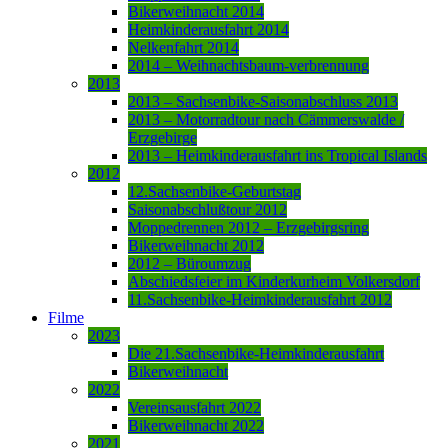
Bikerweihnacht 2014
Heimkinderausfahrt 2014
Nelkenfahrt 2014
2014 – Weihnachtsbaum-verbrennung
2013
2013 – Sachsenbike-Saisonabschluss 2013
2013 – Motorradtour nach Cämmerswalde /
Erzgebirge
2013 – Heimkinderausfahrt ins Tropical Islands
2012
12.Sachsenbike-Geburtstag
Saisonabschlußtour 2012
Moppedrennen 2012 – Erzgebirgsring
Bikerweihnacht 2012
2012 – Büroumzug
Abschiedsfeier im Kinderkurheim Volkersdorf
11.Sachsenbike-Heimkinderausfahrt 2012
Filme
2023
Die 21.Sachsenbike-Heimkinderausfahrt
Bikerweihnacht
2022
Vereinsausfahrt 2022
Bikerweihnacht 2022
2021