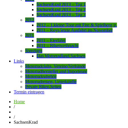
SachsenKrad 2013 – Tag 1
SachsenKrad 2013 – Tag 2
SachsenKrad 2013 – Tag 3
2012
2012 – 1.kleine Tour mit Fire & Spielberg jr.
2011 – Roys letzte Ausfahrt im November
2011
2011 – Eierfahrt
2011 – Bikerweihnacht
Sonstiges
Das Motorradland Sachsen
Links
Motorradclubs, Vereine/Verbände
Motorradhersteller und Importeure
Motorradzubehör
Motorradreisen, Unterkünfte
Private Biker-Seiten
Termin eintragen
Home
/
/
SachsenKrad