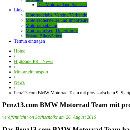
Das Motorradland Sachsen
Links
Motorradclubs, Vereine/Verbände
Motorradhersteller und Importeure
Motorradzubehör
Motorradreisen, Unterkünfte
Private Biker-Seiten
Termin eintragen
Home
/
HighSide-PR - News
/
Motorradrennsport
/
News
/
Penz13.com BMW Motorrad Team mit provisorischem 9. Startpl
Penz13.com BMW Motorrad Team mit provis
veröffentlicht von
Sachsenbike
am 26. August 2016
Das Penz13.com BMW Motorrad Team hat s