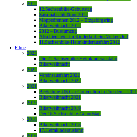
2012
12.Sachsenbike-Geburtstag
Saisonabschlußtour 2012
Moppedrennen 2012 – Erzgebirgsring
Bikerweihnacht 2012
2012 – Büroumzug
Abschiedsfeier im Kinderkurheim Volkersdorf
11.Sachsenbike-Heimkinderausfahrt 2012
Filme
2023
Die 21.Sachsenbike-Heimkinderausfahrt
Bikerweihnacht
2022
Vereinsausfahrt 2022
Bikerweihnacht 2022
2021
Begleitung US Car Convention in Dresden – 2021
Bikerweihnacht 2021
2019
Bikerweihnacht 2019
Der 18.Sachsenbike-Geburtstag
2018
Bikerweihnacht 2018
17.Heimkinderausfahrt
2016