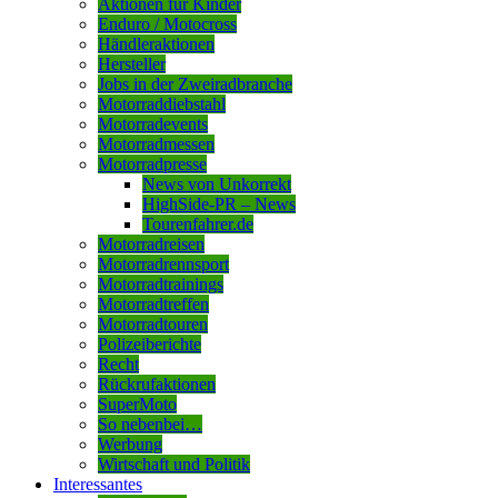
Aktionen für Kinder
Enduro / Motocross
Händleraktionen
Hersteller
Jobs in der Zweiradbranche
Motorraddiebstahl
Motorradevents
Motorradmessen
Motorradpresse
News von Unkorrekt
HighSide-PR – News
Tourenfahrer.de
Motorradreisen
Motorradrennsport
Motorradtrainings
Motorradtreffen
Motorradtouren
Polizeiberichte
Recht
Rückrufaktionen
SuperMoto
So nebenbei…
Werbung
Wirtschaft und Politik
Interessantes