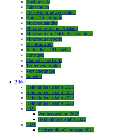
Ausflugziele
Fahrschulen
Freie Motorradwerkstätten
Hotels/Unterkünfte
Motorradhändler
Motorradreisen ins Ausland
Motorradrenn- / sicherheitstrainings
Motorradtransporte
Rechtsanwälte
Reifendienste/Hersteller
Sonstiges
Stammtische/Treffs
Tourenveranstalter
Versicherungen
Zubehör
Bilder
Heimkinderausfahrt 2026
Heimkinderausfahrt 2025
Heimkinderausfahrt 2024
Heimkinderausfahrt 2023
2022
Vereinssausfahrt 2022
Heimkinderausfahrt 2022
2021
Sachsenbike-Geburtstag 2021