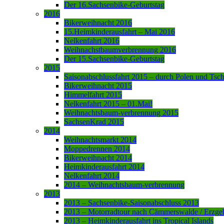
Der 16.Sachsenbike-Geburtstag
2016
Bikerweihnacht 2016
15.Heimkinderausfahrt – Mai 2016
Nelkenfahrt 2016
Weihnachstbaumverbrennung 2016
Der 15.Sachsenbike-Geburtstag
2015
Saisonabschlussfahrt 2015 – durch Polen und Tsc
Bikerweihnacht 2015
Himmelfahrt 2015
Nelkenfahrt 2015 – 01.Mai!
Weihnachtsbaum-verbrennung 2015
SachsenKrad 2015
2014
Weihnachtsmarkt 2014
Moppedrennen 2014
Bikerweihnacht 2014
Heimkinderausfahrt 2014
Nelkenfahrt 2014
2014 – Weihnachtsbaum-verbrennung
2013
2013 – Sachsenbike-Saisonabschluss 2013
2013 – Motorradtour nach Cämmerswalde / Erzge
2013 – Heimkinderausfahrt ins Tropical Islands