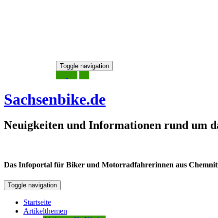
Skip
Toggle navigation
to
7. August 2026
content
Sachsenbike.de
Neuigkeiten und Informationen rund um d
Das Infoportal für Biker und Motorradfahrerinnen aus Chemnitz /
Toggle navigation
Startseite
Artikelthemen