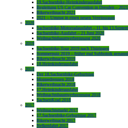
19.Sachsenbike-Heimkinderausfahrt
Begleitung US Car Convention in Dresden – 2021
Bikerweihnacht 2021
2021 – Umzug in einen neuen Vereinsraum
2020
Sachsenbike-Motorradausfahrt – 11. bis 13.Septe
Sachsenbike-Ausfahrt – 21.Juni 2020
Weihnachtsbaumverbrennung 2020
2019
Sachsenbike-Tour 2019 nach Thüringen
Sommerputz 2019 – früher mal Subbotnik genannt
Bikerweihnacht 2019
18.Heimkinderausfahrt
2018
Der 18.Sachsenbike-Geburtstag
Moppedrennen 2018
Bikerweihnacht 2018
17.Heimkinderausfahrt
Weihnachtsbaumverbrennung 2018
SachsenKrad 2018
2017
Weihnachtsmarkt 2017
17.Sachsenbike-Geburtstag 2017
Bikerweihnacht 2017
Nelkenfahrt 2017