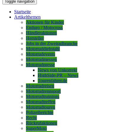
Toggle navigation
Startseite
Artikelthemen
Aktionen für Kinder
Enduro / Motocross
Händleraktionen
Hersteller
Jobs in der Zweiradbranche
Motorraddiebstahl
Motorradevents
Motorradmessen
Motorradpresse
News von Unkorrekt
HighSide-PR – News
Tourenfahrer.de
Motorradreisen
Motorradrennsport
Motorradtrainings
Motorradtreffen
Motorradtouren
Polizeiberichte
Recht
Rückrufaktionen
SuperMoto