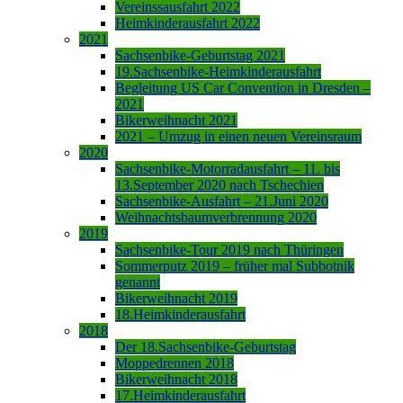
Vereinssausfahrt 2022
Heimkinderausfahrt 2022
2021
Sachsenbike-Geburtstag 2021
19.Sachsenbike-Heimkinderausfahrt
Begleitung US Car Convention in Dresden –
2021
Bikerweihnacht 2021
2021 – Umzug in einen neuen Vereinsraum
2020
Sachsenbike-Motorradausfahrt – 11. bis
13.September 2020 nach Tschechien
Sachsenbike-Ausfahrt – 21.Juni 2020
Weihnachtsbaumverbrennung 2020
2019
Sachsenbike-Tour 2019 nach Thüringen
Sommerputz 2019 – früher mal Subbotnik
genannt
Bikerweihnacht 2019
18.Heimkinderausfahrt
2018
Der 18.Sachsenbike-Geburtstag
Moppedrennen 2018
Bikerweihnacht 2018
17.Heimkinderausfahrt