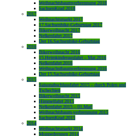
Weihnachtsbaumverbrennung 2018
SachsenKrad 2018
2017
Weihnachtsmarkt 2017
17.Sachsenbike-Geburtstag 2017
Bikerweihnacht 2017
Nelkenfahrt 2017
Der 16.Sachsenbike-Geburtstag
2016
Bikerweihnacht 2016
15.Heimkinderausfahrt – Mai 2016
Nelkenfahrt 2016
Weihnachstbaumverbrennung 2016
Der 15.Sachsenbike-Geburtstag
2015
Saisonabschlussfahrt 2015 – durch Polen und
Tschechien
Bikerweihnacht 2015
Himmelfahrt 2015
Nelkenfahrt 2015 – 01.Mai!
Weihnachtsbaum-verbrennung 2015
SachsenKrad 2015
2014
Weihnachtsmarkt 2014
Moppedrennen 2014