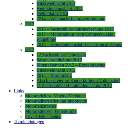
Bikerweihnacht 2014
Heimkinderausfahrt 2014
Nelkenfahrt 2014
2014 – Weihnachtsbaum-verbrennung
2013
2013 – Sachsenbike-Saisonabschluss 2013
2013 – Motorradtour nach Cämmerswalde /
Erzgebirge
2013 – Heimkinderausfahrt ins Tropical Islands
2012
12.Sachsenbike-Geburtstag
Saisonabschlußtour 2012
Moppedrennen 2012 – Erzgebirgsring
Bikerweihnacht 2012
2012 – Büroumzug
Abschiedsfeier im Kinderkurheim Volkersdorf
11.Sachsenbike-Heimkinderausfahrt 2012
Links
Motorradclubs, Vereine/Verbände
Motorradhersteller und Importeure
Motorradzubehör
Motorradreisen, Unterkünfte
Private Biker-Seiten
Termin eintragen