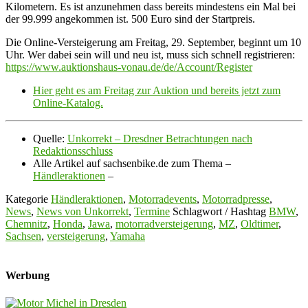
Kilometern. Es ist anzunehmen dass bereits mindestens ein Mal bei
der 99.999 angekommen ist. 500 Euro sind der Startpreis.
Die Online-Versteigerung am Freitag, 29. September, beginnt um 10
Uhr. Wer dabei sein will und neu ist, muss sich schnell registrieren:
https://www.auktionshaus-vonau.de/de/Account/Register
Hier geht es am Freitag zur Auktion und bereits jetzt zum
Online-Katalog.
Quelle:
Unkorrekt – Dresdner Betrachtungen nach
Redaktionsschluss
Alle Artikel auf sachsenbike.de zum Thema –
Händleraktionen
–
Kategorie
Händleraktionen
,
Motorradevents
,
Motorradpresse
,
News
,
News von Unkorrekt
,
Termine
Schlagwort / Hashtag
BMW
,
Chemnitz
,
Honda
,
Jawa
,
motorradversteigerung
,
MZ
,
Oldtimer
,
Sachsen
,
versteigerung
,
Yamaha
Werbung