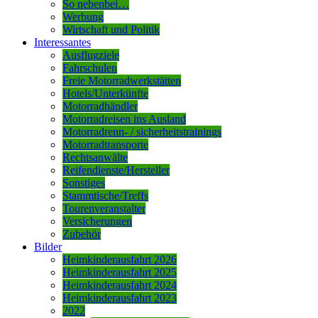
So nebenbei…
Werbung
Wirtschaft und Politik
Interessantes
Ausflugziele
Fahrschulen
Freie Motorradwerkstätten
Hotels/Unterkünfte
Motorradhändler
Motorradreisen ins Ausland
Motorradrenn- / sicherheitstrainings
Motorradtransporte
Rechtsanwälte
Reifendienste/Hersteller
Sonstiges
Stammtische/Treffs
Tourenveranstalter
Versicherungen
Zubehör
Bilder
Heimkinderausfahrt 2026
Heimkinderausfahrt 2025
Heimkinderausfahrt 2024
Heimkinderausfahrt 2023
2022