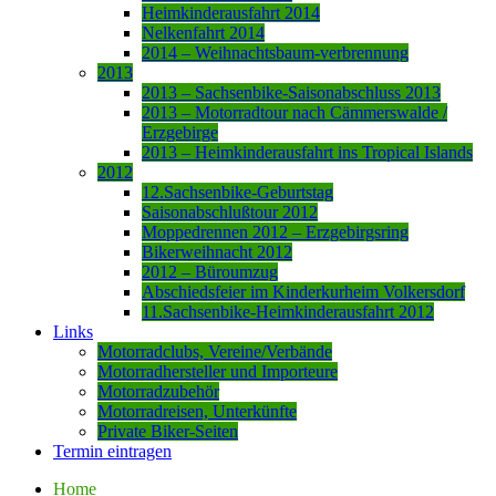
Heimkinderausfahrt 2014
Nelkenfahrt 2014
2014 – Weihnachtsbaum-verbrennung
2013
2013 – Sachsenbike-Saisonabschluss 2013
2013 – Motorradtour nach Cämmerswalde /
Erzgebirge
2013 – Heimkinderausfahrt ins Tropical Islands
2012
12.Sachsenbike-Geburtstag
Saisonabschlußtour 2012
Moppedrennen 2012 – Erzgebirgsring
Bikerweihnacht 2012
2012 – Büroumzug
Abschiedsfeier im Kinderkurheim Volkersdorf
11.Sachsenbike-Heimkinderausfahrt 2012
Links
Motorradclubs, Vereine/Verbände
Motorradhersteller und Importeure
Motorradzubehör
Motorradreisen, Unterkünfte
Private Biker-Seiten
Termin eintragen
Home