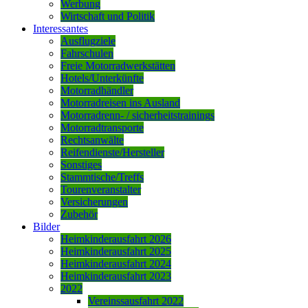
Werbung
Wirtschaft und Politik
Interessantes
Ausflugziele
Fahrschulen
Freie Motorradwerkstätten
Hotels/Unterkünfte
Motorradhändler
Motorradreisen ins Ausland
Motorradrenn- / sicherheitstrainings
Motorradtransporte
Rechtsanwälte
Reifendienste/Hersteller
Sonstiges
Stammtische/Treffs
Tourenveranstalter
Versicherungen
Zubehör
Bilder
Heimkinderausfahrt 2026
Heimkinderausfahrt 2025
Heimkinderausfahrt 2024
Heimkinderausfahrt 2023
2022
Vereinssausfahrt 2022