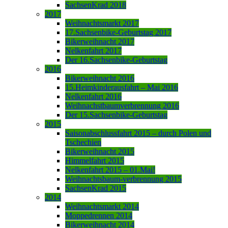
SachsenKrad 2018
2017
Weihnachtsmarkt 2017
17.Sachsenbike-Geburtstag 2017
Bikerweihnacht 2017
Nelkenfahrt 2017
Der 16.Sachsenbike-Geburtstag
2016
Bikerweihnacht 2016
15.Heimkinderausfahrt – Mai 2016
Nelkenfahrt 2016
Weihnachstbaumverbrennung 2016
Der 15.Sachsenbike-Geburtstag
2015
Saisonabschlussfahrt 2015 – durch Polen und
Tschechien
Bikerweihnacht 2015
Himmelfahrt 2015
Nelkenfahrt 2015 – 01.Mai!
Weihnachtsbaum-verbrennung 2015
SachsenKrad 2015
2014
Weihnachtsmarkt 2014
Moppedrennen 2014
Bikerweihnacht 2014