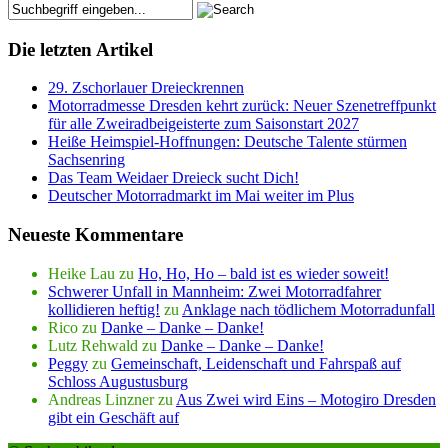
Die letzten Artikel
29. Zschorlauer Dreieckrennen
Motorradmesse Dresden kehrt zurück: Neuer Szenetreffpunkt
für alle Zweiradbeigeisterte zum Saisonstart 2027
Heiße Heimspiel-Hoffnungen: Deutsche Talente stürmen
Sachsenring
Das Team Weidaer Dreieck sucht Dich!
Deutscher Motorradmarkt im Mai weiter im Plus
Neueste Kommentare
Heike Lau
zu
Ho, Ho, Ho – bald ist es wieder soweit!
Schwerer Unfall in Mannheim: Zwei Motorradfahrer
kollidieren heftig!
zu
Anklage nach tödlichem Motorradunfall
Rico
zu
Danke – Danke – Danke!
Lutz Rehwald
zu
Danke – Danke – Danke!
Peggy
zu
Gemeinschaft, Leidenschaft und Fahrspaß auf
Schloss Augustusburg
Andreas Linzner
zu
Aus Zwei wird Eins – Motogiro Dresden
gibt ein Geschäft auf