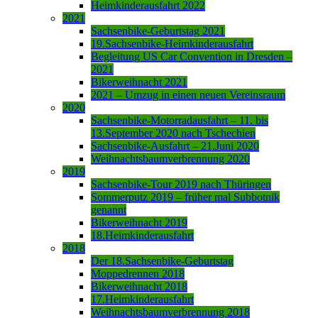
Heimkinderausfahrt 2022
2021
Sachsenbike-Geburtstag 2021
19.Sachsenbike-Heimkinderausfahrt
Begleitung US Car Convention in Dresden –
2021
Bikerweihnacht 2021
2021 – Umzug in einen neuen Vereinsraum
2020
Sachsenbike-Motorradausfahrt – 11. bis
13.September 2020 nach Tschechien
Sachsenbike-Ausfahrt – 21.Juni 2020
Weihnachtsbaumverbrennung 2020
2019
Sachsenbike-Tour 2019 nach Thüringen
Sommerputz 2019 – früher mal Subbotnik
genannt
Bikerweihnacht 2019
18.Heimkinderausfahrt
2018
Der 18.Sachsenbike-Geburtstag
Moppedrennen 2018
Bikerweihnacht 2018
17.Heimkinderausfahrt
Weihnachtsbaumverbrennung 2018