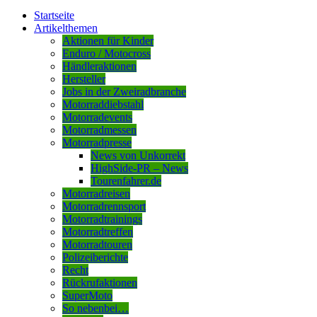
Startseite
Artikelthemen
Aktionen für Kinder
Enduro / Motocross
Händleraktionen
Hersteller
Jobs in der Zweiradbranche
Motorraddiebstahl
Motorradevents
Motorradmessen
Motorradpresse
News von Unkorrekt
HighSide-PR – News
Tourenfahrer.de
Motorradreisen
Motorradrennsport
Motorradtrainings
Motorradtreffen
Motorradtouren
Polizeiberichte
Recht
Rückrufaktionen
SuperMoto
So nebenbei…