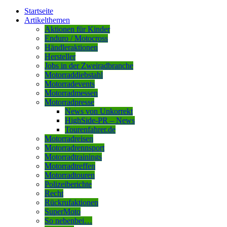
Startseite
Artikelthemen
Aktionen für Kinder
Enduro / Motocross
Händleraktionen
Hersteller
Jobs in der Zweiradbranche
Motorraddiebstahl
Motorradevents
Motorradmessen
Motorradpresse
News von Unkorrekt
HighSide-PR – News
Tourenfahrer.de
Motorradreisen
Motorradrennsport
Motorradtrainings
Motorradtreffen
Motorradtouren
Polizeiberichte
Recht
Rückrufaktionen
SuperMoto
So nebenbei…