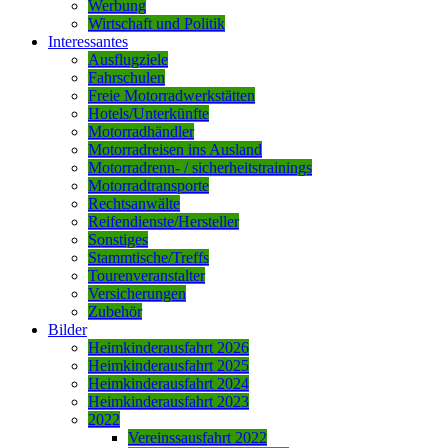
Werbung
Wirtschaft und Politik
Interessantes
Ausflugziele
Fahrschulen
Freie Motorradwerkstätten
Hotels/Unterkünfte
Motorradhändler
Motorradreisen ins Ausland
Motorradrenn- / sicherheitstrainings
Motorradtransporte
Rechtsanwälte
Reifendienste/Hersteller
Sonstiges
Stammtische/Treffs
Tourenveranstalter
Versicherungen
Zubehör
Bilder
Heimkinderausfahrt 2026
Heimkinderausfahrt 2025
Heimkinderausfahrt 2024
Heimkinderausfahrt 2023
2022
Vereinssausfahrt 2022