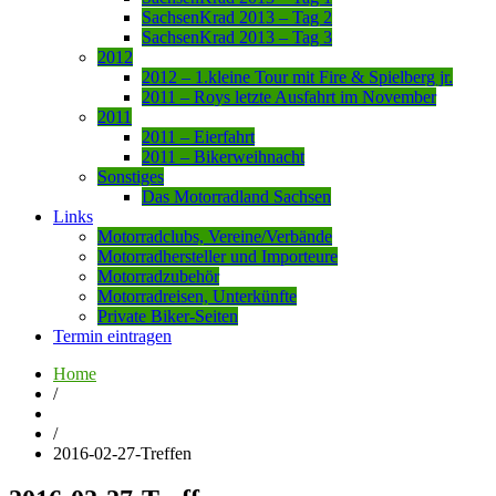
SachsenKrad 2013 – Tag 2
SachsenKrad 2013 – Tag 3
2012
2012 – 1.kleine Tour mit Fire & Spielberg jr.
2011 – Roys letzte Ausfahrt im November
2011
2011 – Eierfahrt
2011 – Bikerweihnacht
Sonstiges
Das Motorradland Sachsen
Links
Motorradclubs, Vereine/Verbände
Motorradhersteller und Importeure
Motorradzubehör
Motorradreisen, Unterkünfte
Private Biker-Seiten
Termin eintragen
Home
/
/
2016-02-27-Treffen