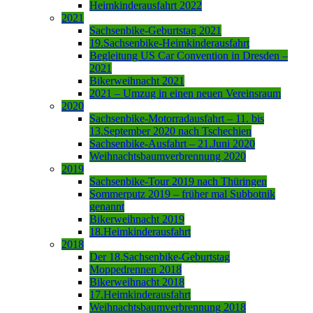
Heimkinderausfahrt 2022
2021
Sachsenbike-Geburtstag 2021
19.Sachsenbike-Heimkinderausfahrt
Begleitung US Car Convention in Dresden –
2021
Bikerweihnacht 2021
2021 – Umzug in einen neuen Vereinsraum
2020
Sachsenbike-Motorradausfahrt – 11. bis
13.September 2020 nach Tschechien
Sachsenbike-Ausfahrt – 21.Juni 2020
Weihnachtsbaumverbrennung 2020
2019
Sachsenbike-Tour 2019 nach Thüringen
Sommerputz 2019 – früher mal Subbotnik
genannt
Bikerweihnacht 2019
18.Heimkinderausfahrt
2018
Der 18.Sachsenbike-Geburtstag
Moppedrennen 2018
Bikerweihnacht 2018
17.Heimkinderausfahrt
Weihnachtsbaumverbrennung 2018