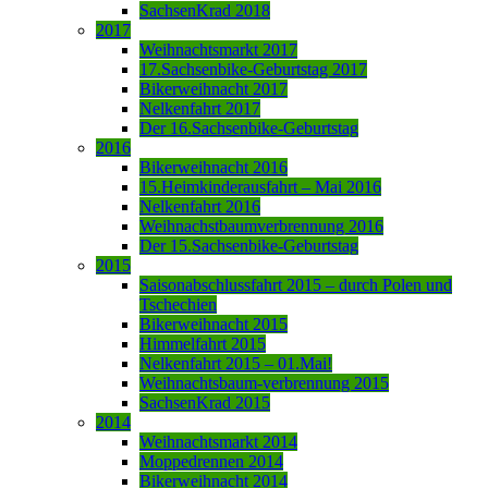
SachsenKrad 2018
2017
Weihnachtsmarkt 2017
17.Sachsenbike-Geburtstag 2017
Bikerweihnacht 2017
Nelkenfahrt 2017
Der 16.Sachsenbike-Geburtstag
2016
Bikerweihnacht 2016
15.Heimkinderausfahrt – Mai 2016
Nelkenfahrt 2016
Weihnachstbaumverbrennung 2016
Der 15.Sachsenbike-Geburtstag
2015
Saisonabschlussfahrt 2015 – durch Polen und
Tschechien
Bikerweihnacht 2015
Himmelfahrt 2015
Nelkenfahrt 2015 – 01.Mai!
Weihnachtsbaum-verbrennung 2015
SachsenKrad 2015
2014
Weihnachtsmarkt 2014
Moppedrennen 2014
Bikerweihnacht 2014