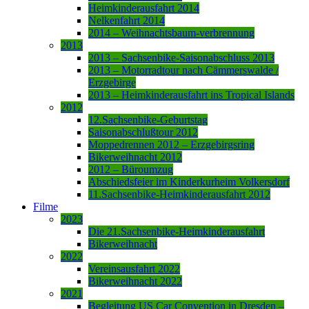
Heimkinderausfahrt 2014
Nelkenfahrt 2014
2014 – Weihnachtsbaum-verbrennung
2013
2013 – Sachsenbike-Saisonabschluss 2013
2013 – Motorradtour nach Cämmerswalde /
Erzgebirge
2013 – Heimkinderausfahrt ins Tropical Islands
2012
12.Sachsenbike-Geburtstag
Saisonabschlußtour 2012
Moppedrennen 2012 – Erzgebirgsring
Bikerweihnacht 2012
2012 – Büroumzug
Abschiedsfeier im Kinderkurheim Volkersdorf
11.Sachsenbike-Heimkinderausfahrt 2012
Filme
2023
Die 21.Sachsenbike-Heimkinderausfahrt
Bikerweihnacht
2022
Vereinsausfahrt 2022
Bikerweihnacht 2022
2021
Begleitung US Car Convention in Dresden –