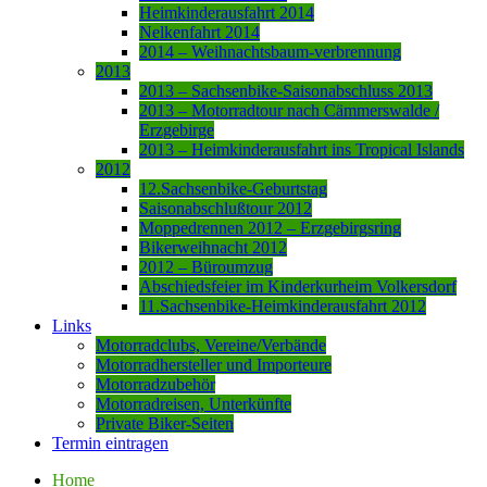
Heimkinderausfahrt 2014
Nelkenfahrt 2014
2014 – Weihnachtsbaum-verbrennung
2013
2013 – Sachsenbike-Saisonabschluss 2013
2013 – Motorradtour nach Cämmerswalde /
Erzgebirge
2013 – Heimkinderausfahrt ins Tropical Islands
2012
12.Sachsenbike-Geburtstag
Saisonabschlußtour 2012
Moppedrennen 2012 – Erzgebirgsring
Bikerweihnacht 2012
2012 – Büroumzug
Abschiedsfeier im Kinderkurheim Volkersdorf
11.Sachsenbike-Heimkinderausfahrt 2012
Links
Motorradclubs, Vereine/Verbände
Motorradhersteller und Importeure
Motorradzubehör
Motorradreisen, Unterkünfte
Private Biker-Seiten
Termin eintragen
Home