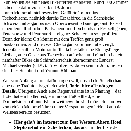
Nun wollen sie ein neues Bikertreffen etablieren. Rund 100 Zimmer
haben sie dafür vom 17. bis 19. Juni in
ihrem Motorradhotel reserviert. Geführte Touren ins
Tschechische, natürlich durchs Erzgebirge, in die Sächsische
Schweiz und sogar bis nach Oberwiesenthal sind geplant. Es soll
einen feuchtfröhlichen Partyabend mit Livebands im Festzelt geben,
Feuershow und Feuerwerk und ganz Schellerhau soll profitieren.
Denn der kleine Ort könnte mit dem Treffen ganz groß
rauskommen, sind die zwei Cheforganisatorinnen überzeugt.
Jedenfalls soll ihr Motorradtreffen keinesfalls eine Eintagsfliege
bleiben, auch Gäste aus Tschechien anlocken und ohnehin hat ein
namhafter Biker die Schirmherrschaft übernommen: Landrat
Michael Geisler (CDU). Er wird selbst dabei sein im Juni, freuen
sich Ines Schubert und Yvonne Rühmann.
Wer von Anfang an mit dafür sorgen will, dass da in Schellerhau
eine neue Tradition begründet wird,
findet hier alle nötigen
Details
. Übrigens: Auch eine Regenvariante ist in Planung – das
Hotel hat ein Hallenbad, ein Indoor-Fußballfeld, eine
Dartmeisterschaft und Billardwettbewerbe sind möglich. Und wer
vom vielen Motorradfahren unter Verspannungen leidet, kann den
Wellnessbereich besuchen.
Hier geht’s im Internet zum Best Western Ahorn Hotel
Stephanshöhe in Schellerhau
, das auch in der Liste der