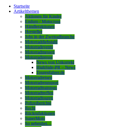
Startseite
Artikelthemen
Aktionen für Kinder
Enduro / Motocross
Händleraktionen
Hersteller
Jobs in der Zweiradbranche
Motorraddiebstahl
Motorradevents
Motorradmessen
Motorradpresse
News von Unkorrekt
HighSide-PR – News
Tourenfahrer.de
Motorradreisen
Motorradrennsport
Motorradtrainings
Motorradtreffen
Motorradtouren
Polizeiberichte
Recht
Rückrufaktionen
SuperMoto
So nebenbei…