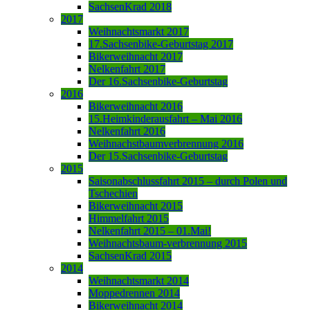
SachsenKrad 2018
2017
Weihnachtsmarkt 2017
17.Sachsenbike-Geburtstag 2017
Bikerweihnacht 2017
Nelkenfahrt 2017
Der 16.Sachsenbike-Geburtstag
2016
Bikerweihnacht 2016
15.Heimkinderausfahrt – Mai 2016
Nelkenfahrt 2016
Weihnachstbaumverbrennung 2016
Der 15.Sachsenbike-Geburtstag
2015
Saisonabschlussfahrt 2015 – durch Polen und
Tschechien
Bikerweihnacht 2015
Himmelfahrt 2015
Nelkenfahrt 2015 – 01.Mai!
Weihnachtsbaum-verbrennung 2015
SachsenKrad 2015
2014
Weihnachtsmarkt 2014
Moppedrennen 2014
Bikerweihnacht 2014