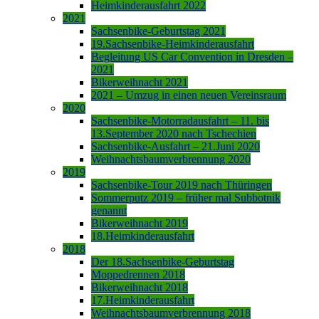
Heimkinderausfahrt 2022
2021
Sachsenbike-Geburtstag 2021
19.Sachsenbike-Heimkinderausfahrt
Begleitung US Car Convention in Dresden –
2021
Bikerweihnacht 2021
2021 – Umzug in einen neuen Vereinsraum
2020
Sachsenbike-Motorradausfahrt – 11. bis
13.September 2020 nach Tschechien
Sachsenbike-Ausfahrt – 21.Juni 2020
Weihnachtsbaumverbrennung 2020
2019
Sachsenbike-Tour 2019 nach Thüringen
Sommerputz 2019 – früher mal Subbotnik
genannt
Bikerweihnacht 2019
18.Heimkinderausfahrt
2018
Der 18.Sachsenbike-Geburtstag
Moppedrennen 2018
Bikerweihnacht 2018
17.Heimkinderausfahrt
Weihnachtsbaumverbrennung 2018