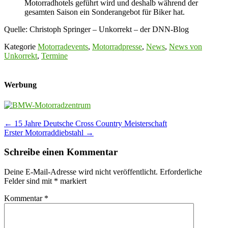
Motorradhotels geführt wird und deshalb während der
gesamten Saison ein Sonderangebot für Biker hat.
Quelle: Christoph Springer – Unkorrekt – der DNN-Blog
Kategorie
Motorradevents
,
Motorradpresse
,
News
,
News von
Unkorrekt
,
Termine
Werbung
Post
←
15 Jahre Deutsche Cross Country Meisterschaft
Erster Motorraddiebstahl
→
navigation
Schreibe einen Kommentar
Deine E-Mail-Adresse wird nicht veröffentlicht.
Erforderliche
Felder sind mit
*
markiert
Kommentar
*