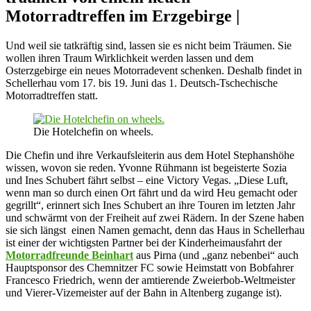
Motorradtreffen im Erzgebirge |
Und weil sie tatkräftig sind, lassen sie es nicht beim Träumen. Sie
wollen ihren Traum Wirklichkeit werden lassen und dem
Osterzgebirge ein neues Motorradevent schenken. Deshalb findet in
Schellerhau vom 17. bis 19. Juni das 1. Deutsch-Tschechische
Motorradtreffen statt.
Die Hotelchefin on wheels.
Die Chefin und ihre Verkaufsleiterin aus dem Hotel Stephanshöhe
wissen, wovon sie reden. Yvonne Rühmann ist begeisterte Sozia
und Ines Schubert fährt selbst – eine Victory Vegas. „Diese Luft,
wenn man so durch einen Ort fährt und da wird Heu gemacht oder
gegrillt“, erinnert sich Ines Schubert an ihre Touren im letzten Jahr
und schwärmt von der Freiheit auf zwei Rädern. In der Szene haben
sie sich längst einen Namen gemacht, denn das Haus in Schellerhau
ist einer der wichtigsten Partner bei der Kinderheimausfahrt der
Motorradfreunde Beinhart
aus Pirna (und „ganz nebenbei“ auch
Hauptsponsor des Chemnitzer FC sowie Heimstatt von Bobfahrer
Francesco Friedrich, wenn der amtierende Zweierbob-Weltmeister
und Vierer-Vizemeister auf der Bahn in Altenberg zugange ist).