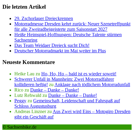
Die letzten Artikel
29. Zschorlauer Dreieckrennen
Motorradmesse Dresden kehrt zurück: Neuer Szenetreffpunkt
für alle Zweiradbeigeisterte zum Saisonstart 2027
Heiße Heimspiel-Hoffnungen: Deutsche Talente stürmen
Sachsenring
Das Team Weidaer Dreieck sucht Dich!
Deutscher Motorradmarkt im Mai weiter im Plus
Neueste Kommentare
Heike Lau
zu
Ho, Ho, Ho – bald ist es wieder soweit!
Schwerer Unfall in Mannheim: Zwei Motorradfahrer
kollidieren heftig!
zu
Anklage nach tödlichem Motorradunfall
Rico
zu
Danke – Danke – Danke!
Lutz Rehwald
zu
Danke – Danke – Danke!
Peggy
zu
Gemeinschaft, Leidenschaft und Fahrspaß auf
Schloss Augustusburg
Andreas Linzner
zu
Aus Zwei wird Eins – Motogiro Dresden
gibt ein Geschäft auf
© Sachsenbike.de