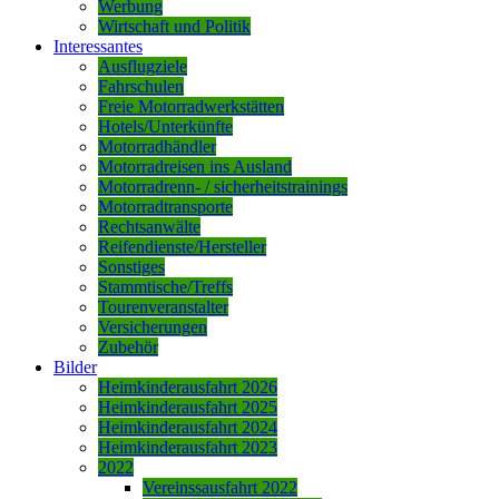
Werbung
Wirtschaft und Politik
Interessantes
Ausflugziele
Fahrschulen
Freie Motorradwerkstätten
Hotels/Unterkünfte
Motorradhändler
Motorradreisen ins Ausland
Motorradrenn- / sicherheitstrainings
Motorradtransporte
Rechtsanwälte
Reifendienste/Hersteller
Sonstiges
Stammtische/Treffs
Tourenveranstalter
Versicherungen
Zubehör
Bilder
Heimkinderausfahrt 2026
Heimkinderausfahrt 2025
Heimkinderausfahrt 2024
Heimkinderausfahrt 2023
2022
Vereinssausfahrt 2022