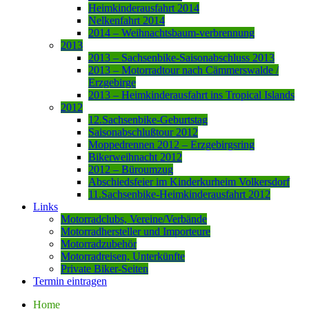
Heimkinderausfahrt 2014
Nelkenfahrt 2014
2014 – Weihnachtsbaum-verbrennung
2013
2013 – Sachsenbike-Saisonabschluss 2013
2013 – Motorradtour nach Cämmerswalde /
Erzgebirge
2013 – Heimkinderausfahrt ins Tropical Islands
2012
12.Sachsenbike-Geburtstag
Saisonabschlußtour 2012
Moppedrennen 2012 – Erzgebirgsring
Bikerweihnacht 2012
2012 – Büroumzug
Abschiedsfeier im Kinderkurheim Volkersdorf
11.Sachsenbike-Heimkinderausfahrt 2012
Links
Motorradclubs, Vereine/Verbände
Motorradhersteller und Importeure
Motorradzubehör
Motorradreisen, Unterkünfte
Private Biker-Seiten
Termin eintragen
Home