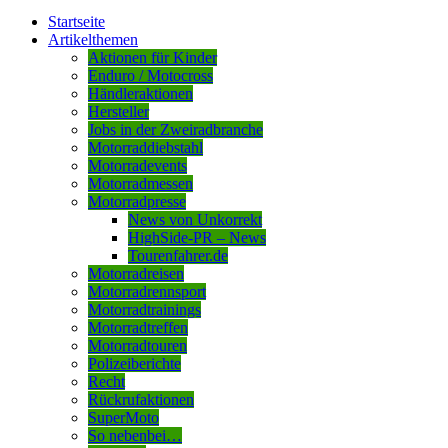
Startseite
Artikelthemen
Aktionen für Kinder
Enduro / Motocross
Händleraktionen
Hersteller
Jobs in der Zweiradbranche
Motorraddiebstahl
Motorradevents
Motorradmessen
Motorradpresse
News von Unkorrekt
HighSide-PR – News
Tourenfahrer.de
Motorradreisen
Motorradrennsport
Motorradtrainings
Motorradtreffen
Motorradtouren
Polizeiberichte
Recht
Rückrufaktionen
SuperMoto
So nebenbei…