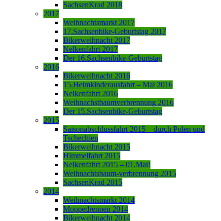
SachsenKrad 2018
2017
Weihnachtsmarkt 2017
17.Sachsenbike-Geburtstag 2017
Bikerweihnacht 2017
Nelkenfahrt 2017
Der 16.Sachsenbike-Geburtstag
2016
Bikerweihnacht 2016
15.Heimkinderausfahrt – Mai 2016
Nelkenfahrt 2016
Weihnachstbaumverbrennung 2016
Der 15.Sachsenbike-Geburtstag
2015
Saisonabschlussfahrt 2015 – durch Polen und
Tschechien
Bikerweihnacht 2015
Himmelfahrt 2015
Nelkenfahrt 2015 – 01.Mai!
Weihnachtsbaum-verbrennung 2015
SachsenKrad 2015
2014
Weihnachtsmarkt 2014
Moppedrennen 2014
Bikerweihnacht 2014