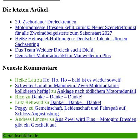
Die letzten Artikel
29. Zschorlauer Dreieckrennen
Motorradmesse Dresden kehrt zurück: Neuer Szenetreffpunkt
für alle Zweiradbeigeisterte zum Saisonstart 2027
Heiße Heimspiel-Hoffnungen: Deutsche Talente stürmen
Sachsenring
Das Team Weidaer Dreieck sucht Dich!
Deutscher Motorradmarkt im Mai weiter im Plus
Neueste Kommentare
Heike Lau
zu
Ho, Ho, Ho – bald ist es wieder soweit!
Schwerer Unfall in Mannheim: Zwei Motorradfahrer
kollidieren heftig!
zu
Anklage nach tödlichem Motorradunfall
Rico
zu
Danke – Danke – Danke!
Lutz Rehwald
zu
Danke – Danke – Danke!
Peggy
zu
Gemeinschaft, Leidenschaft und Fahrspaß auf
Schloss Augustusburg
Andreas Linzner
zu
Aus Zwei wird Eins – Motogiro Dresden
gibt ein Geschäft auf
© Sachsenbike.de