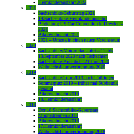
Heimkinderausfahrt 2022
2021
Sachsenbike-Geburtstag 2021
19.Sachsenbike-Heimkinderausfahrt
Begleitung US Car Convention in Dresden –
2021
Bikerweihnacht 2021
2021 – Umzug in einen neuen Vereinsraum
2020
Sachsenbike-Motorradausfahrt – 11. bis
13.September 2020 nach Tschechien
Sachsenbike-Ausfahrt – 21.Juni 2020
Weihnachtsbaumverbrennung 2020
2019
Sachsenbike-Tour 2019 nach Thüringen
Sommerputz 2019 – früher mal Subbotnik
genannt
Bikerweihnacht 2019
18.Heimkinderausfahrt
2018
Der 18.Sachsenbike-Geburtstag
Moppedrennen 2018
Bikerweihnacht 2018
17.Heimkinderausfahrt
Weihnachtsbaumverbrennung 2018