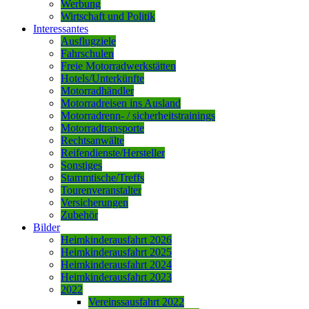
Werbung
Wirtschaft und Politik
Interessantes
Ausflugziele
Fahrschulen
Freie Motorradwerkstätten
Hotels/Unterkünfte
Motorradhändler
Motorradreisen ins Ausland
Motorradrenn- / sicherheitstrainings
Motorradtransporte
Rechtsanwälte
Reifendienste/Hersteller
Sonstiges
Stammtische/Treffs
Tourenveranstalter
Versicherungen
Zubehör
Bilder
Heimkinderausfahrt 2026
Heimkinderausfahrt 2025
Heimkinderausfahrt 2024
Heimkinderausfahrt 2023
2022
Vereinssausfahrt 2022