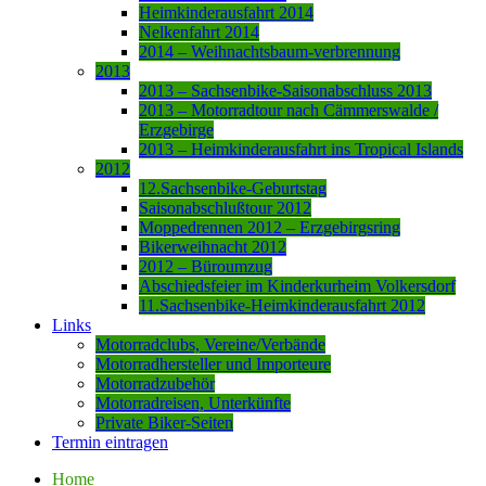
Heimkinderausfahrt 2014
Nelkenfahrt 2014
2014 – Weihnachtsbaum-verbrennung
2013
2013 – Sachsenbike-Saisonabschluss 2013
2013 – Motorradtour nach Cämmerswalde /
Erzgebirge
2013 – Heimkinderausfahrt ins Tropical Islands
2012
12.Sachsenbike-Geburtstag
Saisonabschlußtour 2012
Moppedrennen 2012 – Erzgebirgsring
Bikerweihnacht 2012
2012 – Büroumzug
Abschiedsfeier im Kinderkurheim Volkersdorf
11.Sachsenbike-Heimkinderausfahrt 2012
Links
Motorradclubs, Vereine/Verbände
Motorradhersteller und Importeure
Motorradzubehör
Motorradreisen, Unterkünfte
Private Biker-Seiten
Termin eintragen
Home