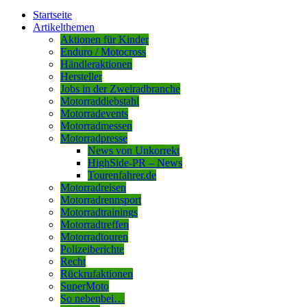
Startseite
Artikelthemen
Aktionen für Kinder
Enduro / Motocross
Händleraktionen
Hersteller
Jobs in der Zweiradbranche
Motorraddiebstahl
Motorradevents
Motorradmessen
Motorradpresse
News von Unkorrekt
HighSide-PR – News
Tourenfahrer.de
Motorradreisen
Motorradrennsport
Motorradtrainings
Motorradtreffen
Motorradtouren
Polizeiberichte
Recht
Rückrufaktionen
SuperMoto
So nebenbei…