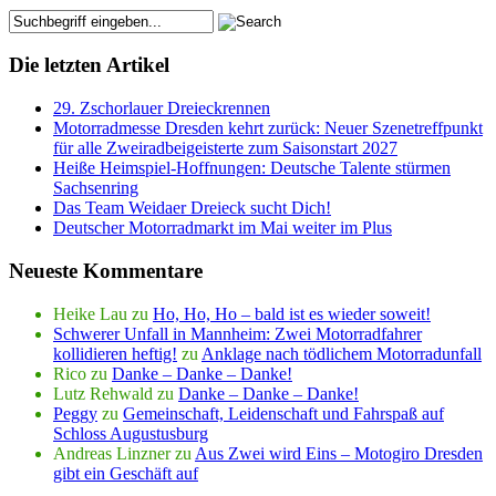
Die letzten Artikel
29. Zschorlauer Dreieckrennen
Motorradmesse Dresden kehrt zurück: Neuer Szenetreffpunkt
für alle Zweiradbeigeisterte zum Saisonstart 2027
Heiße Heimspiel-Hoffnungen: Deutsche Talente stürmen
Sachsenring
Das Team Weidaer Dreieck sucht Dich!
Deutscher Motorradmarkt im Mai weiter im Plus
Neueste Kommentare
Heike Lau
zu
Ho, Ho, Ho – bald ist es wieder soweit!
Schwerer Unfall in Mannheim: Zwei Motorradfahrer
kollidieren heftig!
zu
Anklage nach tödlichem Motorradunfall
Rico
zu
Danke – Danke – Danke!
Lutz Rehwald
zu
Danke – Danke – Danke!
Peggy
zu
Gemeinschaft, Leidenschaft und Fahrspaß auf
Schloss Augustusburg
Andreas Linzner
zu
Aus Zwei wird Eins – Motogiro Dresden
gibt ein Geschäft auf