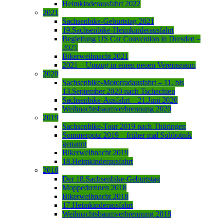
Heimkinderausfahrt 2022
2021
Sachsenbike-Geburtstag 2021
19.Sachsenbike-Heimkinderausfahrt
Begleitung US Car Convention in Dresden –
2021
Bikerweihnacht 2021
2021 – Umzug in einen neuen Vereinsraum
2020
Sachsenbike-Motorradausfahrt – 11. bis
13.September 2020 nach Tschechien
Sachsenbike-Ausfahrt – 21.Juni 2020
Weihnachtsbaumverbrennung 2020
2019
Sachsenbike-Tour 2019 nach Thüringen
Sommerputz 2019 – früher mal Subbotnik
genannt
Bikerweihnacht 2019
18.Heimkinderausfahrt
2018
Der 18.Sachsenbike-Geburtstag
Moppedrennen 2018
Bikerweihnacht 2018
17.Heimkinderausfahrt
Weihnachtsbaumverbrennung 2018