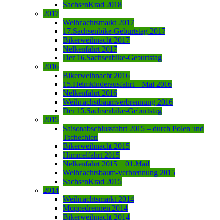
SachsenKrad 2018
2017
Weihnachtsmarkt 2017
17.Sachsenbike-Geburtstag 2017
Bikerweihnacht 2017
Nelkenfahrt 2017
Der 16.Sachsenbike-Geburtstag
2016
Bikerweihnacht 2016
15.Heimkinderausfahrt – Mai 2016
Nelkenfahrt 2016
Weihnachstbaumverbrennung 2016
Der 15.Sachsenbike-Geburtstag
2015
Saisonabschlussfahrt 2015 – durch Polen und
Tschechien
Bikerweihnacht 2015
Himmelfahrt 2015
Nelkenfahrt 2015 – 01.Mai!
Weihnachtsbaum-verbrennung 2015
SachsenKrad 2015
2014
Weihnachtsmarkt 2014
Moppedrennen 2014
Bikerweihnacht 2014