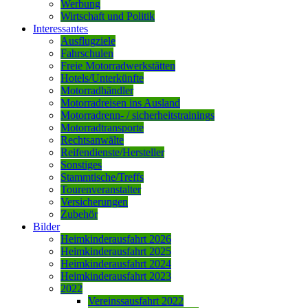
Werbung
Wirtschaft und Politik
Interessantes
Ausflugziele
Fahrschulen
Freie Motorradwerkstätten
Hotels/Unterkünfte
Motorradhändler
Motorradreisen ins Ausland
Motorradrenn- / sicherheitstrainings
Motorradtransporte
Rechtsanwälte
Reifendienste/Hersteller
Sonstiges
Stammtische/Treffs
Tourenveranstalter
Versicherungen
Zubehör
Bilder
Heimkinderausfahrt 2026
Heimkinderausfahrt 2025
Heimkinderausfahrt 2024
Heimkinderausfahrt 2023
2022
Vereinssausfahrt 2022