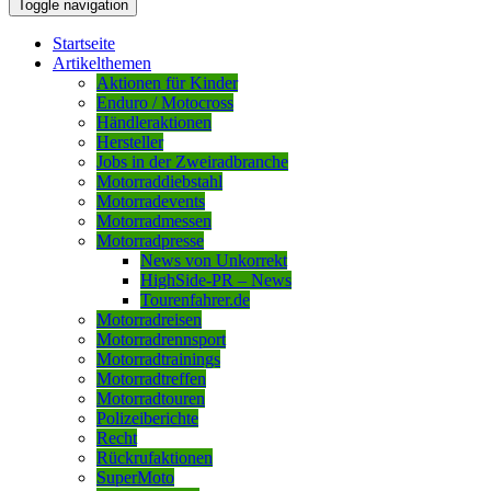
Toggle navigation
Startseite
Artikelthemen
Aktionen für Kinder
Enduro / Motocross
Händleraktionen
Hersteller
Jobs in der Zweiradbranche
Motorraddiebstahl
Motorradevents
Motorradmessen
Motorradpresse
News von Unkorrekt
HighSide-PR – News
Tourenfahrer.de
Motorradreisen
Motorradrennsport
Motorradtrainings
Motorradtreffen
Motorradtouren
Polizeiberichte
Recht
Rückrufaktionen
SuperMoto