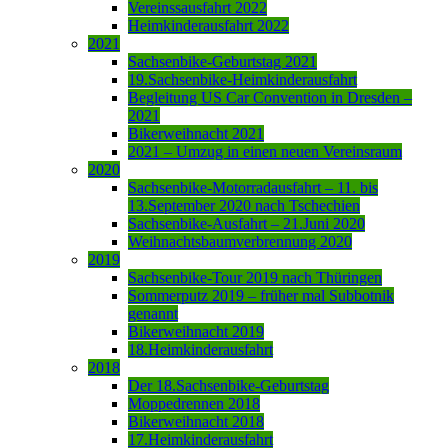
Vereinssausfahrt 2022
Heimkinderausfahrt 2022
2021
Sachsenbike-Geburtstag 2021
19.Sachsenbike-Heimkinderausfahrt
Begleitung US Car Convention in Dresden –
2021
Bikerweihnacht 2021
2021 – Umzug in einen neuen Vereinsraum
2020
Sachsenbike-Motorradausfahrt – 11. bis
13.September 2020 nach Tschechien
Sachsenbike-Ausfahrt – 21.Juni 2020
Weihnachtsbaumverbrennung 2020
2019
Sachsenbike-Tour 2019 nach Thüringen
Sommerputz 2019 – früher mal Subbotnik
genannt
Bikerweihnacht 2019
18.Heimkinderausfahrt
2018
Der 18.Sachsenbike-Geburtstag
Moppedrennen 2018
Bikerweihnacht 2018
17.Heimkinderausfahrt