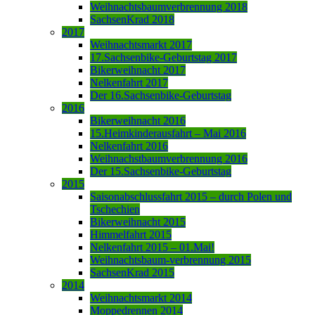
Weihnachtsbaumverbrennung 2018
SachsenKrad 2018
2017
Weihnachtsmarkt 2017
17.Sachsenbike-Geburtstag 2017
Bikerweihnacht 2017
Nelkenfahrt 2017
Der 16.Sachsenbike-Geburtstag
2016
Bikerweihnacht 2016
15.Heimkinderausfahrt – Mai 2016
Nelkenfahrt 2016
Weihnachstbaumverbrennung 2016
Der 15.Sachsenbike-Geburtstag
2015
Saisonabschlussfahrt 2015 – durch Polen und
Tschechien
Bikerweihnacht 2015
Himmelfahrt 2015
Nelkenfahrt 2015 – 01.Mai!
Weihnachtsbaum-verbrennung 2015
SachsenKrad 2015
2014
Weihnachtsmarkt 2014
Moppedrennen 2014