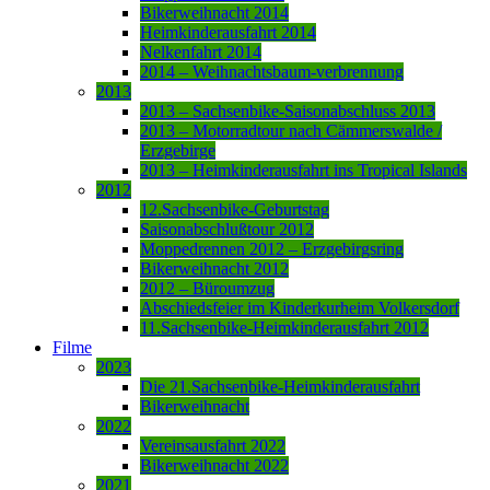
Bikerweihnacht 2014
Heimkinderausfahrt 2014
Nelkenfahrt 2014
2014 – Weihnachtsbaum-verbrennung
2013
2013 – Sachsenbike-Saisonabschluss 2013
2013 – Motorradtour nach Cämmerswalde /
Erzgebirge
2013 – Heimkinderausfahrt ins Tropical Islands
2012
12.Sachsenbike-Geburtstag
Saisonabschlußtour 2012
Moppedrennen 2012 – Erzgebirgsring
Bikerweihnacht 2012
2012 – Büroumzug
Abschiedsfeier im Kinderkurheim Volkersdorf
11.Sachsenbike-Heimkinderausfahrt 2012
Filme
2023
Die 21.Sachsenbike-Heimkinderausfahrt
Bikerweihnacht
2022
Vereinsausfahrt 2022
Bikerweihnacht 2022
2021