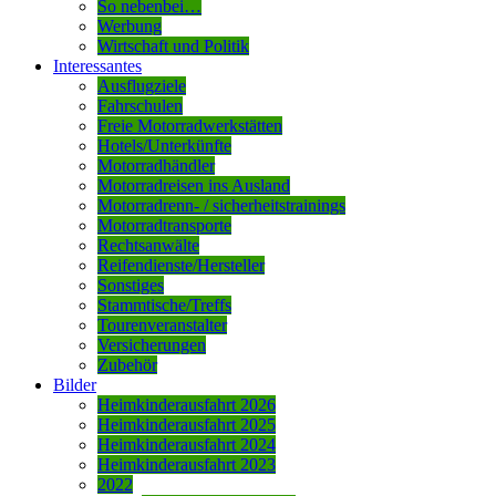
So nebenbei…
Werbung
Wirtschaft und Politik
Interessantes
Ausflugziele
Fahrschulen
Freie Motorradwerkstätten
Hotels/Unterkünfte
Motorradhändler
Motorradreisen ins Ausland
Motorradrenn- / sicherheitstrainings
Motorradtransporte
Rechtsanwälte
Reifendienste/Hersteller
Sonstiges
Stammtische/Treffs
Tourenveranstalter
Versicherungen
Zubehör
Bilder
Heimkinderausfahrt 2026
Heimkinderausfahrt 2025
Heimkinderausfahrt 2024
Heimkinderausfahrt 2023
2022