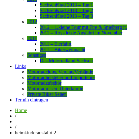
SachsenKrad 2013 – Tag 1
SachsenKrad 2013 – Tag 2
SachsenKrad 2013 – Tag 3
2012
2012 – 1.kleine Tour mit Fire & Spielberg jr.
2011 – Roys letzte Ausfahrt im November
2011
2011 – Eierfahrt
2011 – Bikerweihnacht
Sonstiges
Das Motorradland Sachsen
Links
Motorradclubs, Vereine/Verbände
Motorradhersteller und Importeure
Motorradzubehör
Motorradreisen, Unterkünfte
Private Biker-Seiten
Termin eintragen
Home
/
/
heimkinderausfahrt 2