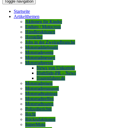
Toggle navigation
Startseite
Artikelthemen
Aktionen für Kinder
Enduro / Motocross
Händleraktionen
Hersteller
Jobs in der Zweiradbranche
Motorraddiebstahl
Motorradevents
Motorradmessen
Motorradpresse
News von Unkorrekt
HighSide-PR – News
Tourenfahrer.de
Motorradreisen
Motorradrennsport
Motorradtrainings
Motorradtreffen
Motorradtouren
Polizeiberichte
Recht
Rückrufaktionen
SuperMoto