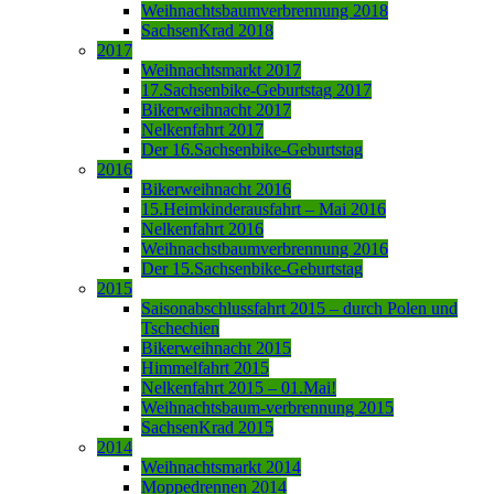
Weihnachtsbaumverbrennung 2018
SachsenKrad 2018
2017
Weihnachtsmarkt 2017
17.Sachsenbike-Geburtstag 2017
Bikerweihnacht 2017
Nelkenfahrt 2017
Der 16.Sachsenbike-Geburtstag
2016
Bikerweihnacht 2016
15.Heimkinderausfahrt – Mai 2016
Nelkenfahrt 2016
Weihnachstbaumverbrennung 2016
Der 15.Sachsenbike-Geburtstag
2015
Saisonabschlussfahrt 2015 – durch Polen und
Tschechien
Bikerweihnacht 2015
Himmelfahrt 2015
Nelkenfahrt 2015 – 01.Mai!
Weihnachtsbaum-verbrennung 2015
SachsenKrad 2015
2014
Weihnachtsmarkt 2014
Moppedrennen 2014