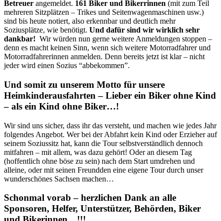
Betreuer
angemeldet.
161 Biker und Bikerrinnen
(mit zum Teil
mehreren Sitzplätzen – Trikes und Seitenwagenmaschinen usw.)
sind bis heute notiert, also erkennbar und deutlich mehr
Soziusplätze, wie benötigt.
Und dafür sind wir wirklich sehr
dankbar!
Wir würden nun gerne weitere Anmeldungen stoppen –
denn es macht keinen Sinn, wenn sich weitere Motorradfahrer und
Motorradfahrerinnen anmelden. Denn bereits jetzt ist klar – nicht
jeder wird einen Sozius “abbekommen”.
Und somit zu unserem Motto für unsere
Heimkinderausfahrten –
Lieber ein Biker ohne Kind
– als ein Kind ohne Biker…!
Wir sind uns sicher, dass ihr das versteht, und machen wie jedes Jahr
folgendes Angebot. Wer bei der Abfahrt kein Kind oder Erzieher auf
seinem Soziussitz hat, kann die Tour selbstverständlich dennoch
mitfahren – mit allem, was dazu gehört! Oder an diesem Tag
(hoffentlich ohne böse zu sein) nach dem Start umdrehen und
alleine, oder mit seinen Freundden eine eigene Tour durch unser
wunderschönes Sachsen machen…
Schonmal vorab – herzlichen Dank an alle
Sponsoren, Helfer, Unterstützer, Behörden, Biker
und Bikerinnen…!!!