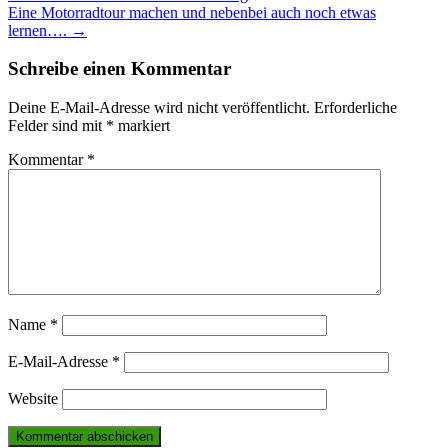
Eine Motorradtour machen und nebenbei auch noch etwas
navigation
lernen….
→
Schreibe einen Kommentar
Deine E-Mail-Adresse wird nicht veröffentlicht.
Erforderliche
Felder sind mit
*
markiert
Kommentar
*
Name
*
E-Mail-Adresse
*
Website