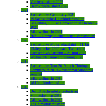
Vereinssausfahrt 2022
Heimkinderausfahrt 2022
2021
Sachsenbike-Geburtstag 2021
19.Sachsenbike-Heimkinderausfahrt
Begleitung US Car Convention in Dresden –
2021
Bikerweihnacht 2021
2021 – Umzug in einen neuen Vereinsraum
2020
Sachsenbike-Motorradausfahrt – 11. bis
13.September 2020 nach Tschechien
Sachsenbike-Ausfahrt – 21.Juni 2020
Weihnachtsbaumverbrennung 2020
2019
Sachsenbike-Tour 2019 nach Thüringen
Sommerputz 2019 – früher mal Subbotnik
genannt
Bikerweihnacht 2019
18.Heimkinderausfahrt
2018
Der 18.Sachsenbike-Geburtstag
Moppedrennen 2018
Bikerweihnacht 2018
17.Heimkinderausfahrt