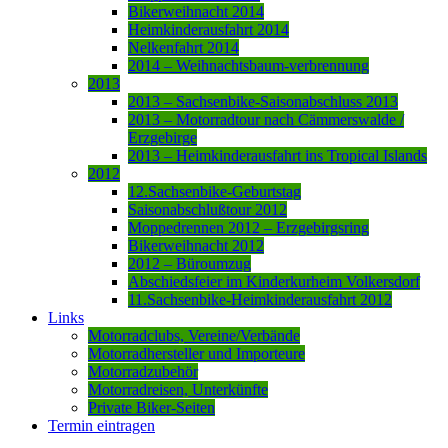
Bikerweihnacht 2014
Heimkinderausfahrt 2014
Nelkenfahrt 2014
2014 – Weihnachtsbaum-verbrennung
2013
2013 – Sachsenbike-Saisonabschluss 2013
2013 – Motorradtour nach Cämmerswalde /
Erzgebirge
2013 – Heimkinderausfahrt ins Tropical Islands
2012
12.Sachsenbike-Geburtstag
Saisonabschlußtour 2012
Moppedrennen 2012 – Erzgebirgsring
Bikerweihnacht 2012
2012 – Büroumzug
Abschiedsfeier im Kinderkurheim Volkersdorf
11.Sachsenbike-Heimkinderausfahrt 2012
Links
Motorradclubs, Vereine/Verbände
Motorradhersteller und Importeure
Motorradzubehör
Motorradreisen, Unterkünfte
Private Biker-Seiten
Termin eintragen