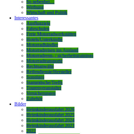
So nebenbei…
Werbung
Wirtschaft und Politik
Interessantes
Ausflugziele
Fahrschulen
Freie Motorradwerkstätten
Hotels/Unterkünfte
Motorradhändler
Motorradreisen ins Ausland
Motorradrenn- / sicherheitstrainings
Motorradtransporte
Rechtsanwälte
Reifendienste/Hersteller
Sonstiges
Stammtische/Treffs
Tourenveranstalter
Versicherungen
Zubehör
Bilder
Heimkinderausfahrt 2026
Heimkinderausfahrt 2025
Heimkinderausfahrt 2024
Heimkinderausfahrt 2023
2022