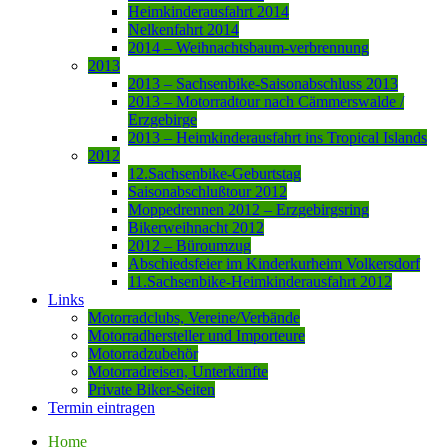
Heimkinderausfahrt 2014
Nelkenfahrt 2014
2014 – Weihnachtsbaum-verbrennung
2013
2013 – Sachsenbike-Saisonabschluss 2013
2013 – Motorradtour nach Cämmerswalde /
Erzgebirge
2013 – Heimkinderausfahrt ins Tropical Islands
2012
12.Sachsenbike-Geburtstag
Saisonabschlußtour 2012
Moppedrennen 2012 – Erzgebirgsring
Bikerweihnacht 2012
2012 – Büroumzug
Abschiedsfeier im Kinderkurheim Volkersdorf
11.Sachsenbike-Heimkinderausfahrt 2012
Links
Motorradclubs, Vereine/Verbände
Motorradhersteller und Importeure
Motorradzubehör
Motorradreisen, Unterkünfte
Private Biker-Seiten
Termin eintragen
Home