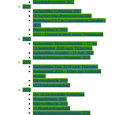
Heimkinderausfahrt 2022
2021
Sachsenbike-Geburtstag 2021
19.Sachsenbike-Heimkinderausfahrt
Begleitung US Car Convention in Dresden –
2021
Bikerweihnacht 2021
2021 – Umzug in einen neuen Vereinsraum
2020
Sachsenbike-Motorradausfahrt – 11. bis
13.September 2020 nach Tschechien
Sachsenbike-Ausfahrt – 21.Juni 2020
Weihnachtsbaumverbrennung 2020
2019
Sachsenbike-Tour 2019 nach Thüringen
Sommerputz 2019 – früher mal Subbotnik
genannt
Bikerweihnacht 2019
18.Heimkinderausfahrt
2018
Der 18.Sachsenbike-Geburtstag
Moppedrennen 2018
Bikerweihnacht 2018
17.Heimkinderausfahrt
Weihnachtsbaumverbrennung 2018