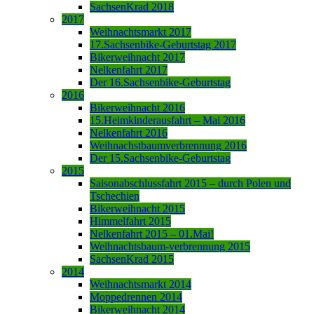
SachsenKrad 2018
2017
Weihnachtsmarkt 2017
17.Sachsenbike-Geburtstag 2017
Bikerweihnacht 2017
Nelkenfahrt 2017
Der 16.Sachsenbike-Geburtstag
2016
Bikerweihnacht 2016
15.Heimkinderausfahrt – Mai 2016
Nelkenfahrt 2016
Weihnachstbaumverbrennung 2016
Der 15.Sachsenbike-Geburtstag
2015
Saisonabschlussfahrt 2015 – durch Polen und
Tschechien
Bikerweihnacht 2015
Himmelfahrt 2015
Nelkenfahrt 2015 – 01.Mai!
Weihnachtsbaum-verbrennung 2015
SachsenKrad 2015
2014
Weihnachtsmarkt 2014
Moppedrennen 2014
Bikerweihnacht 2014