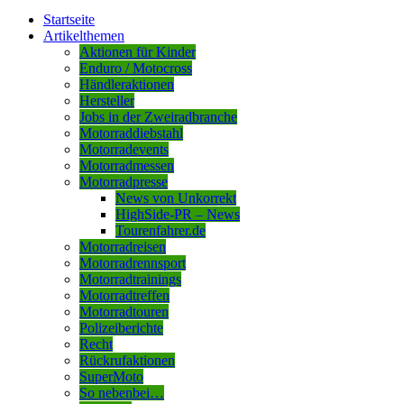
Startseite
Artikelthemen
Aktionen für Kinder
Enduro / Motocross
Händleraktionen
Hersteller
Jobs in der Zweiradbranche
Motorraddiebstahl
Motorradevents
Motorradmessen
Motorradpresse
News von Unkorrekt
HighSide-PR – News
Tourenfahrer.de
Motorradreisen
Motorradrennsport
Motorradtrainings
Motorradtreffen
Motorradtouren
Polizeiberichte
Recht
Rückrufaktionen
SuperMoto
So nebenbei…