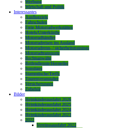
Werbung
Wirtschaft und Politik
Interessantes
Ausflugziele
Fahrschulen
Freie Motorradwerkstätten
Hotels/Unterkünfte
Motorradhändler
Motorradreisen ins Ausland
Motorradrenn- / sicherheitstrainings
Motorradtransporte
Rechtsanwälte
Reifendienste/Hersteller
Sonstiges
Stammtische/Treffs
Tourenveranstalter
Versicherungen
Zubehör
Bilder
Heimkinderausfahrt 2026
Heimkinderausfahrt 2025
Heimkinderausfahrt 2024
Heimkinderausfahrt 2023
2022
Vereinssausfahrt 2022