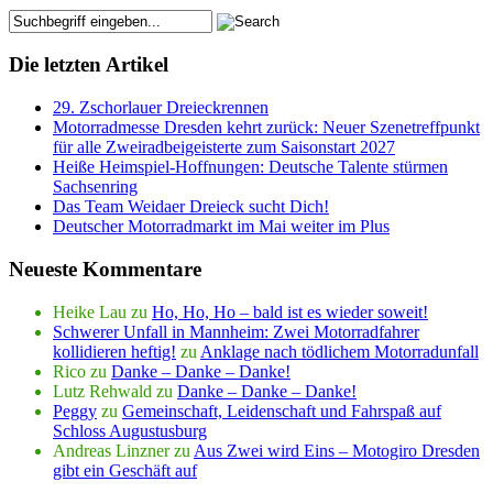
Die letzten Artikel
29. Zschorlauer Dreieckrennen
Motorradmesse Dresden kehrt zurück: Neuer Szenetreffpunkt
für alle Zweiradbeigeisterte zum Saisonstart 2027
Heiße Heimspiel-Hoffnungen: Deutsche Talente stürmen
Sachsenring
Das Team Weidaer Dreieck sucht Dich!
Deutscher Motorradmarkt im Mai weiter im Plus
Neueste Kommentare
Heike Lau
zu
Ho, Ho, Ho – bald ist es wieder soweit!
Schwerer Unfall in Mannheim: Zwei Motorradfahrer
kollidieren heftig!
zu
Anklage nach tödlichem Motorradunfall
Rico
zu
Danke – Danke – Danke!
Lutz Rehwald
zu
Danke – Danke – Danke!
Peggy
zu
Gemeinschaft, Leidenschaft und Fahrspaß auf
Schloss Augustusburg
Andreas Linzner
zu
Aus Zwei wird Eins – Motogiro Dresden
gibt ein Geschäft auf