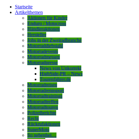
Startseite
Artikelthemen
Aktionen für Kinder
Enduro / Motocross
Händleraktionen
Hersteller
Jobs in der Zweiradbranche
Motorraddiebstahl
Motorradevents
Motorradmessen
Motorradpresse
News von Unkorrekt
HighSide-PR – News
Tourenfahrer.de
Motorradreisen
Motorradrennsport
Motorradtrainings
Motorradtreffen
Motorradtouren
Polizeiberichte
Recht
Rückrufaktionen
SuperMoto
So nebenbei…