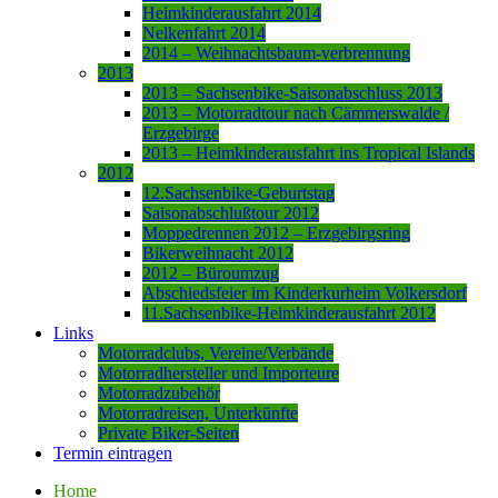
Heimkinderausfahrt 2014
Nelkenfahrt 2014
2014 – Weihnachtsbaum-verbrennung
2013
2013 – Sachsenbike-Saisonabschluss 2013
2013 – Motorradtour nach Cämmerswalde /
Erzgebirge
2013 – Heimkinderausfahrt ins Tropical Islands
2012
12.Sachsenbike-Geburtstag
Saisonabschlußtour 2012
Moppedrennen 2012 – Erzgebirgsring
Bikerweihnacht 2012
2012 – Büroumzug
Abschiedsfeier im Kinderkurheim Volkersdorf
11.Sachsenbike-Heimkinderausfahrt 2012
Links
Motorradclubs, Vereine/Verbände
Motorradhersteller und Importeure
Motorradzubehör
Motorradreisen, Unterkünfte
Private Biker-Seiten
Termin eintragen
Home