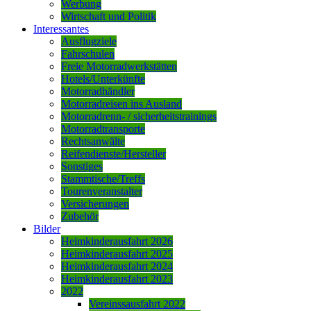
Werbung
Wirtschaft und Politik
Interessantes
Ausflugziele
Fahrschulen
Freie Motorradwerkstätten
Hotels/Unterkünfte
Motorradhändler
Motorradreisen ins Ausland
Motorradrenn- / sicherheitstrainings
Motorradtransporte
Rechtsanwälte
Reifendienste/Hersteller
Sonstiges
Stammtische/Treffs
Tourenveranstalter
Versicherungen
Zubehör
Bilder
Heimkinderausfahrt 2026
Heimkinderausfahrt 2025
Heimkinderausfahrt 2024
Heimkinderausfahrt 2023
2022
Vereinssausfahrt 2022