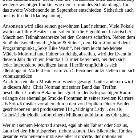
weiterer wichtiger Punkte, wie den Termin des Schulanfangs, für
das zweite Wochenende im September entschieden. Sicherlich auch
positiv für die Urlaubsplanung.
Ansonsten wird alles seinen gewohnten Lauf nehmen. Viele Pokale
warten auf Ihre Besitzer und sollen für die Eigentümer historischer
Maschinen Teilnahmeanreize bei den Contests schaffen. Neben dem
Schönheitswettbewerb „Show & Shine“, dem Burn-Out und dem
Programmpunkt „Sexy Bike Wash“, bei dem leicht bekleidete
Mädels Motorrad und Fahrer so richtig abseifen, wird der Event in
diesem Jahr durch ein Paintball-Turnier bereichert, bei dem sich
jeder Interessierte beteiligen kann. Hierfür empfiehlt es sich
allerdings im Vorfeld ein Team von 5 Personen aufzustellen und sich
voranzumelden.
Auch für reichlich Musik wird wieder gesorgt. Unter anderem wird
in diesem Jahr Chris Norman mit seiner Band das Treffen
beschallen. Großen Bekanntheitsgrad im deutschsprachigen Raum
erlangte der ehemalige Smokie-Frontman in seiner zweiten Karriere
als Solo-Künstler vor allem durch den von Poptitan Dieter Bohlen
geschriebenen und produzierten Hit „Midnight Lady“, der als
Tatort-Titelmelodie sofort einem Millionenpublikum ins Ohr ging.
Wer mit seinem Motorrad anreist, egal ob als Fahrer oder Sozius,
kann bei den Eintrittspreisen richtig sparen. Das Bikerticket für das
gesamte Wochenende inklusive aller Konzerte, der optionalen