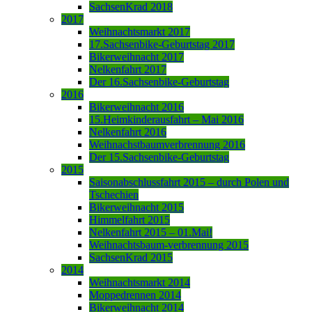
SachsenKrad 2018
2017
Weihnachtsmarkt 2017
17.Sachsenbike-Geburtstag 2017
Bikerweihnacht 2017
Nelkenfahrt 2017
Der 16.Sachsenbike-Geburtstag
2016
Bikerweihnacht 2016
15.Heimkinderausfahrt – Mai 2016
Nelkenfahrt 2016
Weihnachstbaumverbrennung 2016
Der 15.Sachsenbike-Geburtstag
2015
Saisonabschlussfahrt 2015 – durch Polen und
Tschechien
Bikerweihnacht 2015
Himmelfahrt 2015
Nelkenfahrt 2015 – 01.Mai!
Weihnachtsbaum-verbrennung 2015
SachsenKrad 2015
2014
Weihnachtsmarkt 2014
Moppedrennen 2014
Bikerweihnacht 2014