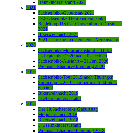
Heimkinderausfahrt 2022
2021
Sachsenbike-Geburtstag 2021
19.Sachsenbike-Heimkinderausfahrt
Begleitung US Car Convention in Dresden –
2021
Bikerweihnacht 2021
2021 – Umzug in einen neuen Vereinsraum
2020
Sachsenbike-Motorradausfahrt – 11. bis
13.September 2020 nach Tschechien
Sachsenbike-Ausfahrt – 21.Juni 2020
Weihnachtsbaumverbrennung 2020
2019
Sachsenbike-Tour 2019 nach Thüringen
Sommerputz 2019 – früher mal Subbotnik
genannt
Bikerweihnacht 2019
18.Heimkinderausfahrt
2018
Der 18.Sachsenbike-Geburtstag
Moppedrennen 2018
Bikerweihnacht 2018
17.Heimkinderausfahrt
Weihnachtsbaumverbrennung 2018