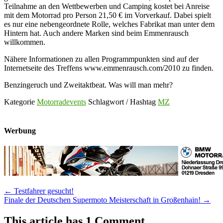
Teilnahme an den Wettbewerben und Camping kostet bei Anreise
mit dem Motorrad pro Person 21,50 € im Vorverkauf. Dabei spielt
es nur eine nebengeordnete Rolle, welches Fabrikat man unter dem
Hintern hat. Auch andere Marken sind beim Emmenrausch
willkommen.
Nähere Informationen zu allen Programmpunkten sind auf der
Internetseite des Treffens www.emmenrausch.com/2010 zu finden.
Benzingeruch und Zweitaktbeat. Was will man mehr?
Kategorie
Motorradevents
Schlagwort / Hashtag
MZ
Werbung
Post
←
Testfahrer gesucht!
Finale der Deutschen Supermoto Meisterschaft in Großenhain!
→
navigation
This article has 1 Comment