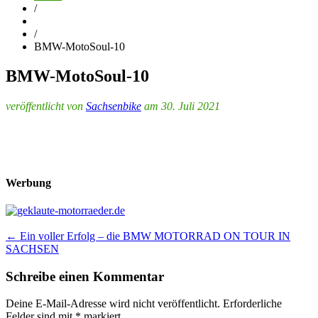
/
/
BMW-MotoSoul-10
BMW-MotoSoul-10
veröffentlicht von
Sachsenbike
am 30. Juli 2021
Werbung
Post
←
Ein voller Erfolg – die BMW MOTORRAD ON TOUR IN
SACHSEN
navigation
Schreibe einen Kommentar
Deine E-Mail-Adresse wird nicht veröffentlicht.
Erforderliche
Felder sind mit
*
markiert