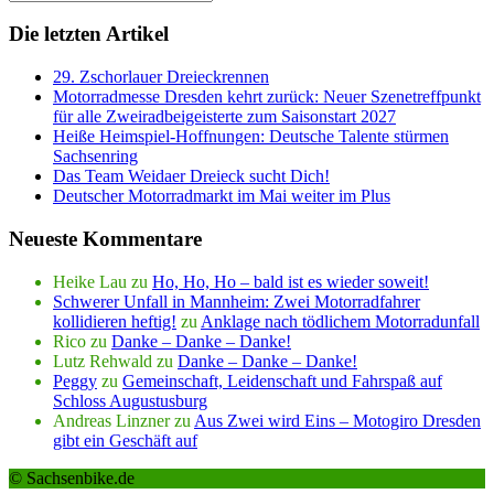
Die letzten Artikel
29. Zschorlauer Dreieckrennen
Motorradmesse Dresden kehrt zurück: Neuer Szenetreffpunkt
für alle Zweiradbeigeisterte zum Saisonstart 2027
Heiße Heimspiel-Hoffnungen: Deutsche Talente stürmen
Sachsenring
Das Team Weidaer Dreieck sucht Dich!
Deutscher Motorradmarkt im Mai weiter im Plus
Neueste Kommentare
Heike Lau
zu
Ho, Ho, Ho – bald ist es wieder soweit!
Schwerer Unfall in Mannheim: Zwei Motorradfahrer
kollidieren heftig!
zu
Anklage nach tödlichem Motorradunfall
Rico
zu
Danke – Danke – Danke!
Lutz Rehwald
zu
Danke – Danke – Danke!
Peggy
zu
Gemeinschaft, Leidenschaft und Fahrspaß auf
Schloss Augustusburg
Andreas Linzner
zu
Aus Zwei wird Eins – Motogiro Dresden
gibt ein Geschäft auf
© Sachsenbike.de