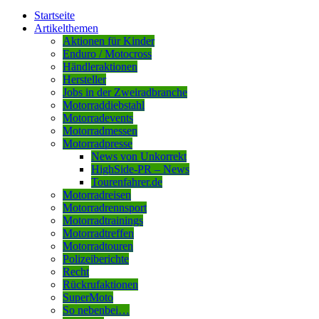
Startseite
Artikelthemen
Aktionen für Kinder
Enduro / Motocross
Händleraktionen
Hersteller
Jobs in der Zweiradbranche
Motorraddiebstahl
Motorradevents
Motorradmessen
Motorradpresse
News von Unkorrekt
HighSide-PR – News
Tourenfahrer.de
Motorradreisen
Motorradrennsport
Motorradtrainings
Motorradtreffen
Motorradtouren
Polizeiberichte
Recht
Rückrufaktionen
SuperMoto
So nebenbei…