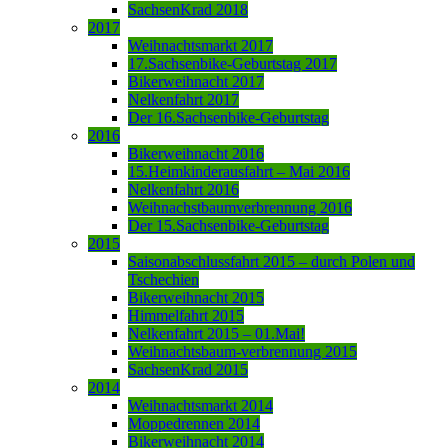
SachsenKrad 2018
2017
Weihnachtsmarkt 2017
17.Sachsenbike-Geburtstag 2017
Bikerweihnacht 2017
Nelkenfahrt 2017
Der 16.Sachsenbike-Geburtstag
2016
Bikerweihnacht 2016
15.Heimkinderausfahrt – Mai 2016
Nelkenfahrt 2016
Weihnachstbaumverbrennung 2016
Der 15.Sachsenbike-Geburtstag
2015
Saisonabschlussfahrt 2015 – durch Polen und
Tschechien
Bikerweihnacht 2015
Himmelfahrt 2015
Nelkenfahrt 2015 – 01.Mai!
Weihnachtsbaum-verbrennung 2015
SachsenKrad 2015
2014
Weihnachtsmarkt 2014
Moppedrennen 2014
Bikerweihnacht 2014