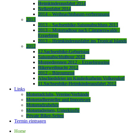
Heimkinderausfahrt 2014
Nelkenfahrt 2014
2014 – Weihnachtsbaum-verbrennung
2013
2013 – Sachsenbike-Saisonabschluss 2013
2013 – Motorradtour nach Cämmerswalde /
Erzgebirge
2013 – Heimkinderausfahrt ins Tropical Islands
2012
12.Sachsenbike-Geburtstag
Saisonabschlußtour 2012
Moppedrennen 2012 – Erzgebirgsring
Bikerweihnacht 2012
2012 – Büroumzug
Abschiedsfeier im Kinderkurheim Volkersdorf
11.Sachsenbike-Heimkinderausfahrt 2012
Links
Motorradclubs, Vereine/Verbände
Motorradhersteller und Importeure
Motorradzubehör
Motorradreisen, Unterkünfte
Private Biker-Seiten
Termin eintragen
Home