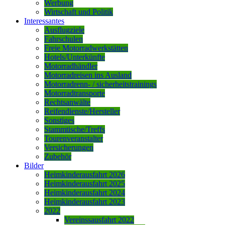
Werbung
Wirtschaft und Politik
Interessantes
Ausflugziele
Fahrschulen
Freie Motorradwerkstätten
Hotels/Unterkünfte
Motorradhändler
Motorradreisen ins Ausland
Motorradrenn- / sicherheitstrainings
Motorradtransporte
Rechtsanwälte
Reifendienste/Hersteller
Sonstiges
Stammtische/Treffs
Tourenveranstalter
Versicherungen
Zubehör
Bilder
Heimkinderausfahrt 2026
Heimkinderausfahrt 2025
Heimkinderausfahrt 2024
Heimkinderausfahrt 2023
2022
Vereinssausfahrt 2022