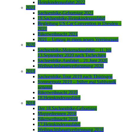
Heimkinderausfahrt 2022
2021
Sachsenbike-Geburtstag 2021
19.Sachsenbike-Heimkinderausfahrt
Begleitung US Car Convention in Dresden –
2021
Bikerweihnacht 2021
2021 – Umzug in einen neuen Vereinsraum
2020
Sachsenbike-Motorradausfahrt – 11. bis
13.September 2020 nach Tschechien
Sachsenbike-Ausfahrt – 21.Juni 2020
Weihnachtsbaumverbrennung 2020
2019
Sachsenbike-Tour 2019 nach Thüringen
Sommerputz 2019 – früher mal Subbotnik
genannt
Bikerweihnacht 2019
18.Heimkinderausfahrt
2018
Der 18.Sachsenbike-Geburtstag
Moppedrennen 2018
Bikerweihnacht 2018
17.Heimkinderausfahrt
Weihnachtsbaumverbrennung 2018