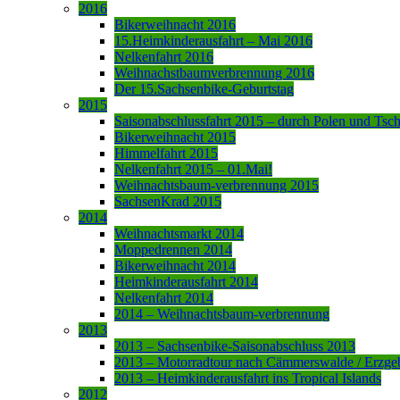
2016
Bikerweihnacht 2016
15.Heimkinderausfahrt – Mai 2016
Nelkenfahrt 2016
Weihnachstbaumverbrennung 2016
Der 15.Sachsenbike-Geburtstag
2015
Saisonabschlussfahrt 2015 – durch Polen und Tsc
Bikerweihnacht 2015
Himmelfahrt 2015
Nelkenfahrt 2015 – 01.Mai!
Weihnachtsbaum-verbrennung 2015
SachsenKrad 2015
2014
Weihnachtsmarkt 2014
Moppedrennen 2014
Bikerweihnacht 2014
Heimkinderausfahrt 2014
Nelkenfahrt 2014
2014 – Weihnachtsbaum-verbrennung
2013
2013 – Sachsenbike-Saisonabschluss 2013
2013 – Motorradtour nach Cämmerswalde / Erzge
2013 – Heimkinderausfahrt ins Tropical Islands
2012