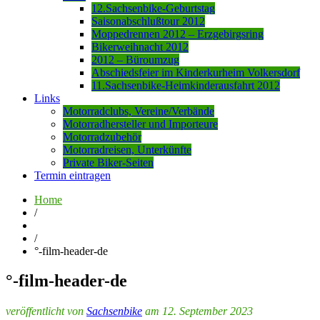
12.Sachsenbike-Geburtstag
Saisonabschlußtour 2012
Moppedrennen 2012 – Erzgebirgsring
Bikerweihnacht 2012
2012 – Büroumzug
Abschiedsfeier im Kinderkurheim Volkersdorf
11.Sachsenbike-Heimkinderausfahrt 2012
Links
Motorradclubs, Vereine/Verbände
Motorradhersteller und Importeure
Motorradzubehör
Motorradreisen, Unterkünfte
Private Biker-Seiten
Termin eintragen
Home
/
/
°-film-header-de
°-film-header-de
veröffentlicht von
Sachsenbike
am 12. September 2023