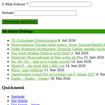
E-Mail-Adresse
*
Website
Die letzten Beiträge
29. Zschorlauer Dreieckrennen
8. Juli 2026
Motorradmesse Dresden kehrt zurück: Neuer Szenetreffpunkt fü
Heiße Heimspiel-Hoffnungen: Deutsche Talente stürmen Sachs
Das Team Weidaer Dreieck sucht Dich!
2. Juli 2026
Deutscher Motorradmarkt im Mai weiter im Plus
15. Juni 2026
Ho, Ho, Ho – bald ist es wieder soweit!
14. Juni 2026
MotoGP – das letzte Mal 1.000 ccm
14. Juni 2026
Rück-, und Vorblicke
13. Juni 2026
SuperEnduro Grand Prix of Germany am 9. Januar 2027
4. Ju
Danke – Danke – Danke!
30. Mai 2026
Quickmenü
Startseite
Der Verein
Der Verein – Intern