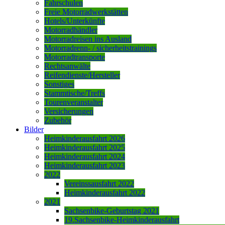
Fahrschulen
Freie Motorradwerkstätten
Hotels/Unterkünfte
Motorradhändler
Motorradreisen ins Ausland
Motorradrenn- / sicherheitstrainings
Motorradtransporte
Rechtsanwälte
Reifendienste/Hersteller
Sonstiges
Stammtische/Treffs
Tourenveranstalter
Versicherungen
Zubehör
Bilder
Heimkinderausfahrt 2026
Heimkinderausfahrt 2025
Heimkinderausfahrt 2024
Heimkinderausfahrt 2023
2022
Vereinssausfahrt 2022
Heimkinderausfahrt 2022
2021
Sachsenbike-Geburtstag 2021
19.Sachsenbike-Heimkinderausfahrt