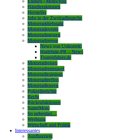
Enduro / Motocross
Händleraktionen
Hersteller
Jobs in der Zweiradbranche
Motorraddiebstahl
Motorradevents
Motorradmessen
Motorradpresse
News von Unkorrekt
HighSide-PR – News
Tourenfahrer.de
Motorradreisen
Motorradrennsport
Motorradtrainings
Motorradtreffen
Motorradtouren
Polizeiberichte
Recht
Rückrufaktionen
SuperMoto
So nebenbei…
Werbung
Wirtschaft und Politik
Interessantes
Ausflugziele