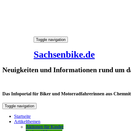
Skip
Toggle navigation
to
7. August 2026
content
Sachsenbike.de
Neuigkeiten und Informationen rund um d
Das Infoportal für Biker und Motorradfahrerinnen aus Chemnitz /
Toggle navigation
Startseite
Artikelthemen
Aktionen für Kinder