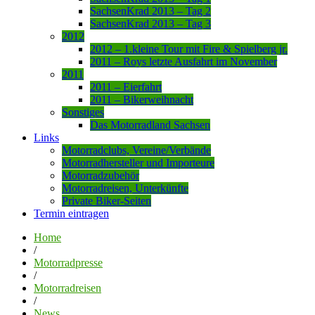
SachsenKrad 2013 – Tag 2
SachsenKrad 2013 – Tag 3
2012
2012 – 1.kleine Tour mit Fire & Spielberg jr.
2011 – Roys letzte Ausfahrt im November
2011
2011 – Eierfahrt
2011 – Bikerweihnacht
Sonstiges
Das Motorradland Sachsen
Links
Motorradclubs, Vereine/Verbände
Motorradhersteller und Importeure
Motorradzubehör
Motorradreisen, Unterkünfte
Private Biker-Seiten
Termin eintragen
Home
/
Motorradpresse
/
Motorradreisen
/
News