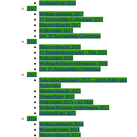
SachsenKrad 2018
2017
Weihnachtsmarkt 2017
17.Sachsenbike-Geburtstag 2017
Bikerweihnacht 2017
Nelkenfahrt 2017
Der 16.Sachsenbike-Geburtstag
2016
Bikerweihnacht 2016
15.Heimkinderausfahrt – Mai 2016
Nelkenfahrt 2016
Weihnachstbaumverbrennung 2016
Der 15.Sachsenbike-Geburtstag
2015
Saisonabschlussfahrt 2015 – durch Polen und
Tschechien
Bikerweihnacht 2015
Himmelfahrt 2015
Nelkenfahrt 2015 – 01.Mai!
Weihnachtsbaum-verbrennung 2015
SachsenKrad 2015
2014
Weihnachtsmarkt 2014
Moppedrennen 2014
Bikerweihnacht 2014