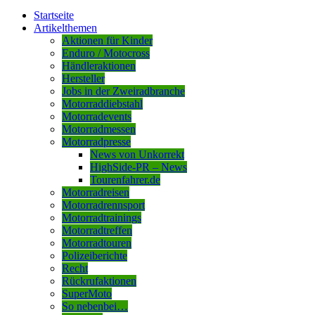
Startseite
Artikelthemen
Aktionen für Kinder
Enduro / Motocross
Händleraktionen
Hersteller
Jobs in der Zweiradbranche
Motorraddiebstahl
Motorradevents
Motorradmessen
Motorradpresse
News von Unkorrekt
HighSide-PR – News
Tourenfahrer.de
Motorradreisen
Motorradrennsport
Motorradtrainings
Motorradtreffen
Motorradtouren
Polizeiberichte
Recht
Rückrufaktionen
SuperMoto
So nebenbei…