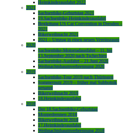
Heimkinderausfahrt 2022
2021
Sachsenbike-Geburtstag 2021
19.Sachsenbike-Heimkinderausfahrt
Begleitung US Car Convention in Dresden –
2021
Bikerweihnacht 2021
2021 – Umzug in einen neuen Vereinsraum
2020
Sachsenbike-Motorradausfahrt – 11. bis
13.September 2020 nach Tschechien
Sachsenbike-Ausfahrt – 21.Juni 2020
Weihnachtsbaumverbrennung 2020
2019
Sachsenbike-Tour 2019 nach Thüringen
Sommerputz 2019 – früher mal Subbotnik
genannt
Bikerweihnacht 2019
18.Heimkinderausfahrt
2018
Der 18.Sachsenbike-Geburtstag
Moppedrennen 2018
Bikerweihnacht 2018
17.Heimkinderausfahrt
Weihnachtsbaumverbrennung 2018