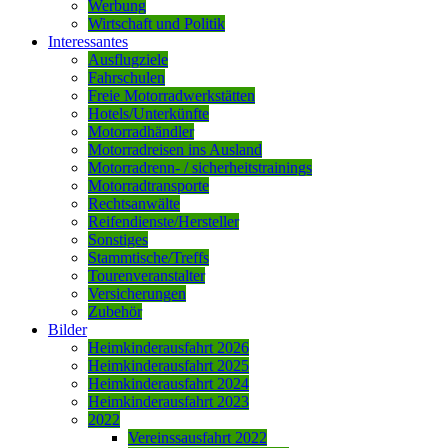
Werbung
Wirtschaft und Politik
Interessantes
Ausflugziele
Fahrschulen
Freie Motorradwerkstätten
Hotels/Unterkünfte
Motorradhändler
Motorradreisen ins Ausland
Motorradrenn- / sicherheitstrainings
Motorradtransporte
Rechtsanwälte
Reifendienste/Hersteller
Sonstiges
Stammtische/Treffs
Tourenveranstalter
Versicherungen
Zubehör
Bilder
Heimkinderausfahrt 2026
Heimkinderausfahrt 2025
Heimkinderausfahrt 2024
Heimkinderausfahrt 2023
2022
Vereinssausfahrt 2022