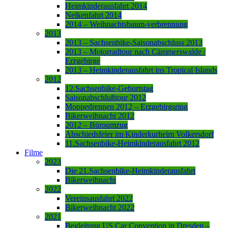
Heimkinderausfahrt 2014
Nelkenfahrt 2014
2014 – Weihnachtsbaum-verbrennung
2013
2013 – Sachsenbike-Saisonabschluss 2013
2013 – Motorradtour nach Cämmerswalde /
Erzgebirge
2013 – Heimkinderausfahrt ins Tropical Islands
2012
12.Sachsenbike-Geburtstag
Saisonabschlußtour 2012
Moppedrennen 2012 – Erzgebirgsring
Bikerweihnacht 2012
2012 – Büroumzug
Abschiedsfeier im Kinderkurheim Volkersdorf
11.Sachsenbike-Heimkinderausfahrt 2012
Filme
2023
Die 21.Sachsenbike-Heimkinderausfahrt
Bikerweihnacht
2022
Vereinsausfahrt 2022
Bikerweihnacht 2022
2021
Begleitung US Car Convention in Dresden –