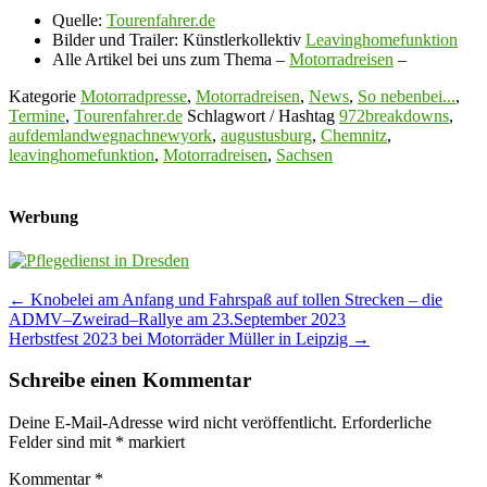
Quelle:
Tourenfahrer.de
Bilder und Trailer: Künstlerkollektiv
Leavinghomefunktion
Alle Artikel bei uns zum Thema –
Motorradreisen
–
Kategorie
Motorradpresse
,
Motorradreisen
,
News
,
So nebenbei...
,
Termine
,
Tourenfahrer.de
Schlagwort / Hashtag
972breakdowns
,
aufdemlandwegnachnewyork
,
augustusburg
,
Chemnitz
,
leavinghomefunktion
,
Motorradreisen
,
Sachsen
Werbung
Post
←
Knobelei am Anfang und Fahrspaß auf tollen Strecken – die
ADMV–Zweirad–Rallye am 23.September 2023
navigation
Herbstfest 2023 bei Motorräder Müller in Leipzig
→
Schreibe einen Kommentar
Deine E-Mail-Adresse wird nicht veröffentlicht.
Erforderliche
Felder sind mit
*
markiert
Kommentar
*