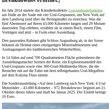
Breakdowns« eröffnet.|
Im Jahr 2014 startete das Künstlerkollektiv
Leavinghomefunktion
aus Halle an der Saale mit vier Ural-Gespannen, um New York auf
dem Landweg (und über die Beringstraße) zu erreichen. Was die
fünf Abenteurer auf ihrem 43.000 Kilometer langen und 29 Monate
dauernden Trip erlebten, erzählen sie in einem Buch, einem Film,
Vorträgen und jetzt – in Form einer Ausstellung.
Den passenden Rahmen gibt Schloss Augustburg ab, in der Szene
bekannt als Heimat eines einzigartigen Motorradmuseums und
Austragungsort des traditionsreichen Wintertreffens.
In 14 Sälen auf rund 700 Quadratmetern Fläche präsentieren die
Ausstellungsmacher Szenen der Reise, ein Explosionsmodell des
Ural-Gespanns sowie eine 360-Grad-Multimedia-Show, die die
Besucher mit auf die Fahrt mit dem selbstgebauten Ural-Megafloss
auf dem Kolyma Fluss nimmt.
Die Sonderausstellung »Auf dem Landweg nach New York: 4 Ural
Motorräder – 43.000 Kilometer – 972 Breakdowns« beginnt am 21.
Oktober dieses Jahres und läuft bis Januar 2025. Der Eintritt beträgt
10 Euro.