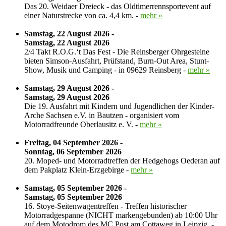
Das 20. Weidaer Dreieck - das Oldtimerrennsportevent auf
einer Naturstrecke von ca. 4,4 km. -
mehr »
Samstag, 22 August 2026 -
Samstag, 22 August 2026
2/4 Takt R.O.G.‘t Das Fest - Die Reinsberger Ohrgesteine
bieten Simson-Ausfahrt, Prüfstand, Burn-Out Area, Stunt-
Show, Musik und Camping - in 09629 Reinsberg -
mehr »
Samstag, 29 August 2026 -
Samstag, 29 August 2026
Die 19. Ausfahrt mit Kindern und Jugendlichen der Kinder-
Arche Sachsen e.V. in Bautzen - organisiert vom
Motorradfreunde Oberlausitz e. V. -
mehr »
Freitag, 04 September 2026 -
Sonntag, 06 September 2026
20. Moped- und Motorradtreffen der Hedgehogs Oederan auf
dem Pakplatz Klein-Erzgebirge -
mehr »
Samstag, 05 September 2026 -
Samstag, 05 September 2026
16. Stoye-Seitenwagentreffen - Treffen historischer
Motorradgespanne (NICHT markengebunden) ab 10:00 Uhr
auf dem Motodrom des MC Post am Cottaweg in Leipzig. -