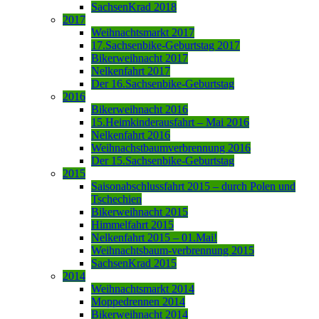
SachsenKrad 2018
2017
Weihnachtsmarkt 2017
17.Sachsenbike-Geburtstag 2017
Bikerweihnacht 2017
Nelkenfahrt 2017
Der 16.Sachsenbike-Geburtstag
2016
Bikerweihnacht 2016
15.Heimkinderausfahrt – Mai 2016
Nelkenfahrt 2016
Weihnachstbaumverbrennung 2016
Der 15.Sachsenbike-Geburtstag
2015
Saisonabschlussfahrt 2015 – durch Polen und
Tschechien
Bikerweihnacht 2015
Himmelfahrt 2015
Nelkenfahrt 2015 – 01.Mai!
Weihnachtsbaum-verbrennung 2015
SachsenKrad 2015
2014
Weihnachtsmarkt 2014
Moppedrennen 2014
Bikerweihnacht 2014