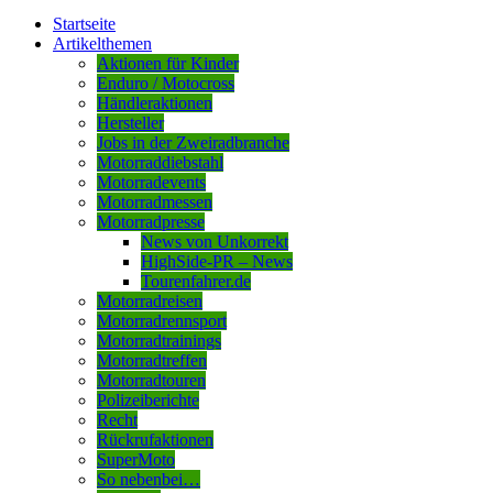
Startseite
Artikelthemen
Aktionen für Kinder
Enduro / Motocross
Händleraktionen
Hersteller
Jobs in der Zweiradbranche
Motorraddiebstahl
Motorradevents
Motorradmessen
Motorradpresse
News von Unkorrekt
HighSide-PR – News
Tourenfahrer.de
Motorradreisen
Motorradrennsport
Motorradtrainings
Motorradtreffen
Motorradtouren
Polizeiberichte
Recht
Rückrufaktionen
SuperMoto
So nebenbei…