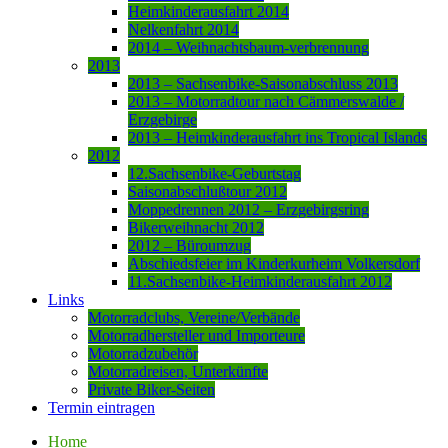
Heimkinderausfahrt 2014
Nelkenfahrt 2014
2014 – Weihnachtsbaum-verbrennung
2013
2013 – Sachsenbike-Saisonabschluss 2013
2013 – Motorradtour nach Cämmerswalde /
Erzgebirge
2013 – Heimkinderausfahrt ins Tropical Islands
2012
12.Sachsenbike-Geburtstag
Saisonabschlußtour 2012
Moppedrennen 2012 – Erzgebirgsring
Bikerweihnacht 2012
2012 – Büroumzug
Abschiedsfeier im Kinderkurheim Volkersdorf
11.Sachsenbike-Heimkinderausfahrt 2012
Links
Motorradclubs, Vereine/Verbände
Motorradhersteller und Importeure
Motorradzubehör
Motorradreisen, Unterkünfte
Private Biker-Seiten
Termin eintragen
Home