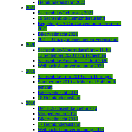
Heimkinderausfahrt 2022
2021
Sachsenbike-Geburtstag 2021
19.Sachsenbike-Heimkinderausfahrt
Begleitung US Car Convention in Dresden –
2021
Bikerweihnacht 2021
2021 – Umzug in einen neuen Vereinsraum
2020
Sachsenbike-Motorradausfahrt – 11. bis
13.September 2020 nach Tschechien
Sachsenbike-Ausfahrt – 21.Juni 2020
Weihnachtsbaumverbrennung 2020
2019
Sachsenbike-Tour 2019 nach Thüringen
Sommerputz 2019 – früher mal Subbotnik
genannt
Bikerweihnacht 2019
18.Heimkinderausfahrt
2018
Der 18.Sachsenbike-Geburtstag
Moppedrennen 2018
Bikerweihnacht 2018
17.Heimkinderausfahrt
Weihnachtsbaumverbrennung 2018