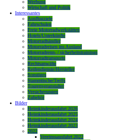
Werbung
Wirtschaft und Politik
Interessantes
Ausflugziele
Fahrschulen
Freie Motorradwerkstätten
Hotels/Unterkünfte
Motorradhändler
Motorradreisen ins Ausland
Motorradrenn- / sicherheitstrainings
Motorradtransporte
Rechtsanwälte
Reifendienste/Hersteller
Sonstiges
Stammtische/Treffs
Tourenveranstalter
Versicherungen
Zubehör
Bilder
Heimkinderausfahrt 2026
Heimkinderausfahrt 2025
Heimkinderausfahrt 2024
Heimkinderausfahrt 2023
2022
Vereinssausfahrt 2022