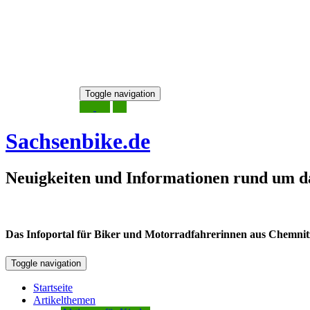
Skip
Toggle navigation
to
8. August 2026
content
Sachsenbike.de
Neuigkeiten und Informationen rund um d
Das Infoportal für Biker und Motorradfahrerinnen aus Chemnitz /
Toggle navigation
Startseite
Artikelthemen