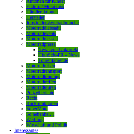
Aktionen für Kinder
Enduro / Motocross
Händleraktionen
Hersteller
Jobs in der Zweiradbranche
Motorraddiebstahl
Motorradevents
Motorradmessen
Motorradpresse
News von Unkorrekt
HighSide-PR – News
Tourenfahrer.de
Motorradreisen
Motorradrennsport
Motorradtrainings
Motorradtreffen
Motorradtouren
Polizeiberichte
Recht
Rückrufaktionen
SuperMoto
So nebenbei…
Werbung
Wirtschaft und Politik
Interessantes