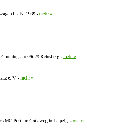
enwagen bis BJ 1939 -
mehr »
d Camping - in 09629 Reinsberg -
mehr »
itz e. V. -
mehr »
es MC Post am Cottaweg in Leipzig. -
mehr »