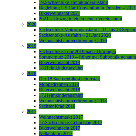
19.Sachsenbike-Heimkinderausfahrt
Begleitung US Car Convention in Dresden – 2021
Bikerweihnacht 2021
2021 – Umzug in einen neuen Vereinsraum
2020
Sachsenbike-Motorradausfahrt – 11. bis 13.Septe
Sachsenbike-Ausfahrt – 21.Juni 2020
Weihnachtsbaumverbrennung 2020
2019
Sachsenbike-Tour 2019 nach Thüringen
Sommerputz 2019 – früher mal Subbotnik genannt
Bikerweihnacht 2019
18.Heimkinderausfahrt
2018
Der 18.Sachsenbike-Geburtstag
Moppedrennen 2018
Bikerweihnacht 2018
17.Heimkinderausfahrt
Weihnachtsbaumverbrennung 2018
SachsenKrad 2018
2017
Weihnachtsmarkt 2017
17.Sachsenbike-Geburtstag 2017
Bikerweihnacht 2017
Nelkenfahrt 2017