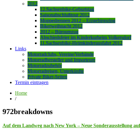
2012
12.Sachsenbike-Geburtstag
Saisonabschlußtour 2012
Moppedrennen 2012 – Erzgebirgsring
Bikerweihnacht 2012
2012 – Büroumzug
Abschiedsfeier im Kinderkurheim Volkersdorf
11.Sachsenbike-Heimkinderausfahrt 2012
Links
Motorradclubs, Vereine/Verbände
Motorradhersteller und Importeure
Motorradzubehör
Motorradreisen, Unterkünfte
Private Biker-Seiten
Termin eintragen
Home
/
972breakdowns
Auf dem Landweg nach New York – Neue Sonderausstellung auf