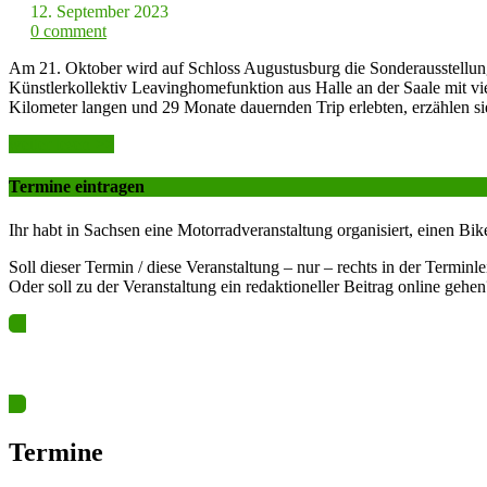
12. September 2023
0 comment
Am 21. Oktober wird auf Schloss Augustusburg die Sonderausstellun
Künstlerkollektiv Leavinghomefunktion aus Halle an der Saale mit v
Kilometer langen und 29 Monate dauernden Trip erlebten, erzählen s
weiter lesen >>
Termine eintragen
Ihr habt in Sachsen eine Motorradveranstaltung organisiert, einen Bik
Soll dieser Termin / diese Veranstaltung – nur – rechts in der Terminl
Oder soll zu der Veranstaltung ein redaktioneller Beitrag online gehen
Ja? Dann los – Termin nun hier eintragen…
Termine