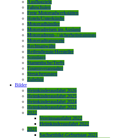
Ausflugziele
Fahrschulen
Freie Motorradwerkstätten
Hotels/Unterkünfte
Motorradhändler
Motorradreisen ins Ausland
Motorradrenn- / sicherheitstrainings
Motorradtransporte
Rechtsanwälte
Reifendienste/Hersteller
Sonstiges
Stammtische/Treffs
Tourenveranstalter
Versicherungen
Zubehör
Bilder
Heimkinderausfahrt 2026
Heimkinderausfahrt 2025
Heimkinderausfahrt 2024
Heimkinderausfahrt 2023
2022
Vereinssausfahrt 2022
Heimkinderausfahrt 2022
2021
Sachsenbike-Geburtstag 2021