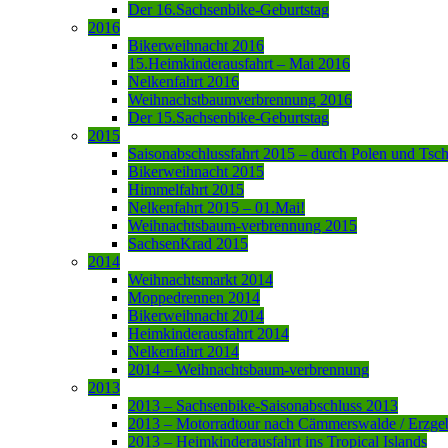
Der 16.Sachsenbike-Geburtstag
2016
Bikerweihnacht 2016
15.Heimkinderausfahrt – Mai 2016
Nelkenfahrt 2016
Weihnachstbaumverbrennung 2016
Der 15.Sachsenbike-Geburtstag
2015
Saisonabschlussfahrt 2015 – durch Polen und Tsc
Bikerweihnacht 2015
Himmelfahrt 2015
Nelkenfahrt 2015 – 01.Mai!
Weihnachtsbaum-verbrennung 2015
SachsenKrad 2015
2014
Weihnachtsmarkt 2014
Moppedrennen 2014
Bikerweihnacht 2014
Heimkinderausfahrt 2014
Nelkenfahrt 2014
2014 – Weihnachtsbaum-verbrennung
2013
2013 – Sachsenbike-Saisonabschluss 2013
2013 – Motorradtour nach Cämmerswalde / Erzge
2013 – Heimkinderausfahrt ins Tropical Islands