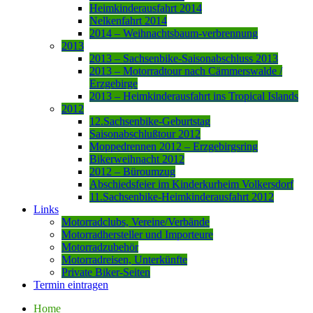
Heimkinderausfahrt 2014
Nelkenfahrt 2014
2014 – Weihnachtsbaum-verbrennung
2013
2013 – Sachsenbike-Saisonabschluss 2013
2013 – Motorradtour nach Cämmerswalde /
Erzgebirge
2013 – Heimkinderausfahrt ins Tropical Islands
2012
12.Sachsenbike-Geburtstag
Saisonabschlußtour 2012
Moppedrennen 2012 – Erzgebirgsring
Bikerweihnacht 2012
2012 – Büroumzug
Abschiedsfeier im Kinderkurheim Volkersdorf
11.Sachsenbike-Heimkinderausfahrt 2012
Links
Motorradclubs, Vereine/Verbände
Motorradhersteller und Importeure
Motorradzubehör
Motorradreisen, Unterkünfte
Private Biker-Seiten
Termin eintragen
Home