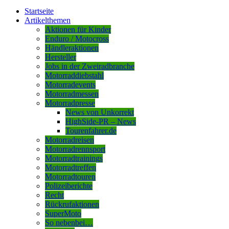
Startseite
Artikelthemen
Aktionen für Kinder
Enduro / Motocross
Händleraktionen
Hersteller
Jobs in der Zweiradbranche
Motorraddiebstahl
Motorradevents
Motorradmessen
Motorradpresse
News von Unkorrekt
HighSide-PR – News
Tourenfahrer.de
Motorradreisen
Motorradrennsport
Motorradtrainings
Motorradtreffen
Motorradtouren
Polizeiberichte
Recht
Rückrufaktionen
SuperMoto
So nebenbei…