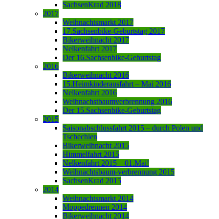
SachsenKrad 2018
2017
Weihnachtsmarkt 2017
17.Sachsenbike-Geburtstag 2017
Bikerweihnacht 2017
Nelkenfahrt 2017
Der 16.Sachsenbike-Geburtstag
2016
Bikerweihnacht 2016
15.Heimkinderausfahrt – Mai 2016
Nelkenfahrt 2016
Weihnachstbaumverbrennung 2016
Der 15.Sachsenbike-Geburtstag
2015
Saisonabschlussfahrt 2015 – durch Polen und
Tschechien
Bikerweihnacht 2015
Himmelfahrt 2015
Nelkenfahrt 2015 – 01.Mai!
Weihnachtsbaum-verbrennung 2015
SachsenKrad 2015
2014
Weihnachtsmarkt 2014
Moppedrennen 2014
Bikerweihnacht 2014