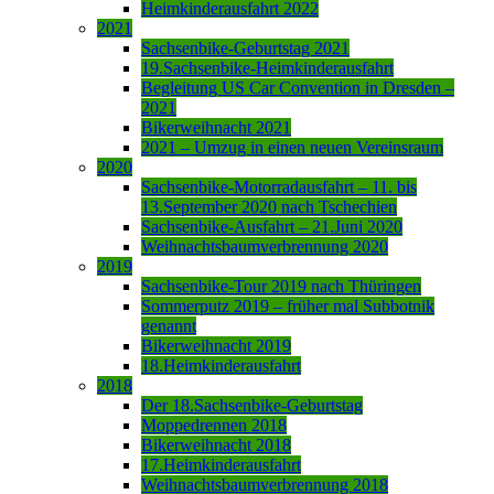
Heimkinderausfahrt 2022
2021
Sachsenbike-Geburtstag 2021
19.Sachsenbike-Heimkinderausfahrt
Begleitung US Car Convention in Dresden –
2021
Bikerweihnacht 2021
2021 – Umzug in einen neuen Vereinsraum
2020
Sachsenbike-Motorradausfahrt – 11. bis
13.September 2020 nach Tschechien
Sachsenbike-Ausfahrt – 21.Juni 2020
Weihnachtsbaumverbrennung 2020
2019
Sachsenbike-Tour 2019 nach Thüringen
Sommerputz 2019 – früher mal Subbotnik
genannt
Bikerweihnacht 2019
18.Heimkinderausfahrt
2018
Der 18.Sachsenbike-Geburtstag
Moppedrennen 2018
Bikerweihnacht 2018
17.Heimkinderausfahrt
Weihnachtsbaumverbrennung 2018