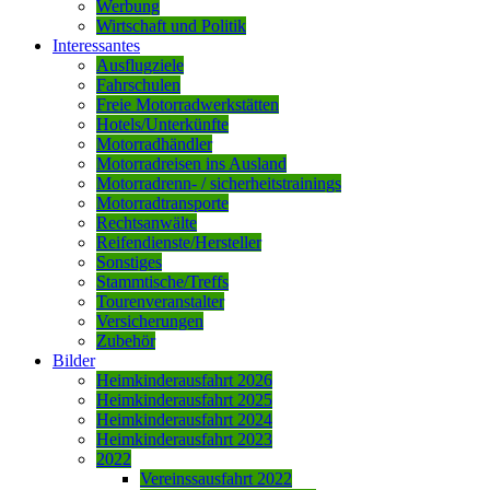
Werbung
Wirtschaft und Politik
Interessantes
Ausflugziele
Fahrschulen
Freie Motorradwerkstätten
Hotels/Unterkünfte
Motorradhändler
Motorradreisen ins Ausland
Motorradrenn- / sicherheitstrainings
Motorradtransporte
Rechtsanwälte
Reifendienste/Hersteller
Sonstiges
Stammtische/Treffs
Tourenveranstalter
Versicherungen
Zubehör
Bilder
Heimkinderausfahrt 2026
Heimkinderausfahrt 2025
Heimkinderausfahrt 2024
Heimkinderausfahrt 2023
2022
Vereinssausfahrt 2022