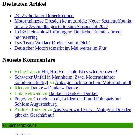
Die letzten Artikel
29. Zschorlauer Dreieckrennen
Motorradmesse Dresden kehrt zurück: Neuer Szenetreffpunkt
für alle Zweiradbeigeisterte zum Saisonstart 2027
Heiße Heimspiel-Hoffnungen: Deutsche Talente stürmen
Sachsenring
Das Team Weidaer Dreieck sucht Dich!
Deutscher Motorradmarkt im Mai weiter im Plus
Neueste Kommentare
Heike Lau
zu
Ho, Ho, Ho – bald ist es wieder soweit!
Schwerer Unfall in Mannheim: Zwei Motorradfahrer
kollidieren heftig!
zu
Anklage nach tödlichem Motorradunfall
Rico
zu
Danke – Danke – Danke!
Lutz Rehwald
zu
Danke – Danke – Danke!
Peggy
zu
Gemeinschaft, Leidenschaft und Fahrspaß auf
Schloss Augustusburg
Andreas Linzner
zu
Aus Zwei wird Eins – Motogiro Dresden
gibt ein Geschäft auf
© Sachsenbike.de