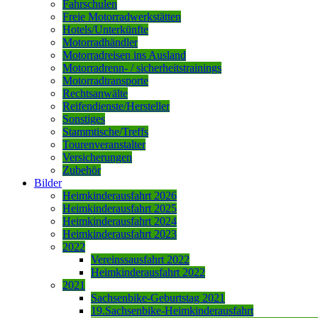
Fahrschulen
Freie Motorradwerkstätten
Hotels/Unterkünfte
Motorradhändler
Motorradreisen ins Ausland
Motorradrenn- / sicherheitstrainings
Motorradtransporte
Rechtsanwälte
Reifendienste/Hersteller
Sonstiges
Stammtische/Treffs
Tourenveranstalter
Versicherungen
Zubehör
Bilder
Heimkinderausfahrt 2026
Heimkinderausfahrt 2025
Heimkinderausfahrt 2024
Heimkinderausfahrt 2023
2022
Vereinssausfahrt 2022
Heimkinderausfahrt 2022
2021
Sachsenbike-Geburtstag 2021
19.Sachsenbike-Heimkinderausfahrt