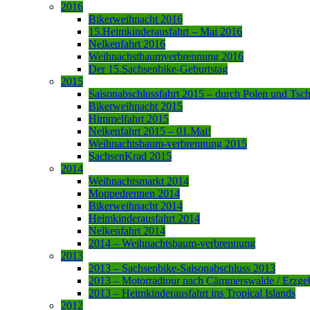
2016
Bikerweihnacht 2016
15.Heimkinderausfahrt – Mai 2016
Nelkenfahrt 2016
Weihnachstbaumverbrennung 2016
Der 15.Sachsenbike-Geburtstag
2015
Saisonabschlussfahrt 2015 – durch Polen und Tsc
Bikerweihnacht 2015
Himmelfahrt 2015
Nelkenfahrt 2015 – 01.Mai!
Weihnachtsbaum-verbrennung 2015
SachsenKrad 2015
2014
Weihnachtsmarkt 2014
Moppedrennen 2014
Bikerweihnacht 2014
Heimkinderausfahrt 2014
Nelkenfahrt 2014
2014 – Weihnachtsbaum-verbrennung
2013
2013 – Sachsenbike-Saisonabschluss 2013
2013 – Motorradtour nach Cämmerswalde / Erzge
2013 – Heimkinderausfahrt ins Tropical Islands
2012