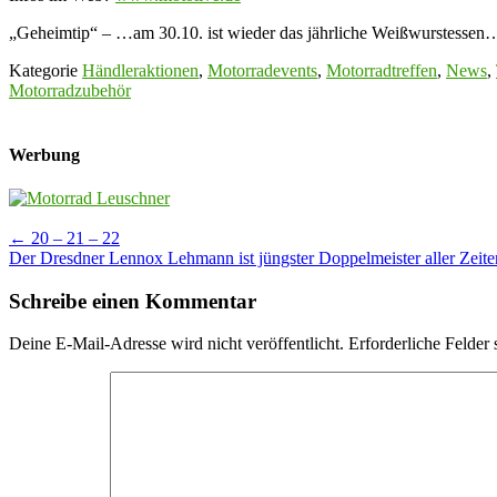
„Geheimtip“ – …am 30.10. ist wieder das jährliche Weißwurstessen
Kategorie
Händleraktionen
,
Motorradevents
,
Motorradtreffen
,
News
,
Motorradzubehör
Werbung
Post
←
20 – 21 – 22
Der Dresdner Lennox Lehmann ist jüngster Doppelmeister aller Zeit
navigation
Schreibe einen Kommentar
Deine E-Mail-Adresse wird nicht veröffentlicht.
Erforderliche Felder 