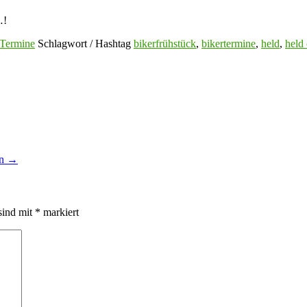
…!
Termine
Schlagwort / Hashtag
bikerfrühstück
,
bikertermine
,
held
,
held 
en
→
sind mit
*
markiert