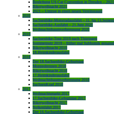
Begleitung US Car Convention in Dresden – 2021
Bikerweihnacht 2021
2021 – Umzug in einen neuen Vereinsraum
2020
Sachsenbike-Motorradausfahrt – 11. bis 13.Septe
Sachsenbike-Ausfahrt – 21.Juni 2020
Weihnachtsbaumverbrennung 2020
2019
Sachsenbike-Tour 2019 nach Thüringen
Sommerputz 2019 – früher mal Subbotnik genannt
Bikerweihnacht 2019
18.Heimkinderausfahrt
2018
Der 18.Sachsenbike-Geburtstag
Moppedrennen 2018
Bikerweihnacht 2018
17.Heimkinderausfahrt
Weihnachtsbaumverbrennung 2018
SachsenKrad 2018
2017
Weihnachtsmarkt 2017
17.Sachsenbike-Geburtstag 2017
Bikerweihnacht 2017
Nelkenfahrt 2017
Der 16.Sachsenbike-Geburtstag