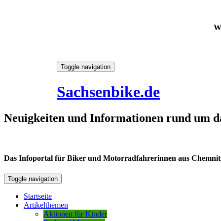
W
Skip
Toggle navigation
to
9. August 2026
content
Sachsenbike.de
Neuigkeiten und Informationen rund um d
Das Infoportal für Biker und Motorradfahrerinnen aus Chemnitz /
Toggle navigation
Startseite
Artikelthemen
Aktionen für Kinder