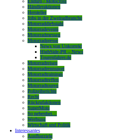
Enduro / Motocross
Händleraktionen
Hersteller
Jobs in der Zweiradbranche
Motorraddiebstahl
Motorradevents
Motorradmessen
Motorradpresse
News von Unkorrekt
HighSide-PR – News
Tourenfahrer.de
Motorradreisen
Motorradrennsport
Motorradtrainings
Motorradtreffen
Motorradtouren
Polizeiberichte
Recht
Rückrufaktionen
SuperMoto
So nebenbei…
Werbung
Wirtschaft und Politik
Interessantes
Ausflugziele