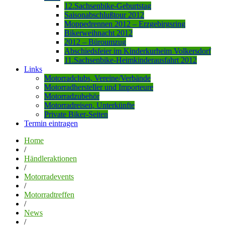
12.Sachsenbike-Geburtstag
Saisonabschlußtour 2012
Moppedrennen 2012 – Erzgebirgsring
Bikerweihnacht 2012
2012 – Büroumzug
Abschiedsfeier im Kinderkurheim Volkersdorf
11.Sachsenbike-Heimkinderausfahrt 2012
Links
Motorradclubs, Vereine/Verbände
Motorradhersteller und Importeure
Motorradzubehör
Motorradreisen, Unterkünfte
Private Biker-Seiten
Termin eintragen
Home
/
Händleraktionen
/
Motorradevents
/
Motorradtreffen
/
News
/