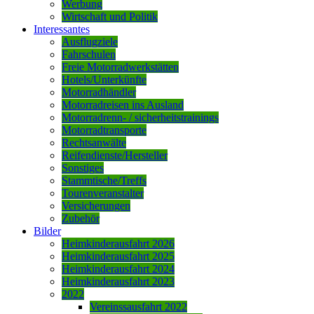
Werbung
Wirtschaft und Politik
Interessantes
Ausflugziele
Fahrschulen
Freie Motorradwerkstätten
Hotels/Unterkünfte
Motorradhändler
Motorradreisen ins Ausland
Motorradrenn- / sicherheitstrainings
Motorradtransporte
Rechtsanwälte
Reifendienste/Hersteller
Sonstiges
Stammtische/Treffs
Tourenveranstalter
Versicherungen
Zubehör
Bilder
Heimkinderausfahrt 2026
Heimkinderausfahrt 2025
Heimkinderausfahrt 2024
Heimkinderausfahrt 2023
2022
Vereinssausfahrt 2022