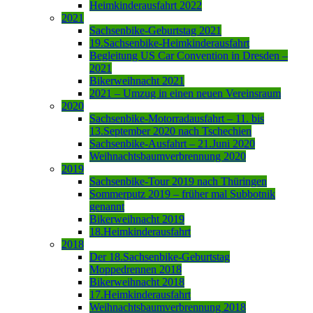
Heimkinderausfahrt 2022
2021
Sachsenbike-Geburtstag 2021
19.Sachsenbike-Heimkinderausfahrt
Begleitung US Car Convention in Dresden –
2021
Bikerweihnacht 2021
2021 – Umzug in einen neuen Vereinsraum
2020
Sachsenbike-Motorradausfahrt – 11. bis
13.September 2020 nach Tschechien
Sachsenbike-Ausfahrt – 21.Juni 2020
Weihnachtsbaumverbrennung 2020
2019
Sachsenbike-Tour 2019 nach Thüringen
Sommerputz 2019 – früher mal Subbotnik
genannt
Bikerweihnacht 2019
18.Heimkinderausfahrt
2018
Der 18.Sachsenbike-Geburtstag
Moppedrennen 2018
Bikerweihnacht 2018
17.Heimkinderausfahrt
Weihnachtsbaumverbrennung 2018