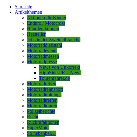
Startseite
Artikelthemen
Aktionen für Kinder
Enduro / Motocross
Händleraktionen
Hersteller
Jobs in der Zweiradbranche
Motorraddiebstahl
Motorradevents
Motorradmessen
Motorradpresse
News von Unkorrekt
HighSide-PR – News
Tourenfahrer.de
Motorradreisen
Motorradrennsport
Motorradtrainings
Motorradtreffen
Motorradtouren
Polizeiberichte
Recht
Rückrufaktionen
SuperMoto
So nebenbei…