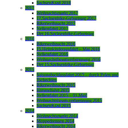
SachsenKrad 2018
2017
Weihnachtsmarkt 2017
17.Sachsenbike-Geburtstag 2017
Bikerweihnacht 2017
Nelkenfahrt 2017
Der 16.Sachsenbike-Geburtstag
2016
Bikerweihnacht 2016
15.Heimkinderausfahrt – Mai 2016
Nelkenfahrt 2016
Weihnachstbaumverbrennung 2016
Der 15.Sachsenbike-Geburtstag
2015
Saisonabschlussfahrt 2015 – durch Polen und
Tschechien
Bikerweihnacht 2015
Himmelfahrt 2015
Nelkenfahrt 2015 – 01.Mai!
Weihnachtsbaum-verbrennung 2015
SachsenKrad 2015
2014
Weihnachtsmarkt 2014
Moppedrennen 2014
Bikerweihnacht 2014