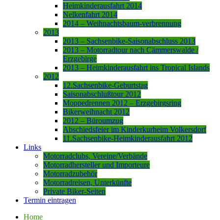
Heimkinderausfahrt 2014
Nelkenfahrt 2014
2014 – Weihnachtsbaum-verbrennung
2013
2013 – Sachsenbike-Saisonabschluss 2013
2013 – Motorradtour nach Cämmerswalde /
Erzgebirge
2013 – Heimkinderausfahrt ins Tropical Islands
2012
12.Sachsenbike-Geburtstag
Saisonabschlußtour 2012
Moppedrennen 2012 – Erzgebirgsring
Bikerweihnacht 2012
2012 – Büroumzug
Abschiedsfeier im Kinderkurheim Volkersdorf
11.Sachsenbike-Heimkinderausfahrt 2012
Links
Motorradclubs, Vereine/Verbände
Motorradhersteller und Importeure
Motorradzubehör
Motorradreisen, Unterkünfte
Private Biker-Seiten
Termin eintragen
Home