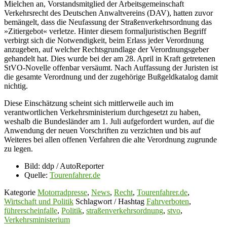
Mielchen an, Vorstandsmitglied der Arbeitsgemeinschaft
Verkehrsrecht des Deutschen Anwaltvereins (DAV), hatten zuvor
bemängelt, dass die Neufassung der Straßenverkehrsordnung das
»Zitiergebot« verletze. Hinter diesem formaljuristischen Begriff
verbirgt sich die Notwendigkeit, beim Erlass jeder Verordnung
anzugeben, auf welcher Rechtsgrundlage der Verordnungsgeber
gehandelt hat. Dies wurde bei der am 28. April in Kraft getretenen
StVO-Novelle offenbar versäumt. Nach Auffassung der Juristen ist
die gesamte Verordnung und der zugehörige Bußgeldkatalog damit
nichtig.
Diese Einschätzung scheint sich mittlerweile auch im
verantwortlichen Verkehrsministerium durchgesetzt zu haben,
weshalb die Bundesländer am 1. Juli aufgefordert wurden, auf die
Anwendung der neuen Vorschriften zu verzichten und bis auf
Weiteres bei allen offenen Verfahren die alte Verordnung zugrunde
zu legen.
Bild: ddp / AutoReporter
Quelle:
Tourenfahrer.de
Kategorie
Motorradpresse
,
News
,
Recht
,
Tourenfahrer.de
,
Wirtschaft und Politik
Schlagwort / Hashtag
Fahrverboten
,
führerscheinfalle
,
Politik
,
straßenverkehrsordnung
,
stvo
,
Verkehrsministerium