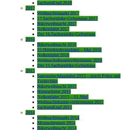
SachsenKrad 2018
2017
Weihnachtsmarkt 2017
17.Sachsenbike-Geburtstag 2017
Bikerweihnacht 2017
Nelkenfahrt 2017
Der 16.Sachsenbike-Geburtstag
2016
Bikerweihnacht 2016
15.Heimkinderausfahrt – Mai 2016
Nelkenfahrt 2016
Weihnachstbaumverbrennung 2016
Der 15.Sachsenbike-Geburtstag
2015
Saisonabschlussfahrt 2015 – durch Polen und
Tschechien
Bikerweihnacht 2015
Himmelfahrt 2015
Nelkenfahrt 2015 – 01.Mai!
Weihnachtsbaum-verbrennung 2015
SachsenKrad 2015
2014
Weihnachtsmarkt 2014
Moppedrennen 2014
Bikerweihnacht 2014