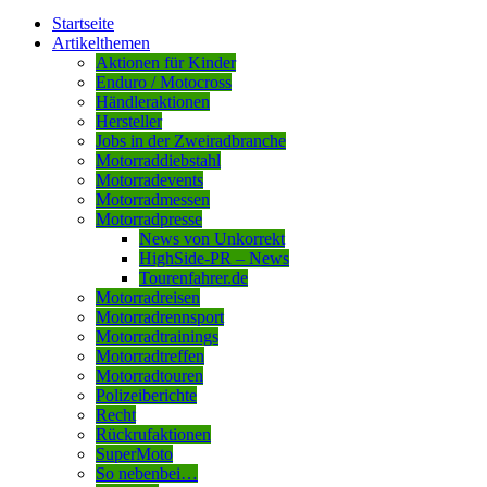
Startseite
Artikelthemen
Aktionen für Kinder
Enduro / Motocross
Händleraktionen
Hersteller
Jobs in der Zweiradbranche
Motorraddiebstahl
Motorradevents
Motorradmessen
Motorradpresse
News von Unkorrekt
HighSide-PR – News
Tourenfahrer.de
Motorradreisen
Motorradrennsport
Motorradtrainings
Motorradtreffen
Motorradtouren
Polizeiberichte
Recht
Rückrufaktionen
SuperMoto
So nebenbei…