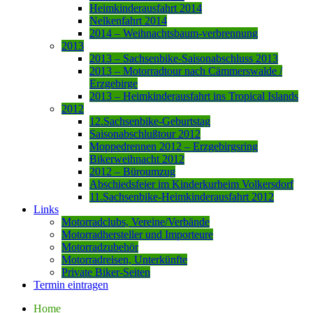
Heimkinderausfahrt 2014
Nelkenfahrt 2014
2014 – Weihnachtsbaum-verbrennung
2013
2013 – Sachsenbike-Saisonabschluss 2013
2013 – Motorradtour nach Cämmerswalde /
Erzgebirge
2013 – Heimkinderausfahrt ins Tropical Islands
2012
12.Sachsenbike-Geburtstag
Saisonabschlußtour 2012
Moppedrennen 2012 – Erzgebirgsring
Bikerweihnacht 2012
2012 – Büroumzug
Abschiedsfeier im Kinderkurheim Volkersdorf
11.Sachsenbike-Heimkinderausfahrt 2012
Links
Motorradclubs, Vereine/Verbände
Motorradhersteller und Importeure
Motorradzubehör
Motorradreisen, Unterkünfte
Private Biker-Seiten
Termin eintragen
Home