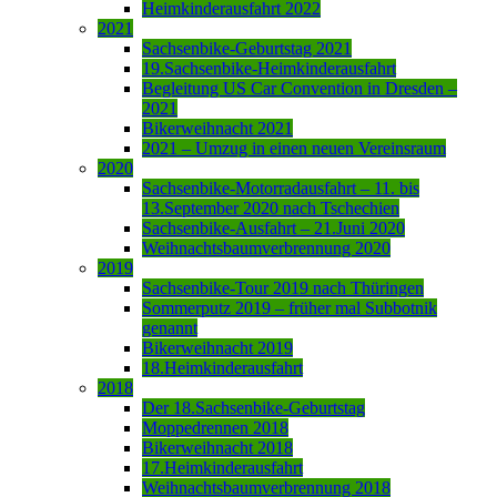
Heimkinderausfahrt 2022
2021
Sachsenbike-Geburtstag 2021
19.Sachsenbike-Heimkinderausfahrt
Begleitung US Car Convention in Dresden –
2021
Bikerweihnacht 2021
2021 – Umzug in einen neuen Vereinsraum
2020
Sachsenbike-Motorradausfahrt – 11. bis
13.September 2020 nach Tschechien
Sachsenbike-Ausfahrt – 21.Juni 2020
Weihnachtsbaumverbrennung 2020
2019
Sachsenbike-Tour 2019 nach Thüringen
Sommerputz 2019 – früher mal Subbotnik
genannt
Bikerweihnacht 2019
18.Heimkinderausfahrt
2018
Der 18.Sachsenbike-Geburtstag
Moppedrennen 2018
Bikerweihnacht 2018
17.Heimkinderausfahrt
Weihnachtsbaumverbrennung 2018