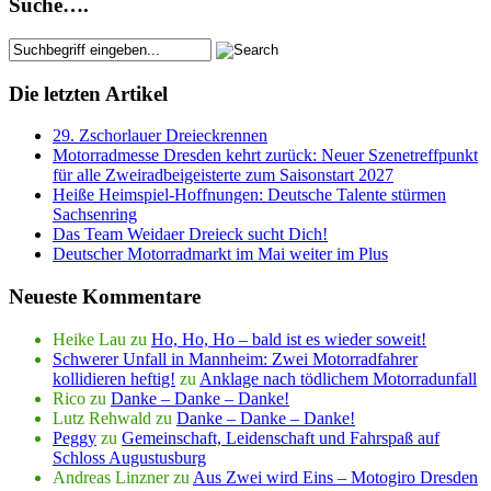
Suche….
Die letzten Artikel
29. Zschorlauer Dreieckrennen
Motorradmesse Dresden kehrt zurück: Neuer Szenetreffpunkt
für alle Zweiradbeigeisterte zum Saisonstart 2027
Heiße Heimspiel-Hoffnungen: Deutsche Talente stürmen
Sachsenring
Das Team Weidaer Dreieck sucht Dich!
Deutscher Motorradmarkt im Mai weiter im Plus
Neueste Kommentare
Heike Lau
zu
Ho, Ho, Ho – bald ist es wieder soweit!
Schwerer Unfall in Mannheim: Zwei Motorradfahrer
kollidieren heftig!
zu
Anklage nach tödlichem Motorradunfall
Rico
zu
Danke – Danke – Danke!
Lutz Rehwald
zu
Danke – Danke – Danke!
Peggy
zu
Gemeinschaft, Leidenschaft und Fahrspaß auf
Schloss Augustusburg
Andreas Linzner
zu
Aus Zwei wird Eins – Motogiro Dresden