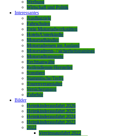
Werbung
Wirtschaft und Politik
Interessantes
Ausflugziele
Fahrschulen
Freie Motorradwerkstätten
Hotels/Unterkünfte
Motorradhändler
Motorradreisen ins Ausland
Motorradrenn- / sicherheitstrainings
Motorradtransporte
Rechtsanwälte
Reifendienste/Hersteller
Sonstiges
Stammtische/Treffs
Tourenveranstalter
Versicherungen
Zubehör
Bilder
Heimkinderausfahrt 2026
Heimkinderausfahrt 2025
Heimkinderausfahrt 2024
Heimkinderausfahrt 2023
2022
Vereinssausfahrt 2022