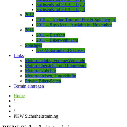
SachsenKrad 2013 – Tag 2
SachsenKrad 2013 – Tag 3
2012
2012 – 1.kleine Tour mit Fire & Spielberg jr.
2011 – Roys letzte Ausfahrt im November
2011
2011 – Eierfahrt
2011 – Bikerweihnacht
Sonstiges
Das Motorradland Sachsen
Links
Motorradclubs, Vereine/Verbände
Motorradhersteller und Importeure
Motorradzubehör
Motorradreisen, Unterkünfte
Private Biker-Seiten
Termin eintragen
Home
/
/
PKW Sicherheitstraining