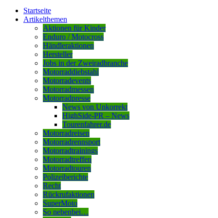
Startseite
Artikelthemen
Aktionen für Kinder
Enduro / Motocross
Händleraktionen
Hersteller
Jobs in der Zweiradbranche
Motorraddiebstahl
Motorradevents
Motorradmessen
Motorradpresse
News von Unkorrekt
HighSide-PR – News
Tourenfahrer.de
Motorradreisen
Motorradrennsport
Motorradtrainings
Motorradtreffen
Motorradtouren
Polizeiberichte
Recht
Rückrufaktionen
SuperMoto
So nebenbei…