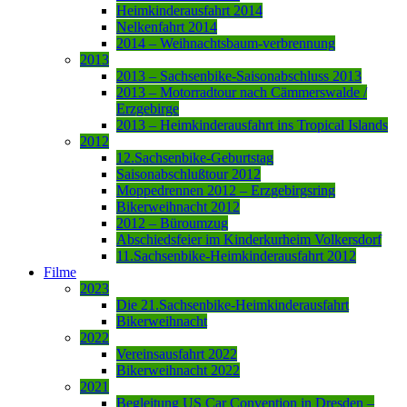
Heimkinderausfahrt 2014
Nelkenfahrt 2014
2014 – Weihnachtsbaum-verbrennung
2013
2013 – Sachsenbike-Saisonabschluss 2013
2013 – Motorradtour nach Cämmerswalde /
Erzgebirge
2013 – Heimkinderausfahrt ins Tropical Islands
2012
12.Sachsenbike-Geburtstag
Saisonabschlußtour 2012
Moppedrennen 2012 – Erzgebirgsring
Bikerweihnacht 2012
2012 – Büroumzug
Abschiedsfeier im Kinderkurheim Volkersdorf
11.Sachsenbike-Heimkinderausfahrt 2012
Filme
2023
Die 21.Sachsenbike-Heimkinderausfahrt
Bikerweihnacht
2022
Vereinsausfahrt 2022
Bikerweihnacht 2022
2021
Begleitung US Car Convention in Dresden –