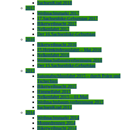
SachsenKrad 2018
2017
Weihnachtsmarkt 2017
17.Sachsenbike-Geburtstag 2017
Bikerweihnacht 2017
Nelkenfahrt 2017
Der 16.Sachsenbike-Geburtstag
2016
Bikerweihnacht 2016
15.Heimkinderausfahrt – Mai 2016
Nelkenfahrt 2016
Weihnachstbaumverbrennung 2016
Der 15.Sachsenbike-Geburtstag
2015
Saisonabschlussfahrt 2015 – durch Polen und
Tschechien
Bikerweihnacht 2015
Himmelfahrt 2015
Nelkenfahrt 2015 – 01.Mai!
Weihnachtsbaum-verbrennung 2015
SachsenKrad 2015
2014
Weihnachtsmarkt 2014
Moppedrennen 2014
Bikerweihnacht 2014