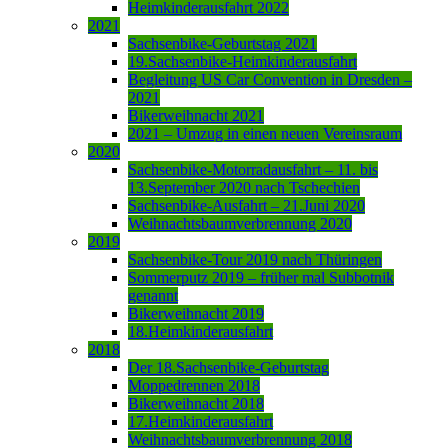
Heimkinderausfahrt 2022
2021
Sachsenbike-Geburtstag 2021
19.Sachsenbike-Heimkinderausfahrt
Begleitung US Car Convention in Dresden –
2021
Bikerweihnacht 2021
2021 – Umzug in einen neuen Vereinsraum
2020
Sachsenbike-Motorradausfahrt – 11. bis
13.September 2020 nach Tschechien
Sachsenbike-Ausfahrt – 21.Juni 2020
Weihnachtsbaumverbrennung 2020
2019
Sachsenbike-Tour 2019 nach Thüringen
Sommerputz 2019 – früher mal Subbotnik
genannt
Bikerweihnacht 2019
18.Heimkinderausfahrt
2018
Der 18.Sachsenbike-Geburtstag
Moppedrennen 2018
Bikerweihnacht 2018
17.Heimkinderausfahrt
Weihnachtsbaumverbrennung 2018