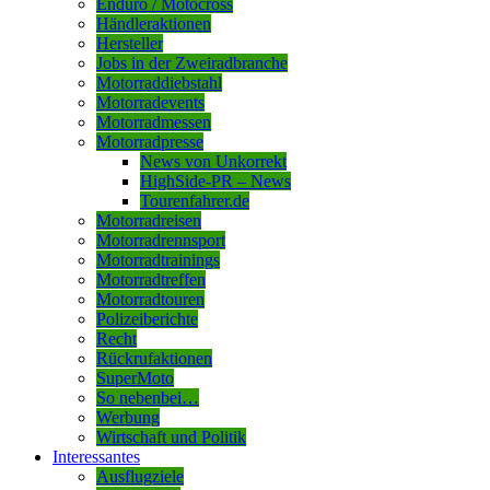
Enduro / Motocross
Händleraktionen
Hersteller
Jobs in der Zweiradbranche
Motorraddiebstahl
Motorradevents
Motorradmessen
Motorradpresse
News von Unkorrekt
HighSide-PR – News
Tourenfahrer.de
Motorradreisen
Motorradrennsport
Motorradtrainings
Motorradtreffen
Motorradtouren
Polizeiberichte
Recht
Rückrufaktionen
SuperMoto
So nebenbei…
Werbung
Wirtschaft und Politik
Interessantes
Ausflugziele