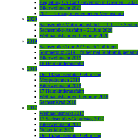
Begleitung US Car Convention in Dresden – 2021
Bikerweihnacht 2021
2021 – Umzug in einen neuen Vereinsraum
2020
Sachsenbike-Motorradausfahrt – 11. bis 13.Septe
Sachsenbike-Ausfahrt – 21.Juni 2020
Weihnachtsbaumverbrennung 2020
2019
Sachsenbike-Tour 2019 nach Thüringen
Sommerputz 2019 – früher mal Subbotnik genannt
Bikerweihnacht 2019
18.Heimkinderausfahrt
2018
Der 18.Sachsenbike-Geburtstag
Moppedrennen 2018
Bikerweihnacht 2018
17.Heimkinderausfahrt
Weihnachtsbaumverbrennung 2018
SachsenKrad 2018
2017
Weihnachtsmarkt 2017
17.Sachsenbike-Geburtstag 2017
Bikerweihnacht 2017
Nelkenfahrt 2017
Der 16.Sachsenbike-Geburtstag