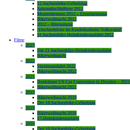
12.Sachsenbike-Geburtstag
Saisonabschlußtour 2012
Moppedrennen 2012 – Erzgebirgsring
Bikerweihnacht 2012
2012 – Büroumzug
Abschiedsfeier im Kinderkurheim Volkersdorf
11.Sachsenbike-Heimkinderausfahrt 2012
Filme
2023
Die 21.Sachsenbike-Heimkinderausfahrt
Bikerweihnacht
2022
Vereinsausfahrt 2022
Bikerweihnacht 2022
2021
Begleitung US Car Convention in Dresden – 2021
Bikerweihnacht 2021
2019
Bikerweihnacht 2019
Der 18.Sachsenbike-Geburtstag
2018
Bikerweihnacht 2018
17.Heimkinderausfahrt
2016
Der 16.Sachsenbike-Geburtstag