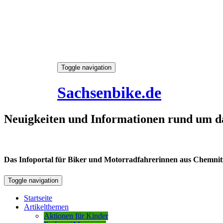
Skip
Toggle navigation
to
6. August 2026
content
Sachsenbike.de
Neuigkeiten und Informationen rund um d
Das Infoportal für Biker und Motorradfahrerinnen aus Chemnitz /
Toggle navigation
Startseite
Artikelthemen
Aktionen für Kinder