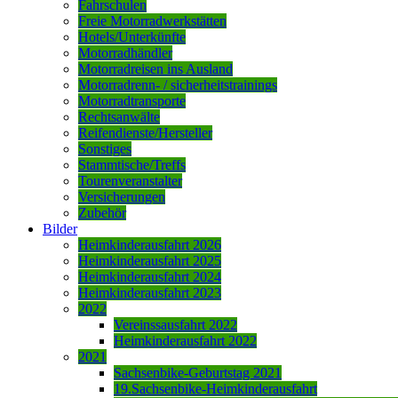
Fahrschulen
Freie Motorradwerkstätten
Hotels/Unterkünfte
Motorradhändler
Motorradreisen ins Ausland
Motorradrenn- / sicherheitstrainings
Motorradtransporte
Rechtsanwälte
Reifendienste/Hersteller
Sonstiges
Stammtische/Treffs
Tourenveranstalter
Versicherungen
Zubehör
Bilder
Heimkinderausfahrt 2026
Heimkinderausfahrt 2025
Heimkinderausfahrt 2024
Heimkinderausfahrt 2023
2022
Vereinssausfahrt 2022
Heimkinderausfahrt 2022
2021
Sachsenbike-Geburtstag 2021
19.Sachsenbike-Heimkinderausfahrt