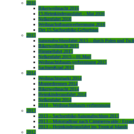
2016
Bikerweihnacht 2016
15.Heimkinderausfahrt – Mai 2016
Nelkenfahrt 2016
Weihnachstbaumverbrennung 2016
Der 15.Sachsenbike-Geburtstag
2015
Saisonabschlussfahrt 2015 – durch Polen und Tsc
Bikerweihnacht 2015
Himmelfahrt 2015
Nelkenfahrt 2015 – 01.Mai!
Weihnachtsbaum-verbrennung 2015
SachsenKrad 2015
2014
Weihnachtsmarkt 2014
Moppedrennen 2014
Bikerweihnacht 2014
Heimkinderausfahrt 2014
Nelkenfahrt 2014
2014 – Weihnachtsbaum-verbrennung
2013
2013 – Sachsenbike-Saisonabschluss 2013
2013 – Motorradtour nach Cämmerswalde / Erzge
2013 – Heimkinderausfahrt ins Tropical Islands
2012