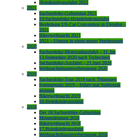
Heimkinderausfahrt 2022
2021
Sachsenbike-Geburtstag 2021
19.Sachsenbike-Heimkinderausfahrt
Begleitung US Car Convention in Dresden –
2021
Bikerweihnacht 2021
2021 – Umzug in einen neuen Vereinsraum
2020
Sachsenbike-Motorradausfahrt – 11. bis
13.September 2020 nach Tschechien
Sachsenbike-Ausfahrt – 21.Juni 2020
Weihnachtsbaumverbrennung 2020
2019
Sachsenbike-Tour 2019 nach Thüringen
Sommerputz 2019 – früher mal Subbotnik
genannt
Bikerweihnacht 2019
18.Heimkinderausfahrt
2018
Der 18.Sachsenbike-Geburtstag
Moppedrennen 2018
Bikerweihnacht 2018
17.Heimkinderausfahrt
Weihnachtsbaumverbrennung 2018