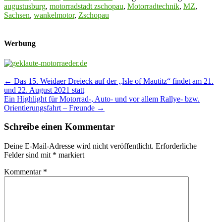
augustusburg
,
motorradstadt zschopau
,
Motorradtechnik
,
MZ
,
Sachsen
,
wankelmotor
,
Zschopau
Werbung
Post
←
Das 15. Weidaer Dreieck auf der „Isle of Mautitz“ findet am 21.
und 22. August 2021 statt
navigation
Ein Highlight für Motorrad-, Auto- und vor allem Rallye- bzw.
Orientierungsfahrt – Freunde
→
Schreibe einen Kommentar
Deine E-Mail-Adresse wird nicht veröffentlicht.
Erforderliche
Felder sind mit
*
markiert
Kommentar
*