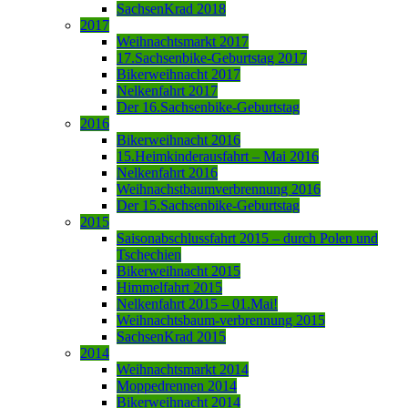
SachsenKrad 2018
2017
Weihnachtsmarkt 2017
17.Sachsenbike-Geburtstag 2017
Bikerweihnacht 2017
Nelkenfahrt 2017
Der 16.Sachsenbike-Geburtstag
2016
Bikerweihnacht 2016
15.Heimkinderausfahrt – Mai 2016
Nelkenfahrt 2016
Weihnachstbaumverbrennung 2016
Der 15.Sachsenbike-Geburtstag
2015
Saisonabschlussfahrt 2015 – durch Polen und
Tschechien
Bikerweihnacht 2015
Himmelfahrt 2015
Nelkenfahrt 2015 – 01.Mai!
Weihnachtsbaum-verbrennung 2015
SachsenKrad 2015
2014
Weihnachtsmarkt 2014
Moppedrennen 2014
Bikerweihnacht 2014