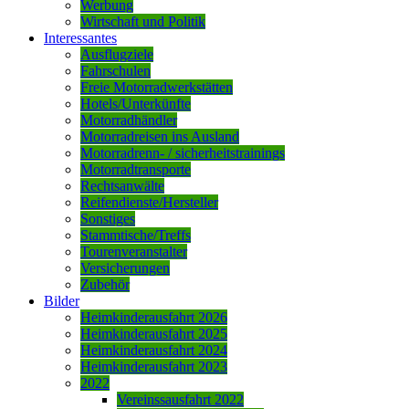
Werbung
Wirtschaft und Politik
Interessantes
Ausflugziele
Fahrschulen
Freie Motorradwerkstätten
Hotels/Unterkünfte
Motorradhändler
Motorradreisen ins Ausland
Motorradrenn- / sicherheitstrainings
Motorradtransporte
Rechtsanwälte
Reifendienste/Hersteller
Sonstiges
Stammtische/Treffs
Tourenveranstalter
Versicherungen
Zubehör
Bilder
Heimkinderausfahrt 2026
Heimkinderausfahrt 2025
Heimkinderausfahrt 2024
Heimkinderausfahrt 2023
2022
Vereinssausfahrt 2022