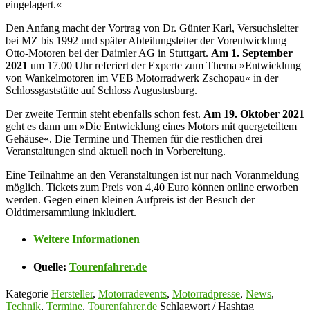
eingelagert.«
Den Anfang macht der Vortrag von Dr. Günter Karl, Versuchsleiter
bei MZ bis 1992 und später Abteilungsleiter der Vorentwicklung
Otto-Motoren bei der Daimler AG in Stuttgart.
Am 1. September
2021
um 17.00 Uhr referiert der Experte zum Thema »Entwicklung
von Wankelmotoren im VEB Motorradwerk Zschopau« in der
Schlossgaststätte auf Schloss Augustusburg.
Der zweite Termin steht ebenfalls schon fest.
Am 19. Oktober 2021
geht es dann um »Die Entwicklung eines Motors mit quergeteiltem
Gehäuse«. Die Termine und Themen für die restlichen drei
Veranstaltungen sind aktuell noch in Vorbereitung.
Eine Teilnahme an den Veranstaltungen ist nur nach Voranmeldung
möglich. Tickets zum Preis von 4,40 Euro können online erworben
werden. Gegen einen kleinen Aufpreis ist der Besuch der
Oldtimersammlung inkludiert.
Weitere Informationen
Quelle:
Tourenfahrer.de
Kategorie
Hersteller
,
Motorradevents
,
Motorradpresse
,
News
,
Technik
,
Termine
,
Tourenfahrer.de
Schlagwort / Hashtag