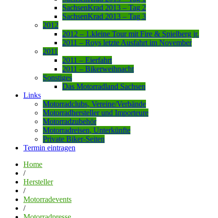
SachsenKrad 2013 – Tag 2
SachsenKrad 2013 – Tag 3
2012
2012 – 1.kleine Tour mit Fire & Spielberg jr.
2011 – Roys letzte Ausfahrt im November
2011
2011 – Eierfahrt
2011 – Bikerweihnacht
Sonstiges
Das Motorradland Sachsen
Links
Motorradclubs, Vereine/Verbände
Motorradhersteller und Importeure
Motorradzubehör
Motorradreisen, Unterkünfte
Private Biker-Seiten
Termin eintragen
Home
/
Hersteller
/
Motorradevents
/
Motorradpresse