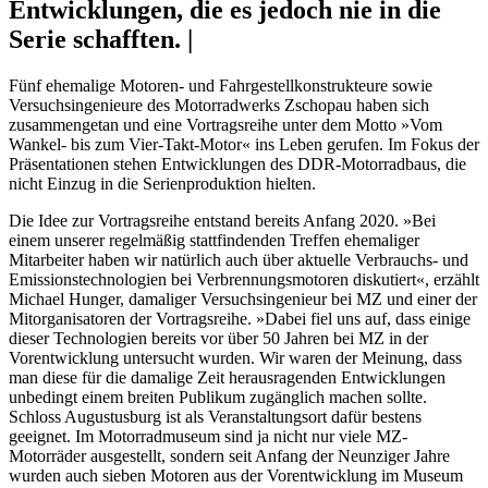
Entwicklungen, die es jedoch nie in die
Serie schafften. |
Fünf ehemalige Motoren- und Fahrgestellkonstrukteure sowie
Versuchsingenieure des Motorradwerks Zschopau haben sich
zusammengetan und eine Vortragsreihe unter dem Motto »Vom
Wankel- bis zum Vier-Takt-Motor« ins Leben gerufen. Im Fokus der
Präsentationen stehen Entwicklungen des DDR-Motorradbaus, die
nicht Einzug in die Serienproduktion hielten.
Die Idee zur Vortragsreihe entstand bereits Anfang 2020. »Bei
einem unserer regelmäßig stattfindenden Treffen ehemaliger
Mitarbeiter haben wir natürlich auch über aktuelle Verbrauchs- und
Emissionstechnologien bei Verbrennungsmotoren diskutiert«, erzählt
Michael Hunger, damaliger Versuchsingenieur bei MZ und einer der
Mitorganisatoren der Vortragsreihe. »Dabei fiel uns auf, dass einige
dieser Technologien bereits vor über 50 Jahren bei MZ in der
Vorentwicklung untersucht wurden. Wir waren der Meinung, dass
man diese für die damalige Zeit herausragenden Entwicklungen
unbedingt einem breiten Publikum zugänglich machen sollte.
Schloss Augustusburg ist als Veranstaltungsort dafür bestens
geeignet. Im Motorradmuseum sind ja nicht nur viele MZ-
Motorräder ausgestellt, sondern seit Anfang der Neunziger Jahre
wurden auch sieben Motoren aus der Vorentwicklung im Museum