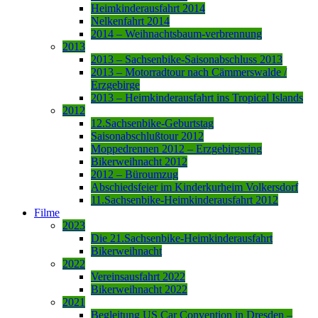
Heimkinderausfahrt 2014
Nelkenfahrt 2014
2014 – Weihnachtsbaum-verbrennung
2013
2013 – Sachsenbike-Saisonabschluss 2013
2013 – Motorradtour nach Cämmerswalde /
Erzgebirge
2013 – Heimkinderausfahrt ins Tropical Islands
2012
12.Sachsenbike-Geburtstag
Saisonabschlußtour 2012
Moppedrennen 2012 – Erzgebirgsring
Bikerweihnacht 2012
2012 – Büroumzug
Abschiedsfeier im Kinderkurheim Volkersdorf
11.Sachsenbike-Heimkinderausfahrt 2012
Filme
2023
Die 21.Sachsenbike-Heimkinderausfahrt
Bikerweihnacht
2022
Vereinsausfahrt 2022
Bikerweihnacht 2022
2021
Begleitung US Car Convention in Dresden –