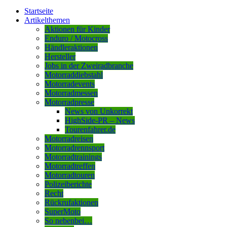
Startseite
Artikelthemen
Aktionen für Kinder
Enduro / Motocross
Händleraktionen
Hersteller
Jobs in der Zweiradbranche
Motorraddiebstahl
Motorradevents
Motorradmessen
Motorradpresse
News von Unkorrekt
HighSide-PR – News
Tourenfahrer.de
Motorradreisen
Motorradrennsport
Motorradtrainings
Motorradtreffen
Motorradtouren
Polizeiberichte
Recht
Rückrufaktionen
SuperMoto
So nebenbei…