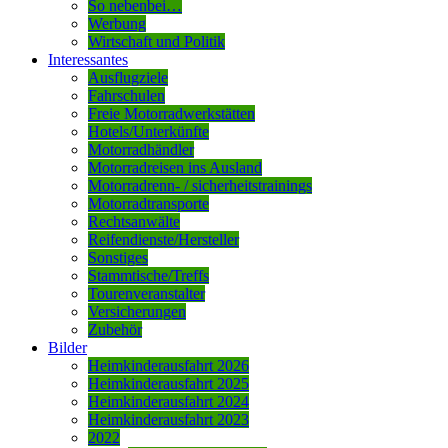
So nebenbei…
Werbung
Wirtschaft und Politik
Interessantes
Ausflugziele
Fahrschulen
Freie Motorradwerkstätten
Hotels/Unterkünfte
Motorradhändler
Motorradreisen ins Ausland
Motorradrenn- / sicherheitstrainings
Motorradtransporte
Rechtsanwälte
Reifendienste/Hersteller
Sonstiges
Stammtische/Treffs
Tourenveranstalter
Versicherungen
Zubehör
Bilder
Heimkinderausfahrt 2026
Heimkinderausfahrt 2025
Heimkinderausfahrt 2024
Heimkinderausfahrt 2023
2022