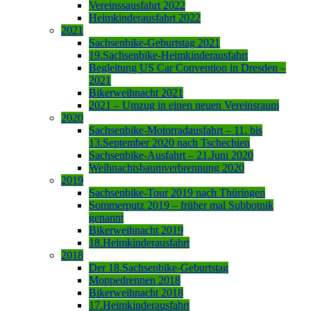
Vereinssausfahrt 2022
Heimkinderausfahrt 2022
2021
Sachsenbike-Geburtstag 2021
19.Sachsenbike-Heimkinderausfahrt
Begleitung US Car Convention in Dresden –
2021
Bikerweihnacht 2021
2021 – Umzug in einen neuen Vereinsraum
2020
Sachsenbike-Motorradausfahrt – 11. bis
13.September 2020 nach Tschechien
Sachsenbike-Ausfahrt – 21.Juni 2020
Weihnachtsbaumverbrennung 2020
2019
Sachsenbike-Tour 2019 nach Thüringen
Sommerputz 2019 – früher mal Subbotnik
genannt
Bikerweihnacht 2019
18.Heimkinderausfahrt
2018
Der 18.Sachsenbike-Geburtstag
Moppedrennen 2018
Bikerweihnacht 2018
17.Heimkinderausfahrt