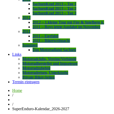
SachsenKrad 2013 – Tag 1
SachsenKrad 2013 – Tag 2
SachsenKrad 2013 – Tag 3
2012
2012 – 1.kleine Tour mit Fire & Spielberg jr.
2011 – Roys letzte Ausfahrt im November
2011
2011 – Eierfahrt
2011 – Bikerweihnacht
Sonstiges
Das Motorradland Sachsen
Links
Motorradclubs, Vereine/Verbände
Motorradhersteller und Importeure
Motorradzubehör
Motorradreisen, Unterkünfte
Private Biker-Seiten
Termin eintragen
Home
/
/
SuperEnduro-Kalendar_2026-2027