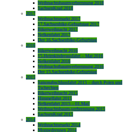
Weihnachtsbaumverbrennung 2018
SachsenKrad 2018
2017
Weihnachtsmarkt 2017
17.Sachsenbike-Geburtstag 2017
Bikerweihnacht 2017
Nelkenfahrt 2017
Der 16.Sachsenbike-Geburtstag
2016
Bikerweihnacht 2016
15.Heimkinderausfahrt – Mai 2016
Nelkenfahrt 2016
Weihnachstbaumverbrennung 2016
Der 15.Sachsenbike-Geburtstag
2015
Saisonabschlussfahrt 2015 – durch Polen und
Tschechien
Bikerweihnacht 2015
Himmelfahrt 2015
Nelkenfahrt 2015 – 01.Mai!
Weihnachtsbaum-verbrennung 2015
SachsenKrad 2015
2014
Weihnachtsmarkt 2014
Moppedrennen 2014