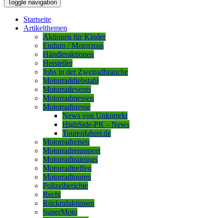
Toggle navigation
Startseite
Artikelthemen
Aktionen für Kinder
Enduro / Motocross
Händleraktionen
Hersteller
Jobs in der Zweiradbranche
Motorraddiebstahl
Motorradevents
Motorradmessen
Motorradpresse
News von Unkorrekt
HighSide-PR – News
Tourenfahrer.de
Motorradreisen
Motorradrennsport
Motorradtrainings
Motorradtreffen
Motorradtouren
Polizeiberichte
Recht
Rückrufaktionen
SuperMoto