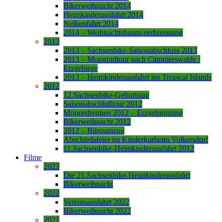
Bikerweihnacht 2014
Heimkinderausfahrt 2014
Nelkenfahrt 2014
2014 – Weihnachtsbaum-verbrennung
2013
2013 – Sachsenbike-Saisonabschluss 2013
2013 – Motorradtour nach Cämmerswalde /
Erzgebirge
2013 – Heimkinderausfahrt ins Tropical Islands
2012
12.Sachsenbike-Geburtstag
Saisonabschlußtour 2012
Moppedrennen 2012 – Erzgebirgsring
Bikerweihnacht 2012
2012 – Büroumzug
Abschiedsfeier im Kinderkurheim Volkersdorf
11.Sachsenbike-Heimkinderausfahrt 2012
Filme
2023
Die 21.Sachsenbike-Heimkinderausfahrt
Bikerweihnacht
2022
Vereinsausfahrt 2022
Bikerweihnacht 2022
2021