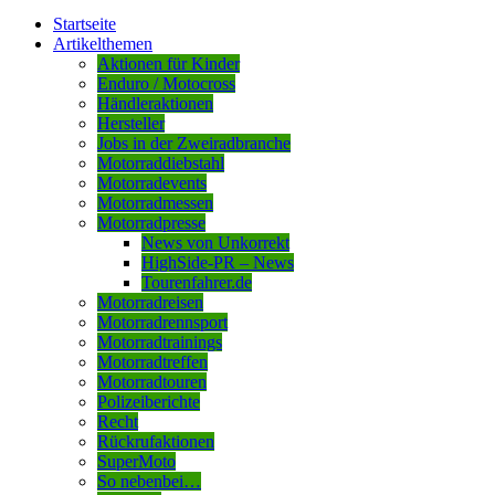
Startseite
Artikelthemen
Aktionen für Kinder
Enduro / Motocross
Händleraktionen
Hersteller
Jobs in der Zweiradbranche
Motorraddiebstahl
Motorradevents
Motorradmessen
Motorradpresse
News von Unkorrekt
HighSide-PR – News
Tourenfahrer.de
Motorradreisen
Motorradrennsport
Motorradtrainings
Motorradtreffen
Motorradtouren
Polizeiberichte
Recht
Rückrufaktionen
SuperMoto
So nebenbei…