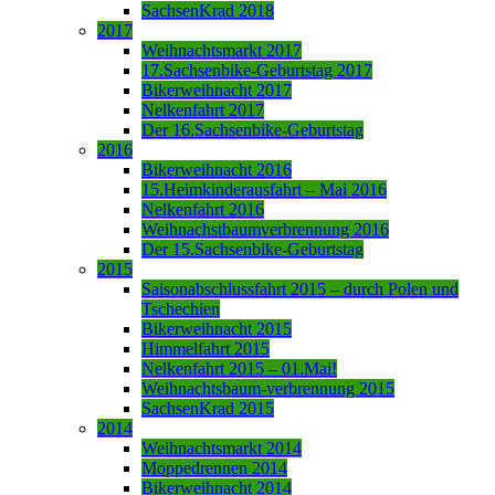
SachsenKrad 2018
2017
Weihnachtsmarkt 2017
17.Sachsenbike-Geburtstag 2017
Bikerweihnacht 2017
Nelkenfahrt 2017
Der 16.Sachsenbike-Geburtstag
2016
Bikerweihnacht 2016
15.Heimkinderausfahrt – Mai 2016
Nelkenfahrt 2016
Weihnachstbaumverbrennung 2016
Der 15.Sachsenbike-Geburtstag
2015
Saisonabschlussfahrt 2015 – durch Polen und
Tschechien
Bikerweihnacht 2015
Himmelfahrt 2015
Nelkenfahrt 2015 – 01.Mai!
Weihnachtsbaum-verbrennung 2015
SachsenKrad 2015
2014
Weihnachtsmarkt 2014
Moppedrennen 2014
Bikerweihnacht 2014