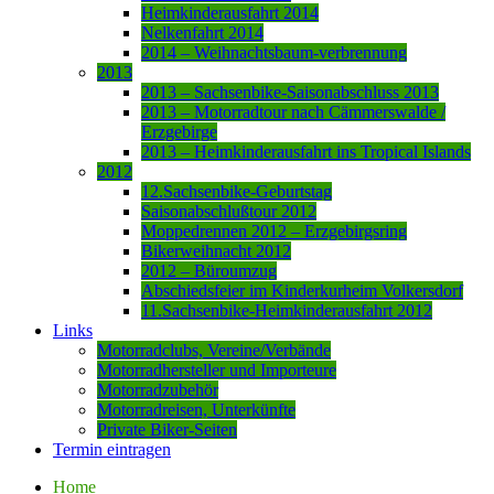
Heimkinderausfahrt 2014
Nelkenfahrt 2014
2014 – Weihnachtsbaum-verbrennung
2013
2013 – Sachsenbike-Saisonabschluss 2013
2013 – Motorradtour nach Cämmerswalde /
Erzgebirge
2013 – Heimkinderausfahrt ins Tropical Islands
2012
12.Sachsenbike-Geburtstag
Saisonabschlußtour 2012
Moppedrennen 2012 – Erzgebirgsring
Bikerweihnacht 2012
2012 – Büroumzug
Abschiedsfeier im Kinderkurheim Volkersdorf
11.Sachsenbike-Heimkinderausfahrt 2012
Links
Motorradclubs, Vereine/Verbände
Motorradhersteller und Importeure
Motorradzubehör
Motorradreisen, Unterkünfte
Private Biker-Seiten
Termin eintragen
Home