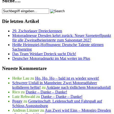
Suche….
Die letzten Artikel
29. Zschorlauer Dreieckrennen
Motorradmesse Dresden kehrt zurück: Neuer Szenetreffpunkt
für alle Zweiradbeigeisterte zum Saisonstart 2027
Heiße Heimspiel-Hoffnungen: Deutsche Talente stürmen
Sachsenring
Das Team Weidaer Dreieck sucht Dich!
Deutscher Motorradmarkt im Mai weiter im Plus
Neueste Kommentare
Heike Lau
zu
Ho, Ho, Ho – bald ist es wieder soweit!
Schwerer Unfall in Mannheim: Zwei Motorradfahrer
kollidieren heftig!
zu
Anklage nach tödlichem Motorradunfall
Rico
zu
Danke – Danke – Danke!
Lutz Rehwald
zu
Danke – Danke – Danke!
Peggy
zu
Gemeinschaft, Leidenschaft und Fahrspaß auf
Schloss Augustusburg
Andreas Linzner
zu
Aus Zwei wird Eins – Motogiro Dresden