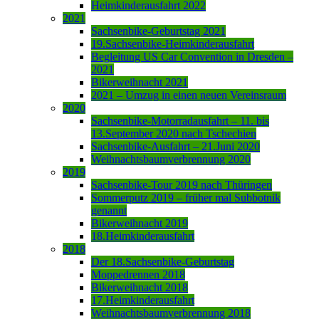
Heimkinderausfahrt 2022
2021
Sachsenbike-Geburtstag 2021
19.Sachsenbike-Heimkinderausfahrt
Begleitung US Car Convention in Dresden –
2021
Bikerweihnacht 2021
2021 – Umzug in einen neuen Vereinsraum
2020
Sachsenbike-Motorradausfahrt – 11. bis
13.September 2020 nach Tschechien
Sachsenbike-Ausfahrt – 21.Juni 2020
Weihnachtsbaumverbrennung 2020
2019
Sachsenbike-Tour 2019 nach Thüringen
Sommerputz 2019 – früher mal Subbotnik
genannt
Bikerweihnacht 2019
18.Heimkinderausfahrt
2018
Der 18.Sachsenbike-Geburtstag
Moppedrennen 2018
Bikerweihnacht 2018
17.Heimkinderausfahrt
Weihnachtsbaumverbrennung 2018