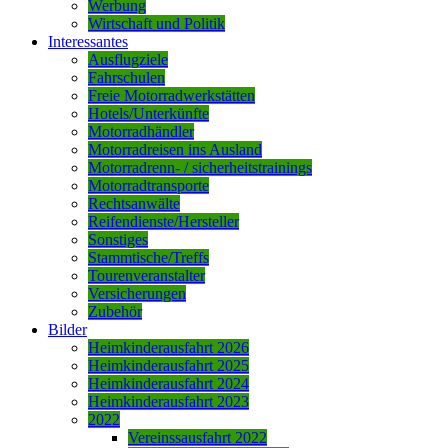
Werbung
Wirtschaft und Politik
Interessantes
Ausflugziele
Fahrschulen
Freie Motorradwerkstätten
Hotels/Unterkünfte
Motorradhändler
Motorradreisen ins Ausland
Motorradrenn- / sicherheitstrainings
Motorradtransporte
Rechtsanwälte
Reifendienste/Hersteller
Sonstiges
Stammtische/Treffs
Tourenveranstalter
Versicherungen
Zubehör
Bilder
Heimkinderausfahrt 2026
Heimkinderausfahrt 2025
Heimkinderausfahrt 2024
Heimkinderausfahrt 2023
2022
Vereinssausfahrt 2022