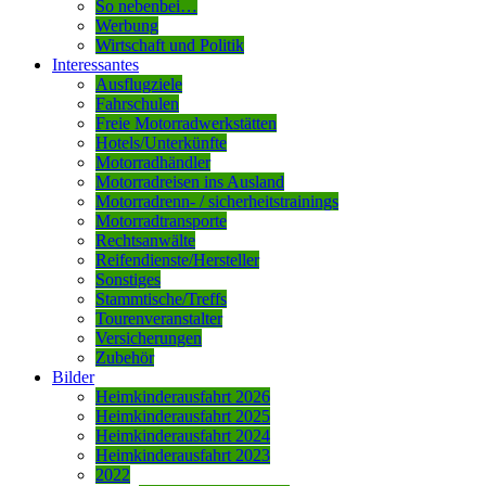
So nebenbei…
Werbung
Wirtschaft und Politik
Interessantes
Ausflugziele
Fahrschulen
Freie Motorradwerkstätten
Hotels/Unterkünfte
Motorradhändler
Motorradreisen ins Ausland
Motorradrenn- / sicherheitstrainings
Motorradtransporte
Rechtsanwälte
Reifendienste/Hersteller
Sonstiges
Stammtische/Treffs
Tourenveranstalter
Versicherungen
Zubehör
Bilder
Heimkinderausfahrt 2026
Heimkinderausfahrt 2025
Heimkinderausfahrt 2024
Heimkinderausfahrt 2023
2022