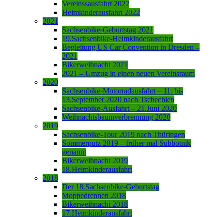
Vereinssausfahrt 2022
Heimkinderausfahrt 2022
2021
Sachsenbike-Geburtstag 2021
19.Sachsenbike-Heimkinderausfahrt
Begleitung US Car Convention in Dresden –
2021
Bikerweihnacht 2021
2021 – Umzug in einen neuen Vereinsraum
2020
Sachsenbike-Motorradausfahrt – 11. bis
13.September 2020 nach Tschechien
Sachsenbike-Ausfahrt – 21.Juni 2020
Weihnachtsbaumverbrennung 2020
2019
Sachsenbike-Tour 2019 nach Thüringen
Sommerputz 2019 – früher mal Subbotnik
genannt
Bikerweihnacht 2019
18.Heimkinderausfahrt
2018
Der 18.Sachsenbike-Geburtstag
Moppedrennen 2018
Bikerweihnacht 2018
17.Heimkinderausfahrt