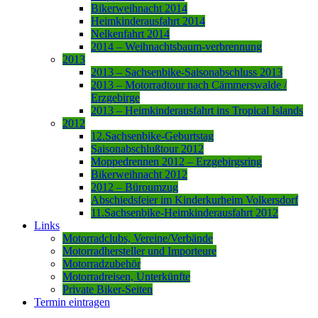
Bikerweihnacht 2014
Heimkinderausfahrt 2014
Nelkenfahrt 2014
2014 – Weihnachtsbaum-verbrennung
2013
2013 – Sachsenbike-Saisonabschluss 2013
2013 – Motorradtour nach Cämmerswalde /
Erzgebirge
2013 – Heimkinderausfahrt ins Tropical Islands
2012
12.Sachsenbike-Geburtstag
Saisonabschlußtour 2012
Moppedrennen 2012 – Erzgebirgsring
Bikerweihnacht 2012
2012 – Büroumzug
Abschiedsfeier im Kinderkurheim Volkersdorf
11.Sachsenbike-Heimkinderausfahrt 2012
Links
Motorradclubs, Vereine/Verbände
Motorradhersteller und Importeure
Motorradzubehör
Motorradreisen, Unterkünfte
Private Biker-Seiten
Termin eintragen