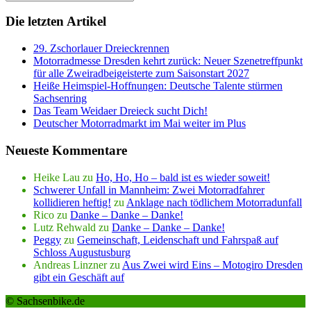
Die letzten Artikel
29. Zschorlauer Dreieckrennen
Motorradmesse Dresden kehrt zurück: Neuer Szenetreffpunkt
für alle Zweiradbeigeisterte zum Saisonstart 2027
Heiße Heimspiel-Hoffnungen: Deutsche Talente stürmen
Sachsenring
Das Team Weidaer Dreieck sucht Dich!
Deutscher Motorradmarkt im Mai weiter im Plus
Neueste Kommentare
Heike Lau
zu
Ho, Ho, Ho – bald ist es wieder soweit!
Schwerer Unfall in Mannheim: Zwei Motorradfahrer
kollidieren heftig!
zu
Anklage nach tödlichem Motorradunfall
Rico
zu
Danke – Danke – Danke!
Lutz Rehwald
zu
Danke – Danke – Danke!
Peggy
zu
Gemeinschaft, Leidenschaft und Fahrspaß auf
Schloss Augustusburg
Andreas Linzner
zu
Aus Zwei wird Eins – Motogiro Dresden
gibt ein Geschäft auf
© Sachsenbike.de