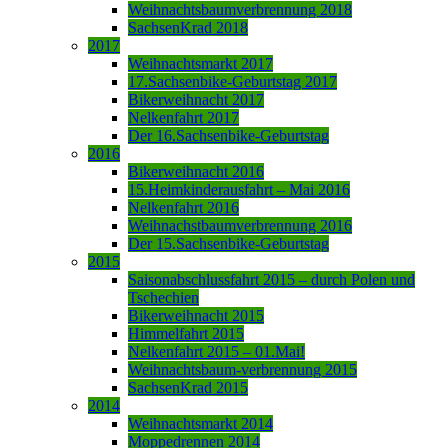
Weihnachtsbaumverbrennung 2018
SachsenKrad 2018
2017
Weihnachtsmarkt 2017
17.Sachsenbike-Geburtstag 2017
Bikerweihnacht 2017
Nelkenfahrt 2017
Der 16.Sachsenbike-Geburtstag
2016
Bikerweihnacht 2016
15.Heimkinderausfahrt – Mai 2016
Nelkenfahrt 2016
Weihnachstbaumverbrennung 2016
Der 15.Sachsenbike-Geburtstag
2015
Saisonabschlussfahrt 2015 – durch Polen und
Tschechien
Bikerweihnacht 2015
Himmelfahrt 2015
Nelkenfahrt 2015 – 01.Mai!
Weihnachtsbaum-verbrennung 2015
SachsenKrad 2015
2014
Weihnachtsmarkt 2014
Moppedrennen 2014