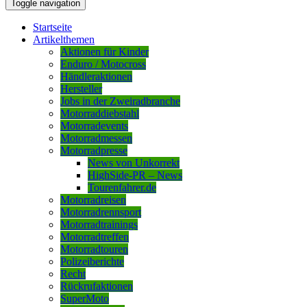
Toggle navigation
Startseite
Artikelthemen
Aktionen für Kinder
Enduro / Motocross
Händleraktionen
Hersteller
Jobs in der Zweiradbranche
Motorraddiebstahl
Motorradevents
Motorradmessen
Motorradpresse
News von Unkorrekt
HighSide-PR – News
Tourenfahrer.de
Motorradreisen
Motorradrennsport
Motorradtrainings
Motorradtreffen
Motorradtouren
Polizeiberichte
Recht
Rückrufaktionen
SuperMoto