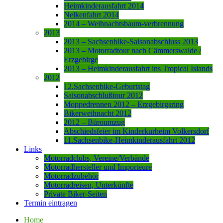
Heimkinderausfahrt 2014
Nelkenfahrt 2014
2014 – Weihnachtsbaum-verbrennung
2013
2013 – Sachsenbike-Saisonabschluss 2013
2013 – Motorradtour nach Cämmerswalde /
Erzgebirge
2013 – Heimkinderausfahrt ins Tropical Islands
2012
12.Sachsenbike-Geburtstag
Saisonabschlußtour 2012
Moppedrennen 2012 – Erzgebirgsring
Bikerweihnacht 2012
2012 – Büroumzug
Abschiedsfeier im Kinderkurheim Volkersdorf
11.Sachsenbike-Heimkinderausfahrt 2012
Links
Motorradclubs, Vereine/Verbände
Motorradhersteller und Importeure
Motorradzubehör
Motorradreisen, Unterkünfte
Private Biker-Seiten
Termin eintragen
Home