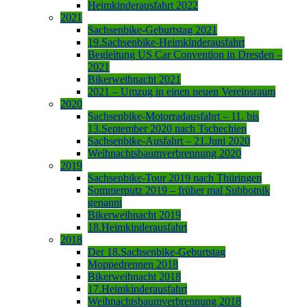
Heimkinderausfahrt 2022
2021
Sachsenbike-Geburtstag 2021
19.Sachsenbike-Heimkinderausfahrt
Begleitung US Car Convention in Dresden –
2021
Bikerweihnacht 2021
2021 – Umzug in einen neuen Vereinsraum
2020
Sachsenbike-Motorradausfahrt – 11. bis
13.September 2020 nach Tschechien
Sachsenbike-Ausfahrt – 21.Juni 2020
Weihnachtsbaumverbrennung 2020
2019
Sachsenbike-Tour 2019 nach Thüringen
Sommerputz 2019 – früher mal Subbotnik
genannt
Bikerweihnacht 2019
18.Heimkinderausfahrt
2018
Der 18.Sachsenbike-Geburtstag
Moppedrennen 2018
Bikerweihnacht 2018
17.Heimkinderausfahrt
Weihnachtsbaumverbrennung 2018