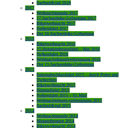
SachsenKrad 2018
2017
Weihnachtsmarkt 2017
17.Sachsenbike-Geburtstag 2017
Bikerweihnacht 2017
Nelkenfahrt 2017
Der 16.Sachsenbike-Geburtstag
2016
Bikerweihnacht 2016
15.Heimkinderausfahrt – Mai 2016
Nelkenfahrt 2016
Weihnachstbaumverbrennung 2016
Der 15.Sachsenbike-Geburtstag
2015
Saisonabschlussfahrt 2015 – durch Polen und
Tschechien
Bikerweihnacht 2015
Himmelfahrt 2015
Nelkenfahrt 2015 – 01.Mai!
Weihnachtsbaum-verbrennung 2015
SachsenKrad 2015
2014
Weihnachtsmarkt 2014
Moppedrennen 2014
Bikerweihnacht 2014