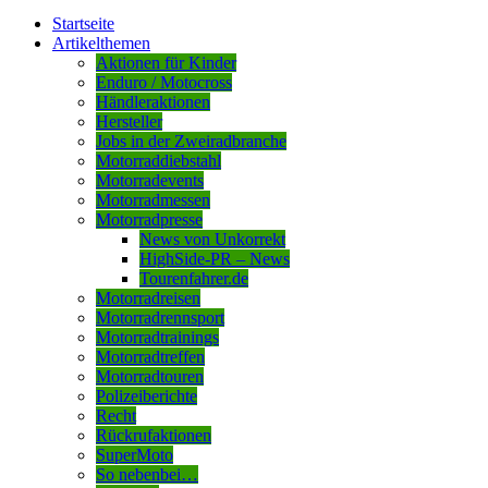
Startseite
Artikelthemen
Aktionen für Kinder
Enduro / Motocross
Händleraktionen
Hersteller
Jobs in der Zweiradbranche
Motorraddiebstahl
Motorradevents
Motorradmessen
Motorradpresse
News von Unkorrekt
HighSide-PR – News
Tourenfahrer.de
Motorradreisen
Motorradrennsport
Motorradtrainings
Motorradtreffen
Motorradtouren
Polizeiberichte
Recht
Rückrufaktionen
SuperMoto
So nebenbei…