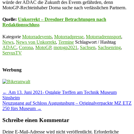
würde der ADAC die Zukunft des Events gefährden, denn
MotoGP-Rechteinhaber Dorna suche nach verlässlichen Partnern.
Quelle:
Unkorrekt – Dresdner Betrachtungen nach
Redaktionsschluss
Kategorie
Motorradevents
,
Motorradpresse
,
Motorradrennsport
,
News
,
News von Unkorrekt
,
Termine
Schlagwort / Hashtag
ADAC
,
Corona
,
MotoGP
,
motogp2021
,
Sachsen
,
Sachsenring
,
ServusTV
Werbung
Post
←
Am 13. Juni 2021- Ostalgie Treffen am Technik Museum
Sinsheim
navigation
Neuzugang auf Schloss Augustusburg – Originalverpackte MZ ETZ
250 fürs Museum
→
Schreibe einen Kommentar
Deine E-Mail-Adresse wird nicht veröffentlicht.
Erforderliche