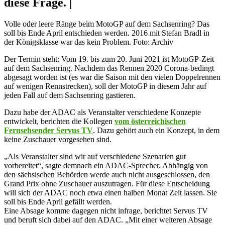
diese Frage. |
Volle oder leere Ränge beim MotoGP auf dem Sachsenring? Das
soll bis Ende April entschieden werden. 2016 mit Stefan Bradl in
der Königsklasse war das kein Problem. Foto: Archiv
Der Termin steht: Vom 19. bis zum 20. Juni 2021 ist MotoGP-Zeit
auf dem Sachsenring. Nachdem das Rennen 2020 Corona-bedingt
abgesagt worden ist (es war die Saison mit den vielen Doppelrennen
auf wenigen Rennstrecken), soll der MotoGP in diesem Jahr auf
jeden Fall auf dem Sachsenring gastieren.
Dazu habe der ADAC als Veranstalter verschiedene Konzepte
entwickelt, berichten die Kollegen
vom österreichischen
Fernsehsender Servus TV
. Dazu gehört auch ein Konzept, in dem
keine Zuschauer vorgesehen sind.
„Als Veranstalter sind wir auf verschiedene Szenarien gut
vorbereitet“, sagte demnach ein ADAC-Sprecher. Abhängig von
den sächsischen Behörden werde auch nicht ausgeschlossen, den
Grand Prix ohne Zuschauer auszutragen. Für diese Entscheidung
will sich der ADAC noch etwa einen halben Monat Zeit lassen. Sie
soll bis Ende April gefällt werden.
Eine Absage komme dagegen nicht infrage, berichtet Servus TV
und beruft sich dabei auf den ADAC. „Mit einer weiteren Absage