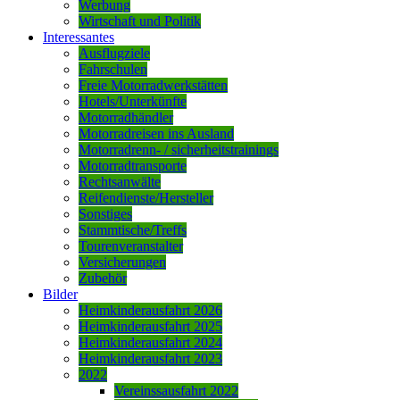
Werbung
Wirtschaft und Politik
Interessantes
Ausflugziele
Fahrschulen
Freie Motorradwerkstätten
Hotels/Unterkünfte
Motorradhändler
Motorradreisen ins Ausland
Motorradrenn- / sicherheitstrainings
Motorradtransporte
Rechtsanwälte
Reifendienste/Hersteller
Sonstiges
Stammtische/Treffs
Tourenveranstalter
Versicherungen
Zubehör
Bilder
Heimkinderausfahrt 2026
Heimkinderausfahrt 2025
Heimkinderausfahrt 2024
Heimkinderausfahrt 2023
2022
Vereinssausfahrt 2022