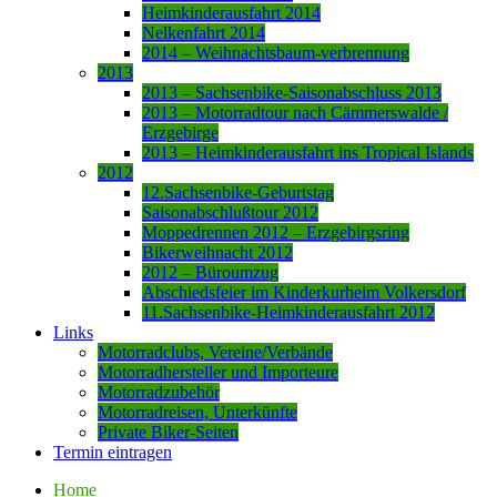
Heimkinderausfahrt 2014
Nelkenfahrt 2014
2014 – Weihnachtsbaum-verbrennung
2013
2013 – Sachsenbike-Saisonabschluss 2013
2013 – Motorradtour nach Cämmerswalde /
Erzgebirge
2013 – Heimkinderausfahrt ins Tropical Islands
2012
12.Sachsenbike-Geburtstag
Saisonabschlußtour 2012
Moppedrennen 2012 – Erzgebirgsring
Bikerweihnacht 2012
2012 – Büroumzug
Abschiedsfeier im Kinderkurheim Volkersdorf
11.Sachsenbike-Heimkinderausfahrt 2012
Links
Motorradclubs, Vereine/Verbände
Motorradhersteller und Importeure
Motorradzubehör
Motorradreisen, Unterkünfte
Private Biker-Seiten
Termin eintragen
Home