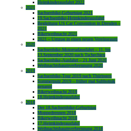
Heimkinderausfahrt 2022
2021
Sachsenbike-Geburtstag 2021
19.Sachsenbike-Heimkinderausfahrt
Begleitung US Car Convention in Dresden –
2021
Bikerweihnacht 2021
2021 – Umzug in einen neuen Vereinsraum
2020
Sachsenbike-Motorradausfahrt – 11. bis
13.September 2020 nach Tschechien
Sachsenbike-Ausfahrt – 21.Juni 2020
Weihnachtsbaumverbrennung 2020
2019
Sachsenbike-Tour 2019 nach Thüringen
Sommerputz 2019 – früher mal Subbotnik
genannt
Bikerweihnacht 2019
18.Heimkinderausfahrt
2018
Der 18.Sachsenbike-Geburtstag
Moppedrennen 2018
Bikerweihnacht 2018
17.Heimkinderausfahrt
Weihnachtsbaumverbrennung 2018