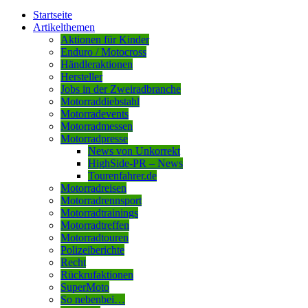
Startseite
Artikelthemen
Aktionen für Kinder
Enduro / Motocross
Händleraktionen
Hersteller
Jobs in der Zweiradbranche
Motorraddiebstahl
Motorradevents
Motorradmessen
Motorradpresse
News von Unkorrekt
HighSide-PR – News
Tourenfahrer.de
Motorradreisen
Motorradrennsport
Motorradtrainings
Motorradtreffen
Motorradtouren
Polizeiberichte
Recht
Rückrufaktionen
SuperMoto
So nebenbei…