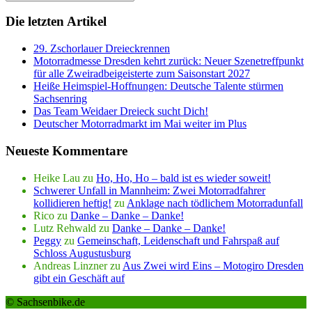
Die letzten Artikel
29. Zschorlauer Dreieckrennen
Motorradmesse Dresden kehrt zurück: Neuer Szenetreffpunkt
für alle Zweiradbeigeisterte zum Saisonstart 2027
Heiße Heimspiel-Hoffnungen: Deutsche Talente stürmen
Sachsenring
Das Team Weidaer Dreieck sucht Dich!
Deutscher Motorradmarkt im Mai weiter im Plus
Neueste Kommentare
Heike Lau
zu
Ho, Ho, Ho – bald ist es wieder soweit!
Schwerer Unfall in Mannheim: Zwei Motorradfahrer
kollidieren heftig!
zu
Anklage nach tödlichem Motorradunfall
Rico
zu
Danke – Danke – Danke!
Lutz Rehwald
zu
Danke – Danke – Danke!
Peggy
zu
Gemeinschaft, Leidenschaft und Fahrspaß auf
Schloss Augustusburg
Andreas Linzner
zu
Aus Zwei wird Eins – Motogiro Dresden
gibt ein Geschäft auf
© Sachsenbike.de