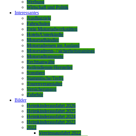
Werbung
Wirtschaft und Politik
Interessantes
Ausflugziele
Fahrschulen
Freie Motorradwerkstätten
Hotels/Unterkünfte
Motorradhändler
Motorradreisen ins Ausland
Motorradrenn- / sicherheitstrainings
Motorradtransporte
Rechtsanwälte
Reifendienste/Hersteller
Sonstiges
Stammtische/Treffs
Tourenveranstalter
Versicherungen
Zubehör
Bilder
Heimkinderausfahrt 2026
Heimkinderausfahrt 2025
Heimkinderausfahrt 2024
Heimkinderausfahrt 2023
2022
Vereinssausfahrt 2022