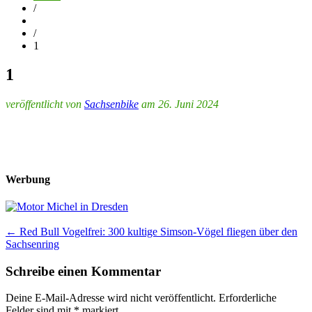
/
/
1
1
veröffentlicht von
Sachsenbike
am 26. Juni 2024
Werbung
Post
←
Red Bull Vogelfrei: 300 kultige Simson-Vögel fliegen über den
Sachsenring
navigation
Schreibe einen Kommentar
Deine E-Mail-Adresse wird nicht veröffentlicht.
Erforderliche
Felder sind mit
*
markiert