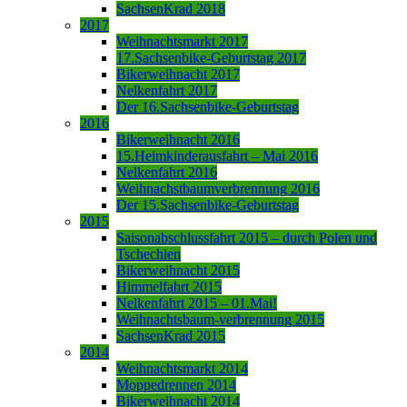
SachsenKrad 2018
2017
Weihnachtsmarkt 2017
17.Sachsenbike-Geburtstag 2017
Bikerweihnacht 2017
Nelkenfahrt 2017
Der 16.Sachsenbike-Geburtstag
2016
Bikerweihnacht 2016
15.Heimkinderausfahrt – Mai 2016
Nelkenfahrt 2016
Weihnachstbaumverbrennung 2016
Der 15.Sachsenbike-Geburtstag
2015
Saisonabschlussfahrt 2015 – durch Polen und
Tschechien
Bikerweihnacht 2015
Himmelfahrt 2015
Nelkenfahrt 2015 – 01.Mai!
Weihnachtsbaum-verbrennung 2015
SachsenKrad 2015
2014
Weihnachtsmarkt 2014
Moppedrennen 2014
Bikerweihnacht 2014