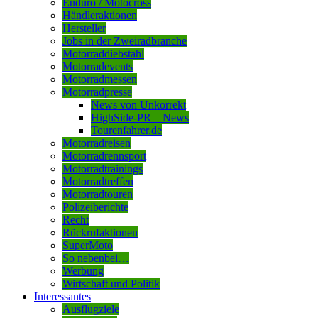
Enduro / Motocross
Händleraktionen
Hersteller
Jobs in der Zweiradbranche
Motorraddiebstahl
Motorradevents
Motorradmessen
Motorradpresse
News von Unkorrekt
HighSide-PR – News
Tourenfahrer.de
Motorradreisen
Motorradrennsport
Motorradtrainings
Motorradtreffen
Motorradtouren
Polizeiberichte
Recht
Rückrufaktionen
SuperMoto
So nebenbei…
Werbung
Wirtschaft und Politik
Interessantes
Ausflugziele