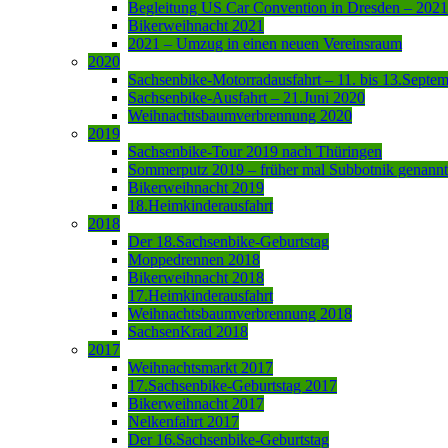
Begleitung US Car Convention in Dresden – 2021
Bikerweihnacht 2021
2021 – Umzug in einen neuen Vereinsraum
2020
Sachsenbike-Motorradausfahrt – 11. bis 13.Septe
Sachsenbike-Ausfahrt – 21.Juni 2020
Weihnachtsbaumverbrennung 2020
2019
Sachsenbike-Tour 2019 nach Thüringen
Sommerputz 2019 – früher mal Subbotnik genannt
Bikerweihnacht 2019
18.Heimkinderausfahrt
2018
Der 18.Sachsenbike-Geburtstag
Moppedrennen 2018
Bikerweihnacht 2018
17.Heimkinderausfahrt
Weihnachtsbaumverbrennung 2018
SachsenKrad 2018
2017
Weihnachtsmarkt 2017
17.Sachsenbike-Geburtstag 2017
Bikerweihnacht 2017
Nelkenfahrt 2017
Der 16.Sachsenbike-Geburtstag