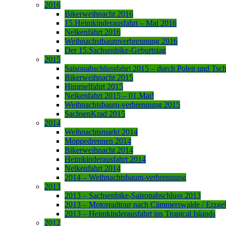
2016
Bikerweihnacht 2016
15.Heimkinderausfahrt – Mai 2016
Nelkenfahrt 2016
Weihnachstbaumverbrennung 2016
Der 15.Sachsenbike-Geburtstag
2015
Saisonabschlussfahrt 2015 – durch Polen und Tsc
Bikerweihnacht 2015
Himmelfahrt 2015
Nelkenfahrt 2015 – 01.Mai!
Weihnachtsbaum-verbrennung 2015
SachsenKrad 2015
2014
Weihnachtsmarkt 2014
Moppedrennen 2014
Bikerweihnacht 2014
Heimkinderausfahrt 2014
Nelkenfahrt 2014
2014 – Weihnachtsbaum-verbrennung
2013
2013 – Sachsenbike-Saisonabschluss 2013
2013 – Motorradtour nach Cämmerswalde / Erzge
2013 – Heimkinderausfahrt ins Tropical Islands
2012