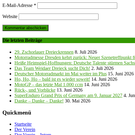
E-Mail-Adresse
*
Website
Die letzten Beiträge
29. Zschorlauer Dreieckrennen
8. Juli 2026
Motorradmesse Dresden kehrt zurück: Neuer Szenetreffpunkt fü
Heiße Heimspiel-Hoffnungen: Deutsche Talente stürmen Sachs
Das Team Weidaer Dreieck sucht Dich!
2. Juli 2026
Deutscher Motorradmarkt im Mai weiter im Plus
15. Juni 2026
Ho, Ho, Ho – bald ist es wieder soweit!
14. Juni 2026
MotoGP – das letzte Mal 1.000 ccm
14. Juni 2026
Rück-, und Vorblicke
13. Juni 2026
SuperEnduro Grand Prix of Germany am 9. Januar 2027
4. Ju
Danke – Danke – Danke!
30. Mai 2026
Quickmenü
Startseite
Der Verein
Der Verein – Intern