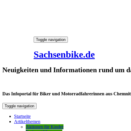
Skip
Toggle navigation
to
7. August 2026
content
Sachsenbike.de
Neuigkeiten und Informationen rund um d
Das Infoportal für Biker und Motorradfahrerinnen aus Chemnitz /
Toggle navigation
Startseite
Artikelthemen
Aktionen für Kinder