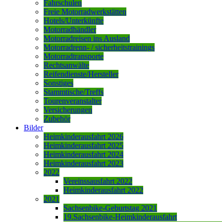
Fahrschulen
Freie Motorradwerkstätten
Hotels/Unterkünfte
Motorradhändler
Motorradreisen ins Ausland
Motorradrenn- / sicherheitstrainings
Motorradtransporte
Rechtsanwälte
Reifendienste/Hersteller
Sonstiges
Stammtische/Treffs
Tourenveranstalter
Versicherungen
Zubehör
Bilder
Heimkinderausfahrt 2026
Heimkinderausfahrt 2025
Heimkinderausfahrt 2024
Heimkinderausfahrt 2023
2022
Vereinssausfahrt 2022
Heimkinderausfahrt 2022
2021
Sachsenbike-Geburtstag 2021
19.Sachsenbike-Heimkinderausfahrt