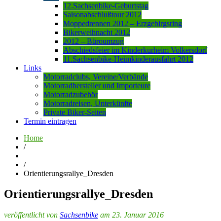
12.Sachsenbike-Geburtstag
Saisonabschlußtour 2012
Moppedrennen 2012 – Erzgebirgsring
Bikerweihnacht 2012
2012 – Büroumzug
Abschiedsfeier im Kinderkurheim Volkersdorf
11.Sachsenbike-Heimkinderausfahrt 2012
Links
Motorradclubs, Vereine/Verbände
Motorradhersteller und Importeure
Motorradzubehör
Motorradreisen, Unterkünfte
Private Biker-Seiten
Termin eintragen
Home
/
/
Orientierungsrallye_Dresden
Orientierungsrallye_Dresden
veröffentlicht von
Sachsenbike
am 23. Januar 2016