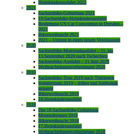
Heimkinderausfahrt 2022
2021
Sachsenbike-Geburtstag 2021
19.Sachsenbike-Heimkinderausfahrt
Begleitung US Car Convention in Dresden –
2021
Bikerweihnacht 2021
2021 – Umzug in einen neuen Vereinsraum
2020
Sachsenbike-Motorradausfahrt – 11. bis
13.September 2020 nach Tschechien
Sachsenbike-Ausfahrt – 21.Juni 2020
Weihnachtsbaumverbrennung 2020
2019
Sachsenbike-Tour 2019 nach Thüringen
Sommerputz 2019 – früher mal Subbotnik
genannt
Bikerweihnacht 2019
18.Heimkinderausfahrt
2018
Der 18.Sachsenbike-Geburtstag
Moppedrennen 2018
Bikerweihnacht 2018
17.Heimkinderausfahrt
Weihnachtsbaumverbrennung 2018