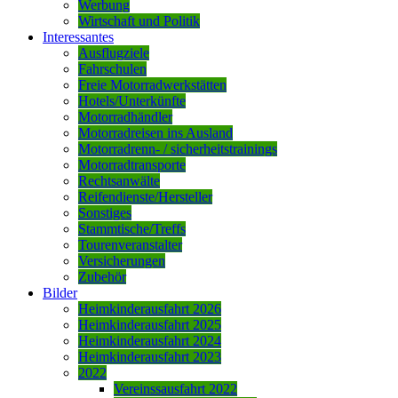
Werbung
Wirtschaft und Politik
Interessantes
Ausflugziele
Fahrschulen
Freie Motorradwerkstätten
Hotels/Unterkünfte
Motorradhändler
Motorradreisen ins Ausland
Motorradrenn- / sicherheitstrainings
Motorradtransporte
Rechtsanwälte
Reifendienste/Hersteller
Sonstiges
Stammtische/Treffs
Tourenveranstalter
Versicherungen
Zubehör
Bilder
Heimkinderausfahrt 2026
Heimkinderausfahrt 2025
Heimkinderausfahrt 2024
Heimkinderausfahrt 2023
2022
Vereinssausfahrt 2022