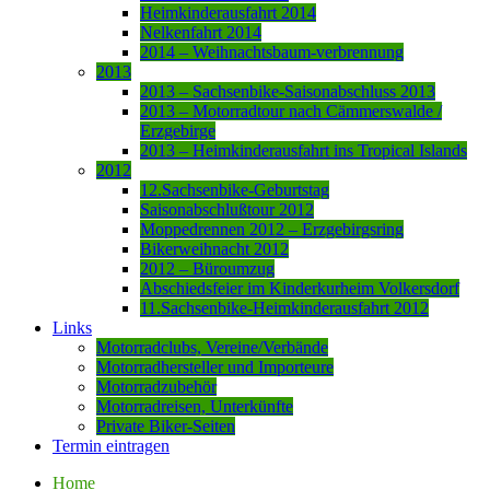
Heimkinderausfahrt 2014
Nelkenfahrt 2014
2014 – Weihnachtsbaum-verbrennung
2013
2013 – Sachsenbike-Saisonabschluss 2013
2013 – Motorradtour nach Cämmerswalde /
Erzgebirge
2013 – Heimkinderausfahrt ins Tropical Islands
2012
12.Sachsenbike-Geburtstag
Saisonabschlußtour 2012
Moppedrennen 2012 – Erzgebirgsring
Bikerweihnacht 2012
2012 – Büroumzug
Abschiedsfeier im Kinderkurheim Volkersdorf
11.Sachsenbike-Heimkinderausfahrt 2012
Links
Motorradclubs, Vereine/Verbände
Motorradhersteller und Importeure
Motorradzubehör
Motorradreisen, Unterkünfte
Private Biker-Seiten
Termin eintragen
Home