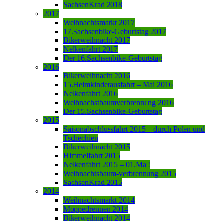
SachsenKrad 2018
2017
Weihnachtsmarkt 2017
17.Sachsenbike-Geburtstag 2017
Bikerweihnacht 2017
Nelkenfahrt 2017
Der 16.Sachsenbike-Geburtstag
2016
Bikerweihnacht 2016
15.Heimkinderausfahrt – Mai 2016
Nelkenfahrt 2016
Weihnachstbaumverbrennung 2016
Der 15.Sachsenbike-Geburtstag
2015
Saisonabschlussfahrt 2015 – durch Polen und
Tschechien
Bikerweihnacht 2015
Himmelfahrt 2015
Nelkenfahrt 2015 – 01.Mai!
Weihnachtsbaum-verbrennung 2015
SachsenKrad 2015
2014
Weihnachtsmarkt 2014
Moppedrennen 2014
Bikerweihnacht 2014