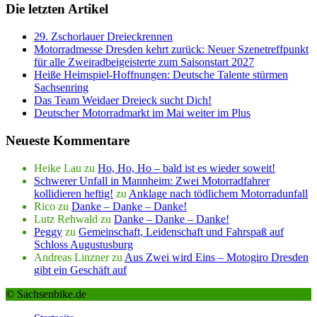
Die letzten Artikel
29. Zschorlauer Dreieckrennen
Motorradmesse Dresden kehrt zurück: Neuer Szenetreffpunkt
für alle Zweiradbeigeisterte zum Saisonstart 2027
Heiße Heimspiel-Hoffnungen: Deutsche Talente stürmen
Sachsenring
Das Team Weidaer Dreieck sucht Dich!
Deutscher Motorradmarkt im Mai weiter im Plus
Neueste Kommentare
Heike Lau
zu
Ho, Ho, Ho – bald ist es wieder soweit!
Schwerer Unfall in Mannheim: Zwei Motorradfahrer
kollidieren heftig!
zu
Anklage nach tödlichem Motorradunfall
Rico
zu
Danke – Danke – Danke!
Lutz Rehwald
zu
Danke – Danke – Danke!
Peggy
zu
Gemeinschaft, Leidenschaft und Fahrspaß auf
Schloss Augustusburg
Andreas Linzner
zu
Aus Zwei wird Eins – Motogiro Dresden
gibt ein Geschäft auf
© Sachsenbike.de