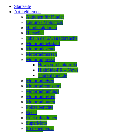
Startseite
Artikelthemen
Aktionen für Kinder
Enduro / Motocross
Händleraktionen
Hersteller
Jobs in der Zweiradbranche
Motorraddiebstahl
Motorradevents
Motorradmessen
Motorradpresse
News von Unkorrekt
HighSide-PR – News
Tourenfahrer.de
Motorradreisen
Motorradrennsport
Motorradtrainings
Motorradtreffen
Motorradtouren
Polizeiberichte
Recht
Rückrufaktionen
SuperMoto
So nebenbei…