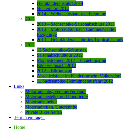
Heimkinderausfahrt 2014
Nelkenfahrt 2014
2014 – Weihnachtsbaum-verbrennung
2013
2013 – Sachsenbike-Saisonabschluss 2013
2013 – Motorradtour nach Cämmerswalde /
Erzgebirge
2013 – Heimkinderausfahrt ins Tropical Islands
2012
12.Sachsenbike-Geburtstag
Saisonabschlußtour 2012
Moppedrennen 2012 – Erzgebirgsring
Bikerweihnacht 2012
2012 – Büroumzug
Abschiedsfeier im Kinderkurheim Volkersdorf
11.Sachsenbike-Heimkinderausfahrt 2012
Links
Motorradclubs, Vereine/Verbände
Motorradhersteller und Importeure
Motorradzubehör
Motorradreisen, Unterkünfte
Private Biker-Seiten
Termin eintragen
Home