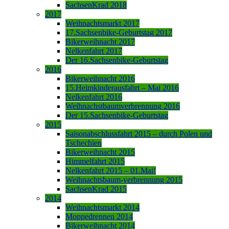
SachsenKrad 2018
2017
Weihnachtsmarkt 2017
17.Sachsenbike-Geburtstag 2017
Bikerweihnacht 2017
Nelkenfahrt 2017
Der 16.Sachsenbike-Geburtstag
2016
Bikerweihnacht 2016
15.Heimkinderausfahrt – Mai 2016
Nelkenfahrt 2016
Weihnachstbaumverbrennung 2016
Der 15.Sachsenbike-Geburtstag
2015
Saisonabschlussfahrt 2015 – durch Polen und
Tschechien
Bikerweihnacht 2015
Himmelfahrt 2015
Nelkenfahrt 2015 – 01.Mai!
Weihnachtsbaum-verbrennung 2015
SachsenKrad 2015
2014
Weihnachtsmarkt 2014
Moppedrennen 2014
Bikerweihnacht 2014