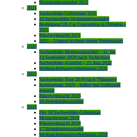
Heimkinderausfahrt 2022
2021
Sachsenbike-Geburtstag 2021
19.Sachsenbike-Heimkinderausfahrt
Begleitung US Car Convention in Dresden –
2021
Bikerweihnacht 2021
2021 – Umzug in einen neuen Vereinsraum
2020
Sachsenbike-Motorradausfahrt – 11. bis
13.September 2020 nach Tschechien
Sachsenbike-Ausfahrt – 21.Juni 2020
Weihnachtsbaumverbrennung 2020
2019
Sachsenbike-Tour 2019 nach Thüringen
Sommerputz 2019 – früher mal Subbotnik
genannt
Bikerweihnacht 2019
18.Heimkinderausfahrt
2018
Der 18.Sachsenbike-Geburtstag
Moppedrennen 2018
Bikerweihnacht 2018
17.Heimkinderausfahrt
Weihnachtsbaumverbrennung 2018