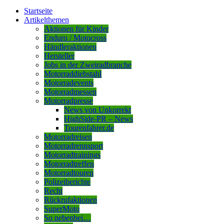
Startseite
Artikelthemen
Aktionen für Kinder
Enduro / Motocross
Händleraktionen
Hersteller
Jobs in der Zweiradbranche
Motorraddiebstahl
Motorradevents
Motorradmessen
Motorradpresse
News von Unkorrekt
HighSide-PR – News
Tourenfahrer.de
Motorradreisen
Motorradrennsport
Motorradtrainings
Motorradtreffen
Motorradtouren
Polizeiberichte
Recht
Rückrufaktionen
SuperMoto
So nebenbei…