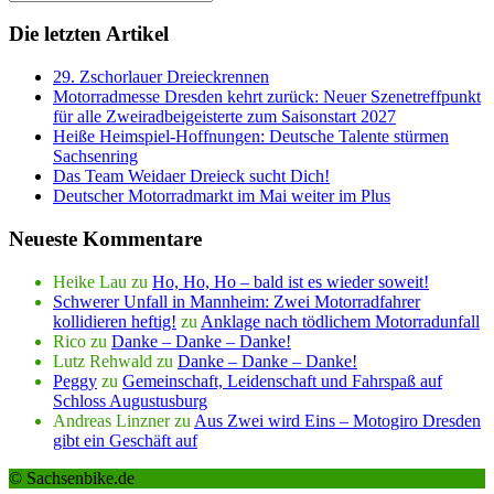
Die letzten Artikel
29. Zschorlauer Dreieckrennen
Motorradmesse Dresden kehrt zurück: Neuer Szenetreffpunkt
für alle Zweiradbeigeisterte zum Saisonstart 2027
Heiße Heimspiel-Hoffnungen: Deutsche Talente stürmen
Sachsenring
Das Team Weidaer Dreieck sucht Dich!
Deutscher Motorradmarkt im Mai weiter im Plus
Neueste Kommentare
Heike Lau
zu
Ho, Ho, Ho – bald ist es wieder soweit!
Schwerer Unfall in Mannheim: Zwei Motorradfahrer
kollidieren heftig!
zu
Anklage nach tödlichem Motorradunfall
Rico
zu
Danke – Danke – Danke!
Lutz Rehwald
zu
Danke – Danke – Danke!
Peggy
zu
Gemeinschaft, Leidenschaft und Fahrspaß auf
Schloss Augustusburg
Andreas Linzner
zu
Aus Zwei wird Eins – Motogiro Dresden
gibt ein Geschäft auf
© Sachsenbike.de