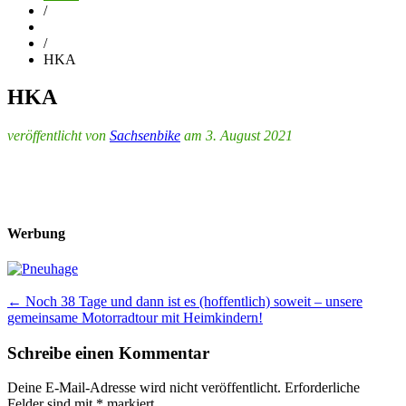
/
/
HKA
HKA
veröffentlicht von
Sachsenbike
am 3. August 2021
Werbung
Post
←
Noch 38 Tage und dann ist es (hoffentlich) soweit – unsere
gemeinsame Motorradtour mit Heimkindern!
navigation
Schreibe einen Kommentar
Deine E-Mail-Adresse wird nicht veröffentlicht.
Erforderliche
Felder sind mit
*
markiert