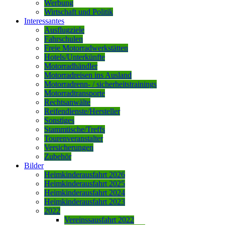
Werbung
Wirtschaft und Politik
Interessantes
Ausflugziele
Fahrschulen
Freie Motorradwerkstätten
Hotels/Unterkünfte
Motorradhändler
Motorradreisen ins Ausland
Motorradrenn- / sicherheitstrainings
Motorradtransporte
Rechtsanwälte
Reifendienste/Hersteller
Sonstiges
Stammtische/Treffs
Tourenveranstalter
Versicherungen
Zubehör
Bilder
Heimkinderausfahrt 2026
Heimkinderausfahrt 2025
Heimkinderausfahrt 2024
Heimkinderausfahrt 2023
2022
Vereinssausfahrt 2022