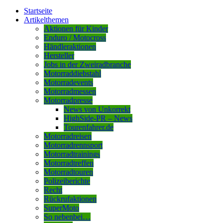
Startseite
Artikelthemen
Aktionen für Kinder
Enduro / Motocross
Händleraktionen
Hersteller
Jobs in der Zweiradbranche
Motorraddiebstahl
Motorradevents
Motorradmessen
Motorradpresse
News von Unkorrekt
HighSide-PR – News
Tourenfahrer.de
Motorradreisen
Motorradrennsport
Motorradtrainings
Motorradtreffen
Motorradtouren
Polizeiberichte
Recht
Rückrufaktionen
SuperMoto
So nebenbei…