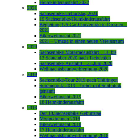
Heimkinderausfahrt 2022
2021
Sachsenbike-Geburtstag 2021
19.Sachsenbike-Heimkinderausfahrt
Begleitung US Car Convention in Dresden –
2021
Bikerweihnacht 2021
2021 – Umzug in einen neuen Vereinsraum
2020
Sachsenbike-Motorradausfahrt – 11. bis
13.September 2020 nach Tschechien
Sachsenbike-Ausfahrt – 21.Juni 2020
Weihnachtsbaumverbrennung 2020
2019
Sachsenbike-Tour 2019 nach Thüringen
Sommerputz 2019 – früher mal Subbotnik
genannt
Bikerweihnacht 2019
18.Heimkinderausfahrt
2018
Der 18.Sachsenbike-Geburtstag
Moppedrennen 2018
Bikerweihnacht 2018
17.Heimkinderausfahrt
Weihnachtsbaumverbrennung 2018