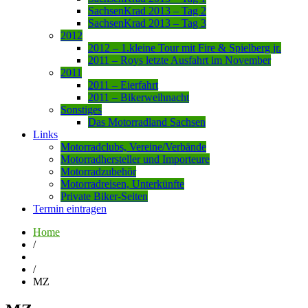
SachsenKrad 2013 – Tag 2
SachsenKrad 2013 – Tag 3
2012
2012 – 1.kleine Tour mit Fire & Spielberg jr.
2011 – Roys letzte Ausfahrt im November
2011
2011 – Eierfahrt
2011 – Bikerweihnacht
Sonstiges
Das Motorradland Sachsen
Links
Motorradclubs, Vereine/Verbände
Motorradhersteller und Importeure
Motorradzubehör
Motorradreisen, Unterkünfte
Private Biker-Seiten
Termin eintragen
Home
/
/
MZ