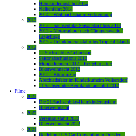
Heimkinderausfahrt 2014
Nelkenfahrt 2014
2014 – Weihnachtsbaum-verbrennung
2013
2013 – Sachsenbike-Saisonabschluss 2013
2013 – Motorradtour nach Cämmerswalde /
Erzgebirge
2013 – Heimkinderausfahrt ins Tropical Islands
2012
12.Sachsenbike-Geburtstag
Saisonabschlußtour 2012
Moppedrennen 2012 – Erzgebirgsring
Bikerweihnacht 2012
2012 – Büroumzug
Abschiedsfeier im Kinderkurheim Volkersdorf
11.Sachsenbike-Heimkinderausfahrt 2012
Filme
2023
Die 21.Sachsenbike-Heimkinderausfahrt
Bikerweihnacht
2022
Vereinsausfahrt 2022
Bikerweihnacht 2022
2021
Begleitung US Car Convention in Dresden –