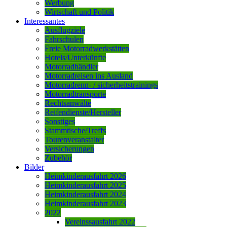
Werbung
Wirtschaft und Politik
Interessantes
Ausflugziele
Fahrschulen
Freie Motorradwerkstätten
Hotels/Unterkünfte
Motorradhändler
Motorradreisen ins Ausland
Motorradrenn- / sicherheitstrainings
Motorradtransporte
Rechtsanwälte
Reifendienste/Hersteller
Sonstiges
Stammtische/Treffs
Tourenveranstalter
Versicherungen
Zubehör
Bilder
Heimkinderausfahrt 2026
Heimkinderausfahrt 2025
Heimkinderausfahrt 2024
Heimkinderausfahrt 2023
2022
Vereinssausfahrt 2022