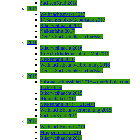
SachsenKrad 2018
2017
Weihnachtsmarkt 2017
17.Sachsenbike-Geburtstag 2017
Bikerweihnacht 2017
Nelkenfahrt 2017
Der 16.Sachsenbike-Geburtstag
2016
Bikerweihnacht 2016
15.Heimkinderausfahrt – Mai 2016
Nelkenfahrt 2016
Weihnachstbaumverbrennung 2016
Der 15.Sachsenbike-Geburtstag
2015
Saisonabschlussfahrt 2015 – durch Polen und
Tschechien
Bikerweihnacht 2015
Himmelfahrt 2015
Nelkenfahrt 2015 – 01.Mai!
Weihnachtsbaum-verbrennung 2015
SachsenKrad 2015
2014
Weihnachtsmarkt 2014
Moppedrennen 2014
Bikerweihnacht 2014