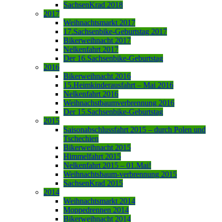
SachsenKrad 2018
2017
Weihnachtsmarkt 2017
17.Sachsenbike-Geburtstag 2017
Bikerweihnacht 2017
Nelkenfahrt 2017
Der 16.Sachsenbike-Geburtstag
2016
Bikerweihnacht 2016
15.Heimkinderausfahrt – Mai 2016
Nelkenfahrt 2016
Weihnachstbaumverbrennung 2016
Der 15.Sachsenbike-Geburtstag
2015
Saisonabschlussfahrt 2015 – durch Polen und
Tschechien
Bikerweihnacht 2015
Himmelfahrt 2015
Nelkenfahrt 2015 – 01.Mai!
Weihnachtsbaum-verbrennung 2015
SachsenKrad 2015
2014
Weihnachtsmarkt 2014
Moppedrennen 2014
Bikerweihnacht 2014