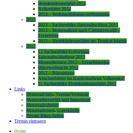
Heimkinderausfahrt 2014
Nelkenfahrt 2014
2014 – Weihnachtsbaum-verbrennung
2013
2013 – Sachsenbike-Saisonabschluss 2013
2013 – Motorradtour nach Cämmerswalde /
Erzgebirge
2013 – Heimkinderausfahrt ins Tropical Islands
2012
12.Sachsenbike-Geburtstag
Saisonabschlußtour 2012
Moppedrennen 2012 – Erzgebirgsring
Bikerweihnacht 2012
2012 – Büroumzug
Abschiedsfeier im Kinderkurheim Volkersdorf
11.Sachsenbike-Heimkinderausfahrt 2012
Links
Motorradclubs, Vereine/Verbände
Motorradhersteller und Importeure
Motorradzubehör
Motorradreisen, Unterkünfte
Private Biker-Seiten
Termin eintragen
Home