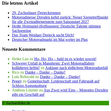
Die letzten Artikel
29. Zschorlauer Dreieckrennen
Motorradmesse Dresden kehrt zurück: Neuer Szenetreffpunkt
für alle Zweiradbeigeisterte zum Saisonstart 2027
Heiße Heimspiel-Hoffnungen: Deutsche Talente stürmen
Sachsenring
Das Team Weidaer Dreieck sucht Dich!
Deutscher Motorradmarkt im Mai weiter im Plus
Neueste Kommentare
Heike Lau
zu
Ho, Ho, Ho – bald ist es wieder soweit!
Schwerer Unfall in Mannheim: Zwei Motorradfahrer
kollidieren heftig!
zu
Anklage nach tödlichem Motorradunfall
Rico
zu
Danke – Danke – Danke!
Lutz Rehwald
zu
Danke – Danke – Danke!
Peggy
zu
Gemeinschaft, Leidenschaft und Fahrspaß auf
Schloss Augustusburg
Andreas Linzner
zu
Aus Zwei wird Eins – Motogiro Dresden
gibt ein Geschäft auf
© Sachsenbike.de