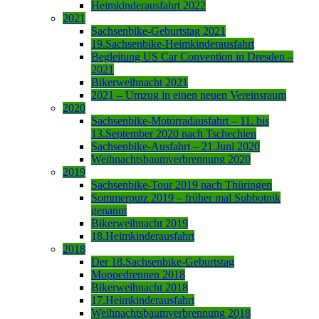
Heimkinderausfahrt 2022
2021
Sachsenbike-Geburtstag 2021
19.Sachsenbike-Heimkinderausfahrt
Begleitung US Car Convention in Dresden –
2021
Bikerweihnacht 2021
2021 – Umzug in einen neuen Vereinsraum
2020
Sachsenbike-Motorradausfahrt – 11. bis
13.September 2020 nach Tschechien
Sachsenbike-Ausfahrt – 21.Juni 2020
Weihnachtsbaumverbrennung 2020
2019
Sachsenbike-Tour 2019 nach Thüringen
Sommerputz 2019 – früher mal Subbotnik
genannt
Bikerweihnacht 2019
18.Heimkinderausfahrt
2018
Der 18.Sachsenbike-Geburtstag
Moppedrennen 2018
Bikerweihnacht 2018
17.Heimkinderausfahrt
Weihnachtsbaumverbrennung 2018