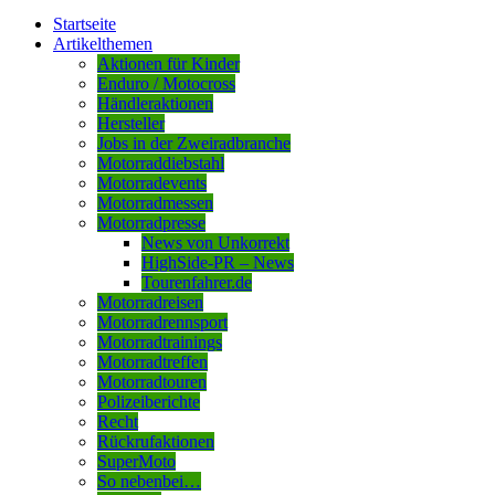
Startseite
Artikelthemen
Aktionen für Kinder
Enduro / Motocross
Händleraktionen
Hersteller
Jobs in der Zweiradbranche
Motorraddiebstahl
Motorradevents
Motorradmessen
Motorradpresse
News von Unkorrekt
HighSide-PR – News
Tourenfahrer.de
Motorradreisen
Motorradrennsport
Motorradtrainings
Motorradtreffen
Motorradtouren
Polizeiberichte
Recht
Rückrufaktionen
SuperMoto
So nebenbei…