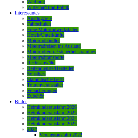
Werbung
Wirtschaft und Politik
Interessantes
Ausflugziele
Fahrschulen
Freie Motorradwerkstätten
Hotels/Unterkünfte
Motorradhändler
Motorradreisen ins Ausland
Motorradrenn- / sicherheitstrainings
Motorradtransporte
Rechtsanwälte
Reifendienste/Hersteller
Sonstiges
Stammtische/Treffs
Tourenveranstalter
Versicherungen
Zubehör
Bilder
Heimkinderausfahrt 2026
Heimkinderausfahrt 2025
Heimkinderausfahrt 2024
Heimkinderausfahrt 2023
2022
Vereinssausfahrt 2022