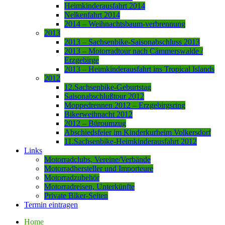
Heimkinderausfahrt 2014
Nelkenfahrt 2014
2014 – Weihnachtsbaum-verbrennung
2013
2013 – Sachsenbike-Saisonabschluss 2013
2013 – Motorradtour nach Cämmerswalde /
Erzgebirge
2013 – Heimkinderausfahrt ins Tropical Islands
2012
12.Sachsenbike-Geburtstag
Saisonabschlußtour 2012
Moppedrennen 2012 – Erzgebirgsring
Bikerweihnacht 2012
2012 – Büroumzug
Abschiedsfeier im Kinderkurheim Volkersdorf
11.Sachsenbike-Heimkinderausfahrt 2012
Links
Motorradclubs, Vereine/Verbände
Motorradhersteller und Importeure
Motorradzubehör
Motorradreisen, Unterkünfte
Private Biker-Seiten
Termin eintragen
Home