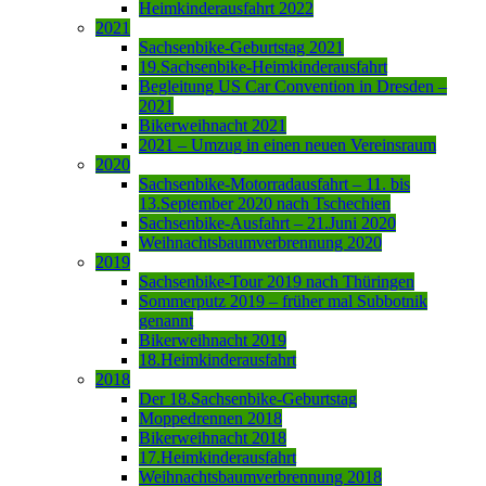
Heimkinderausfahrt 2022
2021
Sachsenbike-Geburtstag 2021
19.Sachsenbike-Heimkinderausfahrt
Begleitung US Car Convention in Dresden –
2021
Bikerweihnacht 2021
2021 – Umzug in einen neuen Vereinsraum
2020
Sachsenbike-Motorradausfahrt – 11. bis
13.September 2020 nach Tschechien
Sachsenbike-Ausfahrt – 21.Juni 2020
Weihnachtsbaumverbrennung 2020
2019
Sachsenbike-Tour 2019 nach Thüringen
Sommerputz 2019 – früher mal Subbotnik
genannt
Bikerweihnacht 2019
18.Heimkinderausfahrt
2018
Der 18.Sachsenbike-Geburtstag
Moppedrennen 2018
Bikerweihnacht 2018
17.Heimkinderausfahrt
Weihnachtsbaumverbrennung 2018