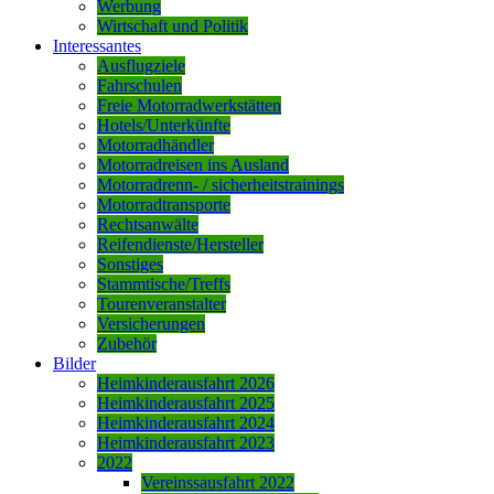
Werbung
Wirtschaft und Politik
Interessantes
Ausflugziele
Fahrschulen
Freie Motorradwerkstätten
Hotels/Unterkünfte
Motorradhändler
Motorradreisen ins Ausland
Motorradrenn- / sicherheitstrainings
Motorradtransporte
Rechtsanwälte
Reifendienste/Hersteller
Sonstiges
Stammtische/Treffs
Tourenveranstalter
Versicherungen
Zubehör
Bilder
Heimkinderausfahrt 2026
Heimkinderausfahrt 2025
Heimkinderausfahrt 2024
Heimkinderausfahrt 2023
2022
Vereinssausfahrt 2022