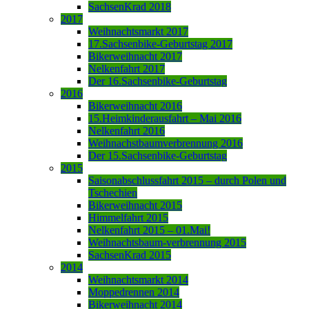
SachsenKrad 2018
2017
Weihnachtsmarkt 2017
17.Sachsenbike-Geburtstag 2017
Bikerweihnacht 2017
Nelkenfahrt 2017
Der 16.Sachsenbike-Geburtstag
2016
Bikerweihnacht 2016
15.Heimkinderausfahrt – Mai 2016
Nelkenfahrt 2016
Weihnachstbaumverbrennung 2016
Der 15.Sachsenbike-Geburtstag
2015
Saisonabschlussfahrt 2015 – durch Polen und
Tschechien
Bikerweihnacht 2015
Himmelfahrt 2015
Nelkenfahrt 2015 – 01.Mai!
Weihnachtsbaum-verbrennung 2015
SachsenKrad 2015
2014
Weihnachtsmarkt 2014
Moppedrennen 2014
Bikerweihnacht 2014