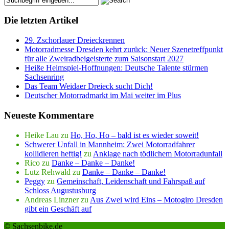
Die letzten Artikel
29. Zschorlauer Dreieckrennen
Motorradmesse Dresden kehrt zurück: Neuer Szenetreffpunkt
für alle Zweiradbeigeisterte zum Saisonstart 2027
Heiße Heimspiel-Hoffnungen: Deutsche Talente stürmen
Sachsenring
Das Team Weidaer Dreieck sucht Dich!
Deutscher Motorradmarkt im Mai weiter im Plus
Neueste Kommentare
Heike Lau
zu
Ho, Ho, Ho – bald ist es wieder soweit!
Schwerer Unfall in Mannheim: Zwei Motorradfahrer
kollidieren heftig!
zu
Anklage nach tödlichem Motorradunfall
Rico
zu
Danke – Danke – Danke!
Lutz Rehwald
zu
Danke – Danke – Danke!
Peggy
zu
Gemeinschaft, Leidenschaft und Fahrspaß auf
Schloss Augustusburg
Andreas Linzner
zu
Aus Zwei wird Eins – Motogiro Dresden
gibt ein Geschäft auf
© Sachsenbike.de