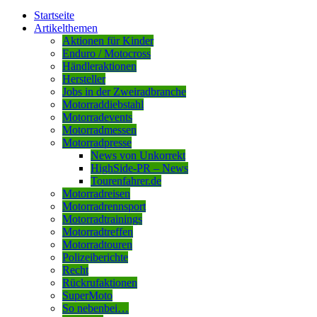
Startseite
Artikelthemen
Aktionen für Kinder
Enduro / Motocross
Händleraktionen
Hersteller
Jobs in der Zweiradbranche
Motorraddiebstahl
Motorradevents
Motorradmessen
Motorradpresse
News von Unkorrekt
HighSide-PR – News
Tourenfahrer.de
Motorradreisen
Motorradrennsport
Motorradtrainings
Motorradtreffen
Motorradtouren
Polizeiberichte
Recht
Rückrufaktionen
SuperMoto
So nebenbei…