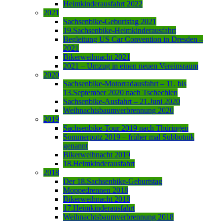
Heimkinderausfahrt 2022
2021
Sachsenbike-Geburtstag 2021
19.Sachsenbike-Heimkinderausfahrt
Begleitung US Car Convention in Dresden –
2021
Bikerweihnacht 2021
2021 – Umzug in einen neuen Vereinsraum
2020
Sachsenbike-Motorradausfahrt – 11. bis
13.September 2020 nach Tschechien
Sachsenbike-Ausfahrt – 21.Juni 2020
Weihnachtsbaumverbrennung 2020
2019
Sachsenbike-Tour 2019 nach Thüringen
Sommerputz 2019 – früher mal Subbotnik
genannt
Bikerweihnacht 2019
18.Heimkinderausfahrt
2018
Der 18.Sachsenbike-Geburtstag
Moppedrennen 2018
Bikerweihnacht 2018
17.Heimkinderausfahrt
Weihnachtsbaumverbrennung 2018