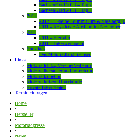
SachsenKrad 2013 – Tag 2
SachsenKrad 2013 – Tag 3
2012
2012 – 1.kleine Tour mit Fire & Spielberg jr.
2011 – Roys letzte Ausfahrt im November
2011
2011 – Eierfahrt
2011 – Bikerweihnacht
Sonstiges
Das Motorradland Sachsen
Links
Motorradclubs, Vereine/Verbände
Motorradhersteller und Importeure
Motorradzubehör
Motorradreisen, Unterkünfte
Private Biker-Seiten
Termin eintragen
Home
/
Hersteller
/
Motorradpresse
/
News