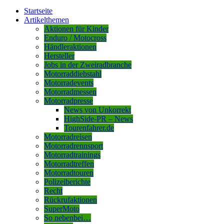
Startseite
Artikelthemen
Aktionen für Kinder
Enduro / Motocross
Händleraktionen
Hersteller
Jobs in der Zweiradbranche
Motorraddiebstahl
Motorradevents
Motorradmessen
Motorradpresse
News von Unkorrekt
HighSide-PR – News
Tourenfahrer.de
Motorradreisen
Motorradrennsport
Motorradtrainings
Motorradtreffen
Motorradtouren
Polizeiberichte
Recht
Rückrufaktionen
SuperMoto
So nebenbei…