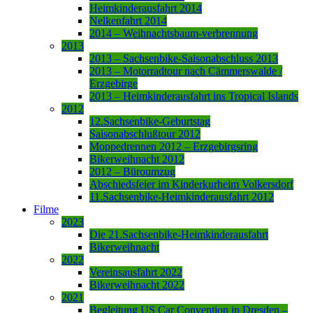
Heimkinderausfahrt 2014
Nelkenfahrt 2014
2014 – Weihnachtsbaum-verbrennung
2013
2013 – Sachsenbike-Saisonabschluss 2013
2013 – Motorradtour nach Cämmerswalde /
Erzgebirge
2013 – Heimkinderausfahrt ins Tropical Islands
2012
12.Sachsenbike-Geburtstag
Saisonabschlußtour 2012
Moppedrennen 2012 – Erzgebirgsring
Bikerweihnacht 2012
2012 – Büroumzug
Abschiedsfeier im Kinderkurheim Volkersdorf
11.Sachsenbike-Heimkinderausfahrt 2012
Filme
2023
Die 21.Sachsenbike-Heimkinderausfahrt
Bikerweihnacht
2022
Vereinsausfahrt 2022
Bikerweihnacht 2022
2021
Begleitung US Car Convention in Dresden –