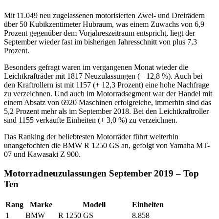
Mit 11.049 neu zugelassenen motorisierten Zwei- und Dreirädern
über 50 Kubikzentimeter Hubraum, was einem Zuwachs von 6,9
Prozent gegenüber dem Vorjahreszeitraum entspricht, liegt der
September wieder fast im bisherigen Jahresschnitt von plus 7,3
Prozent.
Besonders gefragt waren im vergangenen Monat wieder die
Leichtkrafträder mit 1817 Neuzulassungen (+ 12,8 %). Auch bei
den Kraftrollern ist mit 1157 (+ 12,3 Prozent) eine hohe Nachfrage
zu verzeichnen. Und auch im Motorradsegment war der Handel mit
einem Absatz von 6920 Maschinen erfolgreiche, immerhin sind das
5,2 Prozent mehr als im September 2018. Bei den Leichtkraftroller
sind 1155 verkaufte Einheiten (+ 3,0 %) zu verzeichnen.
Das Ranking der beliebtesten Motorräder führt weiterhin
unangefochten die BMW R 1250 GS an, gefolgt von Yamaha MT-
07 und Kawasaki Z 900.
Motorradneuzulassungen September 2019 – Top
Ten
Rang
Marke
Modell
Einheiten
1
BMW
R 1250 GS
8.858