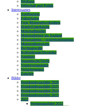
Werbung
Wirtschaft und Politik
Interessantes
Ausflugziele
Fahrschulen
Freie Motorradwerkstätten
Hotels/Unterkünfte
Motorradhändler
Motorradreisen ins Ausland
Motorradrenn- / sicherheitstrainings
Motorradtransporte
Rechtsanwälte
Reifendienste/Hersteller
Sonstiges
Stammtische/Treffs
Tourenveranstalter
Versicherungen
Zubehör
Bilder
Heimkinderausfahrt 2026
Heimkinderausfahrt 2025
Heimkinderausfahrt 2024
Heimkinderausfahrt 2023
2022
Vereinssausfahrt 2022