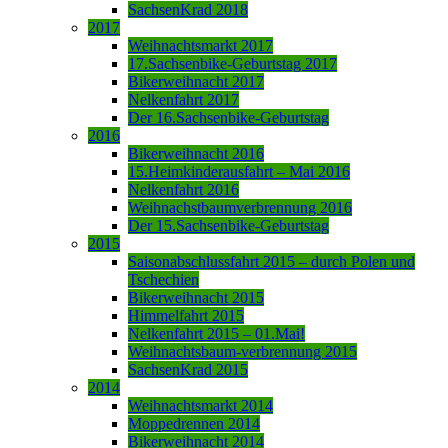
SachsenKrad 2018
2017
Weihnachtsmarkt 2017
17.Sachsenbike-Geburtstag 2017
Bikerweihnacht 2017
Nelkenfahrt 2017
Der 16.Sachsenbike-Geburtstag
2016
Bikerweihnacht 2016
15.Heimkinderausfahrt – Mai 2016
Nelkenfahrt 2016
Weihnachstbaumverbrennung 2016
Der 15.Sachsenbike-Geburtstag
2015
Saisonabschlussfahrt 2015 – durch Polen und
Tschechien
Bikerweihnacht 2015
Himmelfahrt 2015
Nelkenfahrt 2015 – 01.Mai!
Weihnachtsbaum-verbrennung 2015
SachsenKrad 2015
2014
Weihnachtsmarkt 2014
Moppedrennen 2014
Bikerweihnacht 2014