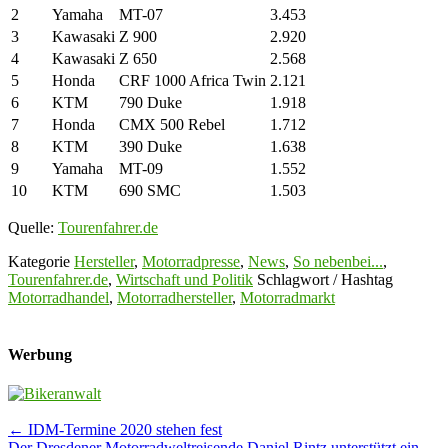
2
Yamaha
MT-07
3.453
3
Kawasaki
Z 900
2.920
4
Kawasaki
Z 650
2.568
5
Honda
CRF 1000 Africa Twin
2.121
6
KTM
790 Duke
1.918
7
Honda
CMX 500 Rebel
1.712
8
KTM
390 Duke
1.638
9
Yamaha
MT-09
1.552
10
KTM
690 SMC
1.503
Quelle:
Tourenfahrer.de
Kategorie
Hersteller
,
Motorradpresse
,
News
,
So nebenbei...
,
Tourenfahrer.de
,
Wirtschaft und Politik
Schlagwort / Hashtag
Motorradhandel
,
Motorradhersteller
,
Motorradmarkt
Werbung
Post
←
IDM-Termine 2020 stehen fest
Der Dresdener Motorradweltreisende Daniel Rintz unterstützt ein