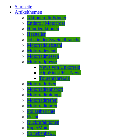
Startseite
Artikelthemen
Aktionen für Kinder
Enduro / Motocross
Händleraktionen
Hersteller
Jobs in der Zweiradbranche
Motorraddiebstahl
Motorradevents
Motorradmessen
Motorradpresse
News von Unkorrekt
HighSide-PR – News
Tourenfahrer.de
Motorradreisen
Motorradrennsport
Motorradtrainings
Motorradtreffen
Motorradtouren
Polizeiberichte
Recht
Rückrufaktionen
SuperMoto
So nebenbei…