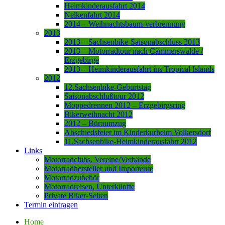
Heimkinderausfahrt 2014
Nelkenfahrt 2014
2014 – Weihnachtsbaum-verbrennung
2013
2013 – Sachsenbike-Saisonabschluss 2013
2013 – Motorradtour nach Cämmerswalde /
Erzgebirge
2013 – Heimkinderausfahrt ins Tropical Islands
2012
12.Sachsenbike-Geburtstag
Saisonabschlußtour 2012
Moppedrennen 2012 – Erzgebirgsring
Bikerweihnacht 2012
2012 – Büroumzug
Abschiedsfeier im Kinderkurheim Volkersdorf
11.Sachsenbike-Heimkinderausfahrt 2012
Links
Motorradclubs, Vereine/Verbände
Motorradhersteller und Importeure
Motorradzubehör
Motorradreisen, Unterkünfte
Private Biker-Seiten
Termin eintragen
Home