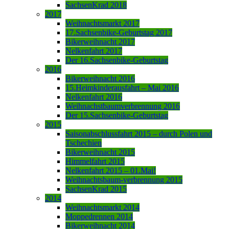
SachsenKrad 2018
2017
Weihnachtsmarkt 2017
17.Sachsenbike-Geburtstag 2017
Bikerweihnacht 2017
Nelkenfahrt 2017
Der 16.Sachsenbike-Geburtstag
2016
Bikerweihnacht 2016
15.Heimkinderausfahrt – Mai 2016
Nelkenfahrt 2016
Weihnachstbaumverbrennung 2016
Der 15.Sachsenbike-Geburtstag
2015
Saisonabschlussfahrt 2015 – durch Polen und
Tschechien
Bikerweihnacht 2015
Himmelfahrt 2015
Nelkenfahrt 2015 – 01.Mai!
Weihnachtsbaum-verbrennung 2015
SachsenKrad 2015
2014
Weihnachtsmarkt 2014
Moppedrennen 2014
Bikerweihnacht 2014