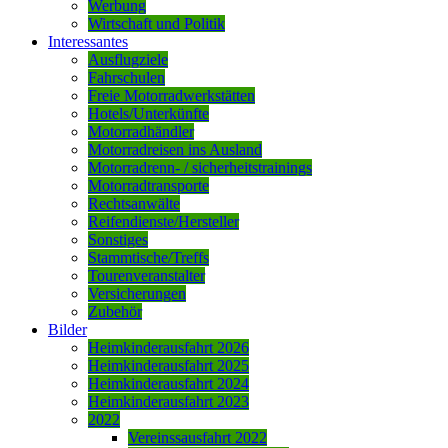
Werbung
Wirtschaft und Politik
Interessantes
Ausflugziele
Fahrschulen
Freie Motorradwerkstätten
Hotels/Unterkünfte
Motorradhändler
Motorradreisen ins Ausland
Motorradrenn- / sicherheitstrainings
Motorradtransporte
Rechtsanwälte
Reifendienste/Hersteller
Sonstiges
Stammtische/Treffs
Tourenveranstalter
Versicherungen
Zubehör
Bilder
Heimkinderausfahrt 2026
Heimkinderausfahrt 2025
Heimkinderausfahrt 2024
Heimkinderausfahrt 2023
2022
Vereinssausfahrt 2022