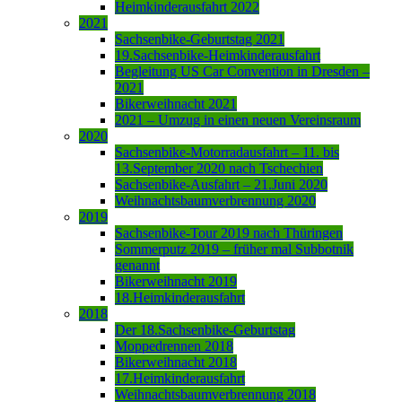
Heimkinderausfahrt 2022
2021
Sachsenbike-Geburtstag 2021
19.Sachsenbike-Heimkinderausfahrt
Begleitung US Car Convention in Dresden –
2021
Bikerweihnacht 2021
2021 – Umzug in einen neuen Vereinsraum
2020
Sachsenbike-Motorradausfahrt – 11. bis
13.September 2020 nach Tschechien
Sachsenbike-Ausfahrt – 21.Juni 2020
Weihnachtsbaumverbrennung 2020
2019
Sachsenbike-Tour 2019 nach Thüringen
Sommerputz 2019 – früher mal Subbotnik
genannt
Bikerweihnacht 2019
18.Heimkinderausfahrt
2018
Der 18.Sachsenbike-Geburtstag
Moppedrennen 2018
Bikerweihnacht 2018
17.Heimkinderausfahrt
Weihnachtsbaumverbrennung 2018