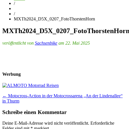
/
/
MXTh2024_D5X_0207_FotoThorstenHorn
MXTh2024_D5X_0207_FotoThorstenHor
veröffentlicht von
Sachsenbike
am 22. Mai 2025
Werbung
Post
←
Motocross-Action in der Motocrossarena „An der Lindenallee“
in Thurm
navigation
Schreibe einen Kommentar
Deine E-Mail-Adresse wird nicht veröffentlicht.
Erforderliche
Felder sind mit
*
markiert