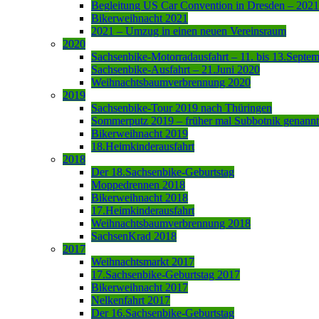
Begleitung US Car Convention in Dresden – 2021
Bikerweihnacht 2021
2021 – Umzug in einen neuen Vereinsraum
2020
Sachsenbike-Motorradausfahrt – 11. bis 13.Septe
Sachsenbike-Ausfahrt – 21.Juni 2020
Weihnachtsbaumverbrennung 2020
2019
Sachsenbike-Tour 2019 nach Thüringen
Sommerputz 2019 – früher mal Subbotnik genannt
Bikerweihnacht 2019
18.Heimkinderausfahrt
2018
Der 18.Sachsenbike-Geburtstag
Moppedrennen 2018
Bikerweihnacht 2018
17.Heimkinderausfahrt
Weihnachtsbaumverbrennung 2018
SachsenKrad 2018
2017
Weihnachtsmarkt 2017
17.Sachsenbike-Geburtstag 2017
Bikerweihnacht 2017
Nelkenfahrt 2017
Der 16.Sachsenbike-Geburtstag