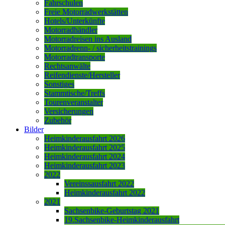
Fahrschulen
Freie Motorradwerkstätten
Hotels/Unterkünfte
Motorradhändler
Motorradreisen ins Ausland
Motorradrenn- / sicherheitstrainings
Motorradtransporte
Rechtsanwälte
Reifendienste/Hersteller
Sonstiges
Stammtische/Treffs
Tourenveranstalter
Versicherungen
Zubehör
Bilder
Heimkinderausfahrt 2026
Heimkinderausfahrt 2025
Heimkinderausfahrt 2024
Heimkinderausfahrt 2023
2022
Vereinssausfahrt 2022
Heimkinderausfahrt 2022
2021
Sachsenbike-Geburtstag 2021
19.Sachsenbike-Heimkinderausfahrt