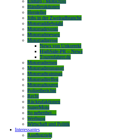
Enduro / Motocross
Händleraktionen
Hersteller
Jobs in der Zweiradbranche
Motorraddiebstahl
Motorradevents
Motorradmessen
Motorradpresse
News von Unkorrekt
HighSide-PR – News
Tourenfahrer.de
Motorradreisen
Motorradrennsport
Motorradtrainings
Motorradtreffen
Motorradtouren
Polizeiberichte
Recht
Rückrufaktionen
SuperMoto
So nebenbei…
Werbung
Wirtschaft und Politik
Interessantes
Ausflugziele