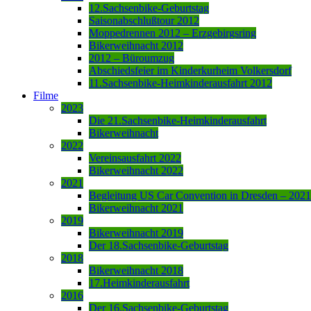
12.Sachsenbike-Geburtstag
Saisonabschlußtour 2012
Moppedrennen 2012 – Erzgebirgsring
Bikerweihnacht 2012
2012 – Büroumzug
Abschiedsfeier im Kinderkurheim Volkersdorf
11.Sachsenbike-Heimkinderausfahrt 2012
Filme
2023
Die 21.Sachsenbike-Heimkinderausfahrt
Bikerweihnacht
2022
Vereinsausfahrt 2022
Bikerweihnacht 2022
2021
Begleitung US Car Convention in Dresden – 2021
Bikerweihnacht 2021
2019
Bikerweihnacht 2019
Der 18.Sachsenbike-Geburtstag
2018
Bikerweihnacht 2018
17.Heimkinderausfahrt
2016
Der 16.Sachsenbike-Geburtstag