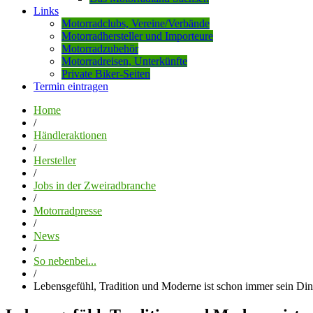
Links
Motorradclubs, Vereine/Verbände
Motorradhersteller und Importeure
Motorradzubehör
Motorradreisen, Unterkünfte
Private Biker-Seiten
Termin eintragen
Home
/
Händleraktionen
/
Hersteller
/
Jobs in der Zweiradbranche
/
Motorradpresse
/
News
/
So nebenbei...
/
Lebensgefühl, Tradition und Moderne ist schon immer sein Din