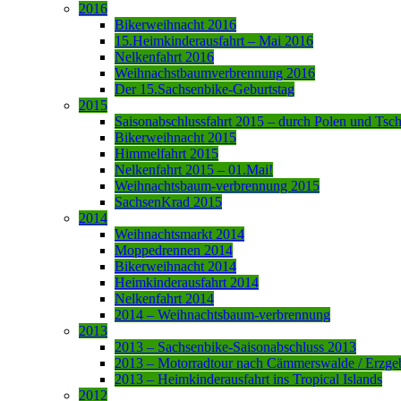
2016
Bikerweihnacht 2016
15.Heimkinderausfahrt – Mai 2016
Nelkenfahrt 2016
Weihnachstbaumverbrennung 2016
Der 15.Sachsenbike-Geburtstag
2015
Saisonabschlussfahrt 2015 – durch Polen und Tsc
Bikerweihnacht 2015
Himmelfahrt 2015
Nelkenfahrt 2015 – 01.Mai!
Weihnachtsbaum-verbrennung 2015
SachsenKrad 2015
2014
Weihnachtsmarkt 2014
Moppedrennen 2014
Bikerweihnacht 2014
Heimkinderausfahrt 2014
Nelkenfahrt 2014
2014 – Weihnachtsbaum-verbrennung
2013
2013 – Sachsenbike-Saisonabschluss 2013
2013 – Motorradtour nach Cämmerswalde / Erzge
2013 – Heimkinderausfahrt ins Tropical Islands
2012