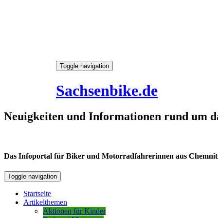
Skip
Toggle navigation
to
6. August 2026
content
Sachsenbike.de
Neuigkeiten und Informationen rund um d
Das Infoportal für Biker und Motorradfahrerinnen aus Chemnitz /
Toggle navigation
Startseite
Artikelthemen
Aktionen für Kinder