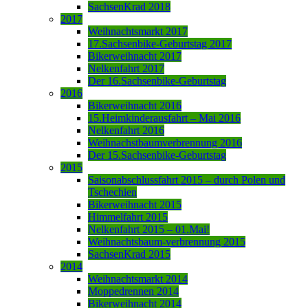
SachsenKrad 2018
2017
Weihnachtsmarkt 2017
17.Sachsenbike-Geburtstag 2017
Bikerweihnacht 2017
Nelkenfahrt 2017
Der 16.Sachsenbike-Geburtstag
2016
Bikerweihnacht 2016
15.Heimkinderausfahrt – Mai 2016
Nelkenfahrt 2016
Weihnachstbaumverbrennung 2016
Der 15.Sachsenbike-Geburtstag
2015
Saisonabschlussfahrt 2015 – durch Polen und
Tschechien
Bikerweihnacht 2015
Himmelfahrt 2015
Nelkenfahrt 2015 – 01.Mai!
Weihnachtsbaum-verbrennung 2015
SachsenKrad 2015
2014
Weihnachtsmarkt 2014
Moppedrennen 2014
Bikerweihnacht 2014