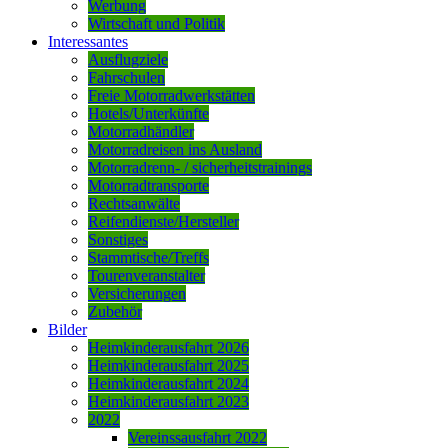
Werbung
Wirtschaft und Politik
Interessantes
Ausflugziele
Fahrschulen
Freie Motorradwerkstätten
Hotels/Unterkünfte
Motorradhändler
Motorradreisen ins Ausland
Motorradrenn- / sicherheitstrainings
Motorradtransporte
Rechtsanwälte
Reifendienste/Hersteller
Sonstiges
Stammtische/Treffs
Tourenveranstalter
Versicherungen
Zubehör
Bilder
Heimkinderausfahrt 2026
Heimkinderausfahrt 2025
Heimkinderausfahrt 2024
Heimkinderausfahrt 2023
2022
Vereinssausfahrt 2022