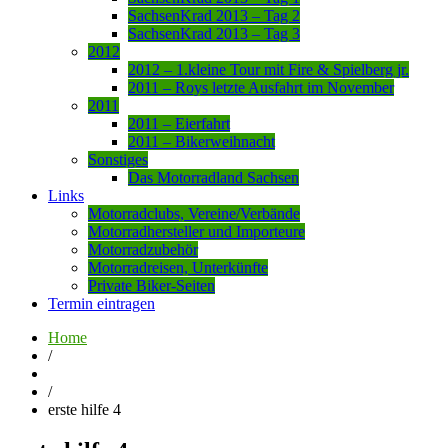
SachsenKrad 2013 – Tag 2
SachsenKrad 2013 – Tag 3
2012
2012 – 1.kleine Tour mit Fire & Spielberg jr.
2011 – Roys letzte Ausfahrt im November
2011
2011 – Eierfahrt
2011 – Bikerweihnacht
Sonstiges
Das Motorradland Sachsen
Links
Motorradclubs, Vereine/Verbände
Motorradhersteller und Importeure
Motorradzubehör
Motorradreisen, Unterkünfte
Private Biker-Seiten
Termin eintragen
Home
/
/
erste hilfe 4