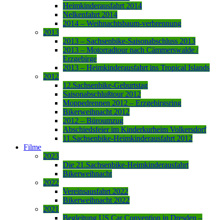
Heimkinderausfahrt 2014
Nelkenfahrt 2014
2014 – Weihnachtsbaum-verbrennung
2013
2013 – Sachsenbike-Saisonabschluss 2013
2013 – Motorradtour nach Cämmerswalde /
Erzgebirge
2013 – Heimkinderausfahrt ins Tropical Islands
2012
12.Sachsenbike-Geburtstag
Saisonabschlußtour 2012
Moppedrennen 2012 – Erzgebirgsring
Bikerweihnacht 2012
2012 – Büroumzug
Abschiedsfeier im Kinderkurheim Volkersdorf
11.Sachsenbike-Heimkinderausfahrt 2012
Filme
2023
Die 21.Sachsenbike-Heimkinderausfahrt
Bikerweihnacht
2022
Vereinsausfahrt 2022
Bikerweihnacht 2022
2021
Begleitung US Car Convention in Dresden –