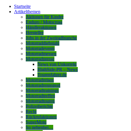
Startseite
Artikelthemen
Aktionen für Kinder
Enduro / Motocross
Händleraktionen
Hersteller
Jobs in der Zweiradbranche
Motorraddiebstahl
Motorradevents
Motorradmessen
Motorradpresse
News von Unkorrekt
HighSide-PR – News
Tourenfahrer.de
Motorradreisen
Motorradrennsport
Motorradtrainings
Motorradtreffen
Motorradtouren
Polizeiberichte
Recht
Rückrufaktionen
SuperMoto
So nebenbei…