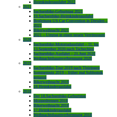
Heimkinderausfahrt 2022
2021
Sachsenbike-Geburtstag 2021
19.Sachsenbike-Heimkinderausfahrt
Begleitung US Car Convention in Dresden –
2021
Bikerweihnacht 2021
2021 – Umzug in einen neuen Vereinsraum
2020
Sachsenbike-Motorradausfahrt – 11. bis
13.September 2020 nach Tschechien
Sachsenbike-Ausfahrt – 21.Juni 2020
Weihnachtsbaumverbrennung 2020
2019
Sachsenbike-Tour 2019 nach Thüringen
Sommerputz 2019 – früher mal Subbotnik
genannt
Bikerweihnacht 2019
18.Heimkinderausfahrt
2018
Der 18.Sachsenbike-Geburtstag
Moppedrennen 2018
Bikerweihnacht 2018
17.Heimkinderausfahrt
Weihnachtsbaumverbrennung 2018