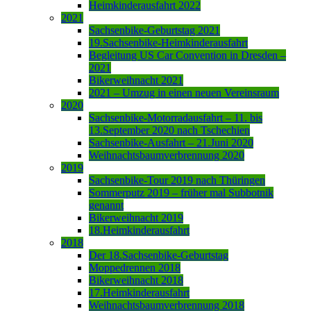
Heimkinderausfahrt 2022
2021
Sachsenbike-Geburtstag 2021
19.Sachsenbike-Heimkinderausfahrt
Begleitung US Car Convention in Dresden –
2021
Bikerweihnacht 2021
2021 – Umzug in einen neuen Vereinsraum
2020
Sachsenbike-Motorradausfahrt – 11. bis
13.September 2020 nach Tschechien
Sachsenbike-Ausfahrt – 21.Juni 2020
Weihnachtsbaumverbrennung 2020
2019
Sachsenbike-Tour 2019 nach Thüringen
Sommerputz 2019 – früher mal Subbotnik
genannt
Bikerweihnacht 2019
18.Heimkinderausfahrt
2018
Der 18.Sachsenbike-Geburtstag
Moppedrennen 2018
Bikerweihnacht 2018
17.Heimkinderausfahrt
Weihnachtsbaumverbrennung 2018