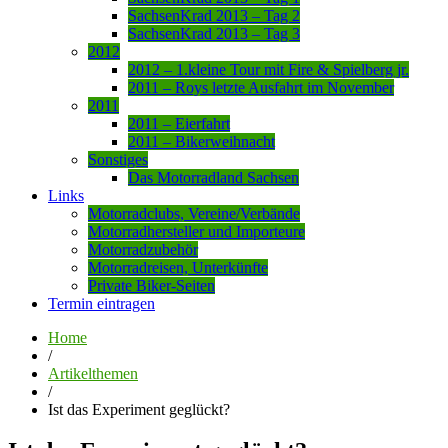
SachsenKrad 2013 – Tag 2
SachsenKrad 2013 – Tag 3
2012
2012 – 1.kleine Tour mit Fire & Spielberg jr.
2011 – Roys letzte Ausfahrt im November
2011
2011 – Eierfahrt
2011 – Bikerweihnacht
Sonstiges
Das Motorradland Sachsen
Links
Motorradclubs, Vereine/Verbände
Motorradhersteller und Importeure
Motorradzubehör
Motorradreisen, Unterkünfte
Private Biker-Seiten
Termin eintragen
Home
/
Artikelthemen
/
Ist das Experiment geglückt?