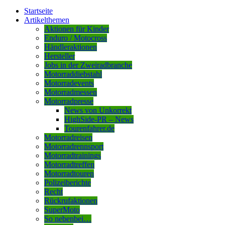
Startseite
Artikelthemen
Aktionen für Kinder
Enduro / Motocross
Händleraktionen
Hersteller
Jobs in der Zweiradbranche
Motorraddiebstahl
Motorradevents
Motorradmessen
Motorradpresse
News von Unkorrekt
HighSide-PR – News
Tourenfahrer.de
Motorradreisen
Motorradrennsport
Motorradtrainings
Motorradtreffen
Motorradtouren
Polizeiberichte
Recht
Rückrufaktionen
SuperMoto
So nebenbei…