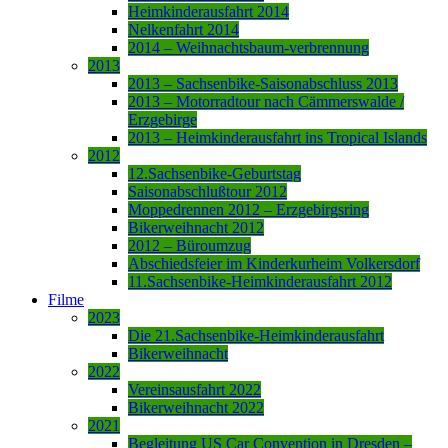
Heimkinderausfahrt 2014
Nelkenfahrt 2014
2014 – Weihnachtsbaum-verbrennung
2013
2013 – Sachsenbike-Saisonabschluss 2013
2013 – Motorradtour nach Cämmerswalde /
Erzgebirge
2013 – Heimkinderausfahrt ins Tropical Islands
2012
12.Sachsenbike-Geburtstag
Saisonabschlußtour 2012
Moppedrennen 2012 – Erzgebirgsring
Bikerweihnacht 2012
2012 – Büroumzug
Abschiedsfeier im Kinderkurheim Volkersdorf
11.Sachsenbike-Heimkinderausfahrt 2012
Filme
2023
Die 21.Sachsenbike-Heimkinderausfahrt
Bikerweihnacht
2022
Vereinsausfahrt 2022
Bikerweihnacht 2022
2021
Begleitung US Car Convention in Dresden –