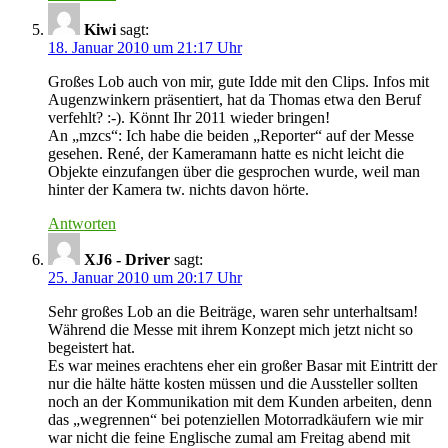
Kiwi
sagt:
18. Januar 2010 um 21:17 Uhr
Großes Lob auch von mir, gute Idde mit den Clips. Infos mit
Augenzwinkern präsentiert, hat da Thomas etwa den Beruf
verfehlt? :-). Könnt Ihr 2011 wieder bringen!
An „mzcs“: Ich habe die beiden „Reporter“ auf der Messe
gesehen. René, der Kameramann hatte es nicht leicht die
Objekte einzufangen über die gesprochen wurde, weil man
hinter der Kamera tw. nichts davon hörte.
Antworten
XJ6 - Driver
sagt:
25. Januar 2010 um 20:17 Uhr
Sehr großes Lob an die Beiträge, waren sehr unterhaltsam!
Während die Messe mit ihrem Konzept mich jetzt nicht so
begeistert hat.
Es war meines erachtens eher ein großer Basar mit Eintritt der
nur die hälte hätte kosten müssen und die Aussteller sollten
noch an der Kommunikation mit dem Kunden arbeiten, denn
das „wegrennen“ bei potenziellen Motorradkäufern wie mir
war nicht die feine Englische zumal am Freitag abend mit