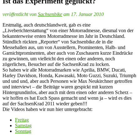
Ist das Experiment geglückt?
veröffentlicht von
Sachsenbike
am 17. Januar 2010
Erstmalig, auch deutschlandweit, gab es eine
„Liveberichterstattung“ von einer Motorradmesse, diesmal von der
bekannterweise ersten Motorradmesse im Jahr in Deutschland.
Stündlich rückten „Reporter“ von Sachsenbike.de in die
Messehallen aus, um von Ausstellern, Prominenten, Halb- und
Garnichtprominenten, aber auch von Zuschauern kurze Eindrücke
zu gewinnen, um vielleicht den einen oder anderen, noch
zögerlichen, Besucher auf die SachsenKrad zu locken.
So haben wir alle Motorradmarken wie Aprilia, BMW, Ducati,
Harley Davidson, Honda, Kawasaki, Moto Guzzi, Suzuki, Triumph
und und und, aber auch Personen wie Max Neukirchner getroffen
und interviewt – die Beiträge waren gespickt mit kurzen
Hintergrundinfos, aber auch mit dem einen oder anderen Scherz –
wir hoffen es hat Euch Spass gemacht und wenn ja – wird es dies
auf der SachsenKrad 2011 wieder geben!!!
Die Videos haben wir nun hier untergebracht:
Freitag
Samstag
Sonntag