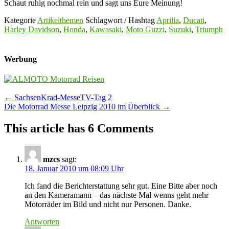
Schaut ruhig nochmal rein und sagt uns Eure Meinung!
Kategorie
Artikelthemen
Schlagwort / Hashtag
Aprilia
,
Ducati
,
Harley Davidson
,
Honda
,
Kawasaki
,
Moto Guzzi
,
Suzuki
,
Triumph
Werbung
Post
←
SachsenKrad-MesseTV-Tag 2
Die Motorrad Messe Leipzig 2010 im Überblick
→
navigation
This article has 6 Comments
mzcs
sagt:
18. Januar 2010 um 08:09 Uhr
Ich fand die Berichterstattung sehr gut. Eine Bitte aber noch
an den Kameramann – das nächste Mal wenns geht mehr
Motorräder im Bild und nicht nur Personen. Danke.
Antworten