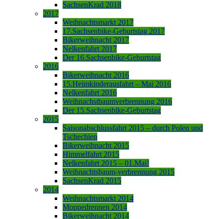
SachsenKrad 2018
2017
Weihnachtsmarkt 2017
17.Sachsenbike-Geburtstag 2017
Bikerweihnacht 2017
Nelkenfahrt 2017
Der 16.Sachsenbike-Geburtstag
2016
Bikerweihnacht 2016
15.Heimkinderausfahrt – Mai 2016
Nelkenfahrt 2016
Weihnachstbaumverbrennung 2016
Der 15.Sachsenbike-Geburtstag
2015
Saisonabschlussfahrt 2015 – durch Polen und
Tschechien
Bikerweihnacht 2015
Himmelfahrt 2015
Nelkenfahrt 2015 – 01.Mai!
Weihnachtsbaum-verbrennung 2015
SachsenKrad 2015
2014
Weihnachtsmarkt 2014
Moppedrennen 2014
Bikerweihnacht 2014