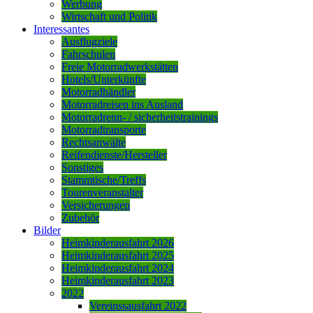
Werbung
Wirtschaft und Politik
Interessantes
Ausflugziele
Fahrschulen
Freie Motorradwerkstätten
Hotels/Unterkünfte
Motorradhändler
Motorradreisen ins Ausland
Motorradrenn- / sicherheitstrainings
Motorradtransporte
Rechtsanwälte
Reifendienste/Hersteller
Sonstiges
Stammtische/Treffs
Tourenveranstalter
Versicherungen
Zubehör
Bilder
Heimkinderausfahrt 2026
Heimkinderausfahrt 2025
Heimkinderausfahrt 2024
Heimkinderausfahrt 2023
2022
Vereinssausfahrt 2022