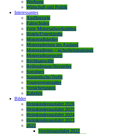
Werbung
Wirtschaft und Politik
Interessantes
Ausflugziele
Fahrschulen
Freie Motorradwerkstätten
Hotels/Unterkünfte
Motorradhändler
Motorradreisen ins Ausland
Motorradrenn- / sicherheitstrainings
Motorradtransporte
Rechtsanwälte
Reifendienste/Hersteller
Sonstiges
Stammtische/Treffs
Tourenveranstalter
Versicherungen
Zubehör
Bilder
Heimkinderausfahrt 2026
Heimkinderausfahrt 2025
Heimkinderausfahrt 2024
Heimkinderausfahrt 2023
2022
Vereinssausfahrt 2022