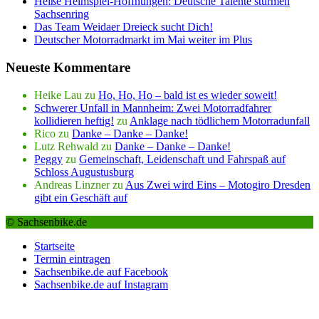
Heiße Heimspiel-Hoffnungen: Deutsche Talente stürmen
Sachsenring
Das Team Weidaer Dreieck sucht Dich!
Deutscher Motorradmarkt im Mai weiter im Plus
Neueste Kommentare
Heike Lau
zu
Ho, Ho, Ho – bald ist es wieder soweit!
Schwerer Unfall in Mannheim: Zwei Motorradfahrer
kollidieren heftig!
zu
Anklage nach tödlichem Motorradunfall
Rico
zu
Danke – Danke – Danke!
Lutz Rehwald
zu
Danke – Danke – Danke!
Peggy
zu
Gemeinschaft, Leidenschaft und Fahrspaß auf
Schloss Augustusburg
Andreas Linzner
zu
Aus Zwei wird Eins – Motogiro Dresden
gibt ein Geschäft auf
© Sachsenbike.de
Startseite
Termin eintragen
Sachsenbike.de auf Facebook
Sachsenbike.de auf Instagram