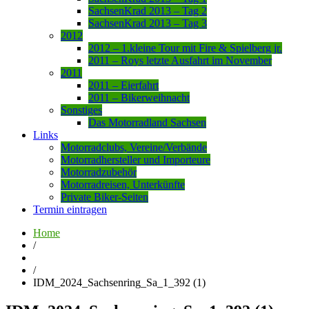
SachsenKrad 2013 – Tag 2
SachsenKrad 2013 – Tag 3
2012
2012 – 1.kleine Tour mit Fire & Spielberg jr.
2011 – Roys letzte Ausfahrt im November
2011
2011 – Eierfahrt
2011 – Bikerweihnacht
Sonstiges
Das Motorradland Sachsen
Links
Motorradclubs, Vereine/Verbände
Motorradhersteller und Importeure
Motorradzubehör
Motorradreisen, Unterkünfte
Private Biker-Seiten
Termin eintragen
Home
/
/
IDM_2024_Sachsenring_Sa_1_392 (1)