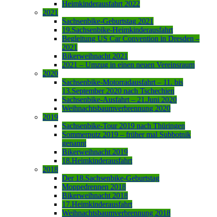
Heimkinderausfahrt 2022
2021
Sachsenbike-Geburtstag 2021
19.Sachsenbike-Heimkinderausfahrt
Begleitung US Car Convention in Dresden –
2021
Bikerweihnacht 2021
2021 – Umzug in einen neuen Vereinsraum
2020
Sachsenbike-Motorradausfahrt – 11. bis
13.September 2020 nach Tschechien
Sachsenbike-Ausfahrt – 21.Juni 2020
Weihnachtsbaumverbrennung 2020
2019
Sachsenbike-Tour 2019 nach Thüringen
Sommerputz 2019 – früher mal Subbotnik
genannt
Bikerweihnacht 2019
18.Heimkinderausfahrt
2018
Der 18.Sachsenbike-Geburtstag
Moppedrennen 2018
Bikerweihnacht 2018
17.Heimkinderausfahrt
Weihnachtsbaumverbrennung 2018