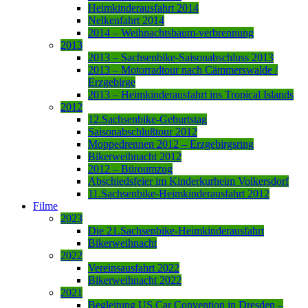
Heimkinderausfahrt 2014
Nelkenfahrt 2014
2014 – Weihnachtsbaum-verbrennung
2013
2013 – Sachsenbike-Saisonabschluss 2013
2013 – Motorradtour nach Cämmerswalde /
Erzgebirge
2013 – Heimkinderausfahrt ins Tropical Islands
2012
12.Sachsenbike-Geburtstag
Saisonabschlußtour 2012
Moppedrennen 2012 – Erzgebirgsring
Bikerweihnacht 2012
2012 – Büroumzug
Abschiedsfeier im Kinderkurheim Volkersdorf
11.Sachsenbike-Heimkinderausfahrt 2012
Filme
2023
Die 21.Sachsenbike-Heimkinderausfahrt
Bikerweihnacht
2022
Vereinsausfahrt 2022
Bikerweihnacht 2022
2021
Begleitung US Car Convention in Dresden –