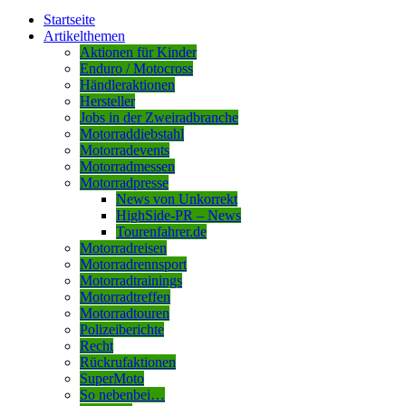
Startseite
Artikelthemen
Aktionen für Kinder
Enduro / Motocross
Händleraktionen
Hersteller
Jobs in der Zweiradbranche
Motorraddiebstahl
Motorradevents
Motorradmessen
Motorradpresse
News von Unkorrekt
HighSide-PR – News
Tourenfahrer.de
Motorradreisen
Motorradrennsport
Motorradtrainings
Motorradtreffen
Motorradtouren
Polizeiberichte
Recht
Rückrufaktionen
SuperMoto
So nebenbei…