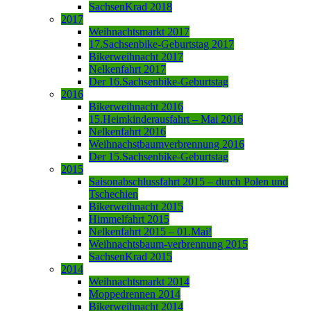
SachsenKrad 2018
2017
Weihnachtsmarkt 2017
17.Sachsenbike-Geburtstag 2017
Bikerweihnacht 2017
Nelkenfahrt 2017
Der 16.Sachsenbike-Geburtstag
2016
Bikerweihnacht 2016
15.Heimkinderausfahrt – Mai 2016
Nelkenfahrt 2016
Weihnachstbaumverbrennung 2016
Der 15.Sachsenbike-Geburtstag
2015
Saisonabschlussfahrt 2015 – durch Polen und
Tschechien
Bikerweihnacht 2015
Himmelfahrt 2015
Nelkenfahrt 2015 – 01.Mai!
Weihnachtsbaum-verbrennung 2015
SachsenKrad 2015
2014
Weihnachtsmarkt 2014
Moppedrennen 2014
Bikerweihnacht 2014