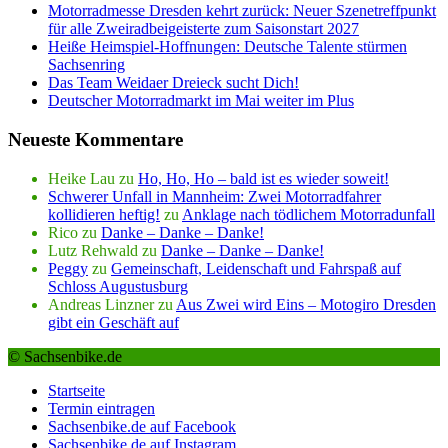
Motorradmesse Dresden kehrt zurück: Neuer Szenetreffpunkt
für alle Zweiradbeigeisterte zum Saisonstart 2027
Heiße Heimspiel-Hoffnungen: Deutsche Talente stürmen
Sachsenring
Das Team Weidaer Dreieck sucht Dich!
Deutscher Motorradmarkt im Mai weiter im Plus
Neueste Kommentare
Heike Lau
zu
Ho, Ho, Ho – bald ist es wieder soweit!
Schwerer Unfall in Mannheim: Zwei Motorradfahrer
kollidieren heftig!
zu
Anklage nach tödlichem Motorradunfall
Rico
zu
Danke – Danke – Danke!
Lutz Rehwald
zu
Danke – Danke – Danke!
Peggy
zu
Gemeinschaft, Leidenschaft und Fahrspaß auf
Schloss Augustusburg
Andreas Linzner
zu
Aus Zwei wird Eins – Motogiro Dresden
gibt ein Geschäft auf
© Sachsenbike.de
Startseite
Termin eintragen
Sachsenbike.de auf Facebook
Sachsenbike.de auf Instagram