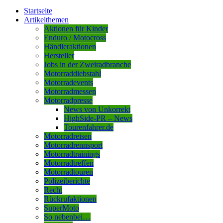
Startseite
Artikelthemen
Aktionen für Kinder
Enduro / Motocross
Händleraktionen
Hersteller
Jobs in der Zweiradbranche
Motorraddiebstahl
Motorradevents
Motorradmessen
Motorradpresse
News von Unkorrekt
HighSide-PR – News
Tourenfahrer.de
Motorradreisen
Motorradrennsport
Motorradtrainings
Motorradtreffen
Motorradtouren
Polizeiberichte
Recht
Rückrufaktionen
SuperMoto
So nebenbei…