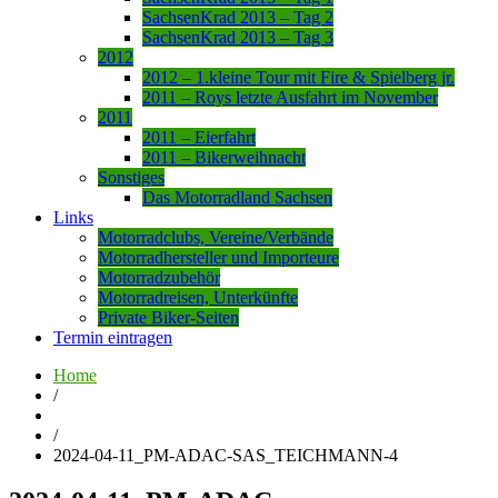
SachsenKrad 2013 – Tag 2
SachsenKrad 2013 – Tag 3
2012
2012 – 1.kleine Tour mit Fire & Spielberg jr.
2011 – Roys letzte Ausfahrt im November
2011
2011 – Eierfahrt
2011 – Bikerweihnacht
Sonstiges
Das Motorradland Sachsen
Links
Motorradclubs, Vereine/Verbände
Motorradhersteller und Importeure
Motorradzubehör
Motorradreisen, Unterkünfte
Private Biker-Seiten
Termin eintragen
Home
/
/
2024-04-11_PM-ADAC-SAS_TEICHMANN-4