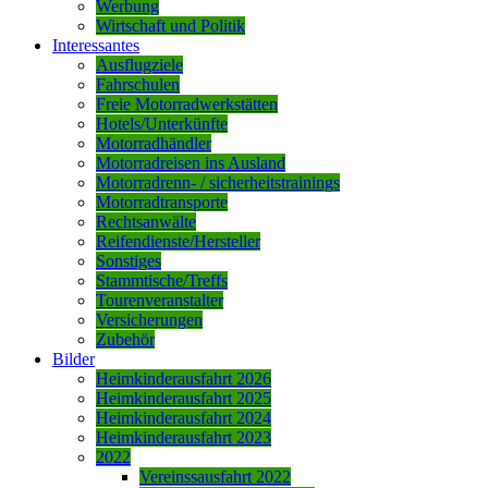
Werbung
Wirtschaft und Politik
Interessantes
Ausflugziele
Fahrschulen
Freie Motorradwerkstätten
Hotels/Unterkünfte
Motorradhändler
Motorradreisen ins Ausland
Motorradrenn- / sicherheitstrainings
Motorradtransporte
Rechtsanwälte
Reifendienste/Hersteller
Sonstiges
Stammtische/Treffs
Tourenveranstalter
Versicherungen
Zubehör
Bilder
Heimkinderausfahrt 2026
Heimkinderausfahrt 2025
Heimkinderausfahrt 2024
Heimkinderausfahrt 2023
2022
Vereinssausfahrt 2022