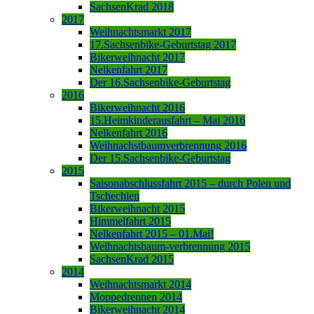
SachsenKrad 2018
2017
Weihnachtsmarkt 2017
17.Sachsenbike-Geburtstag 2017
Bikerweihnacht 2017
Nelkenfahrt 2017
Der 16.Sachsenbike-Geburtstag
2016
Bikerweihnacht 2016
15.Heimkinderausfahrt – Mai 2016
Nelkenfahrt 2016
Weihnachstbaumverbrennung 2016
Der 15.Sachsenbike-Geburtstag
2015
Saisonabschlussfahrt 2015 – durch Polen und
Tschechien
Bikerweihnacht 2015
Himmelfahrt 2015
Nelkenfahrt 2015 – 01.Mai!
Weihnachtsbaum-verbrennung 2015
SachsenKrad 2015
2014
Weihnachtsmarkt 2014
Moppedrennen 2014
Bikerweihnacht 2014