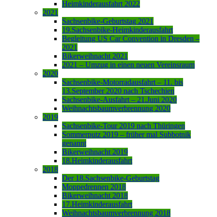
Heimkinderausfahrt 2022
2021
Sachsenbike-Geburtstag 2021
19.Sachsenbike-Heimkinderausfahrt
Begleitung US Car Convention in Dresden –
2021
Bikerweihnacht 2021
2021 – Umzug in einen neuen Vereinsraum
2020
Sachsenbike-Motorradausfahrt – 11. bis
13.September 2020 nach Tschechien
Sachsenbike-Ausfahrt – 21.Juni 2020
Weihnachtsbaumverbrennung 2020
2019
Sachsenbike-Tour 2019 nach Thüringen
Sommerputz 2019 – früher mal Subbotnik
genannt
Bikerweihnacht 2019
18.Heimkinderausfahrt
2018
Der 18.Sachsenbike-Geburtstag
Moppedrennen 2018
Bikerweihnacht 2018
17.Heimkinderausfahrt
Weihnachtsbaumverbrennung 2018