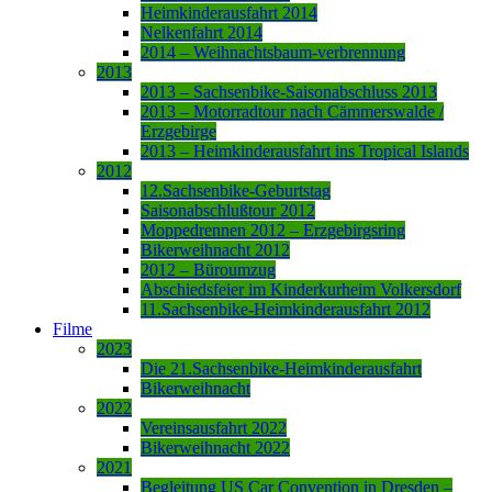
Heimkinderausfahrt 2014
Nelkenfahrt 2014
2014 – Weihnachtsbaum-verbrennung
2013
2013 – Sachsenbike-Saisonabschluss 2013
2013 – Motorradtour nach Cämmerswalde /
Erzgebirge
2013 – Heimkinderausfahrt ins Tropical Islands
2012
12.Sachsenbike-Geburtstag
Saisonabschlußtour 2012
Moppedrennen 2012 – Erzgebirgsring
Bikerweihnacht 2012
2012 – Büroumzug
Abschiedsfeier im Kinderkurheim Volkersdorf
11.Sachsenbike-Heimkinderausfahrt 2012
Filme
2023
Die 21.Sachsenbike-Heimkinderausfahrt
Bikerweihnacht
2022
Vereinsausfahrt 2022
Bikerweihnacht 2022
2021
Begleitung US Car Convention in Dresden –