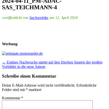
2024-04-11_PM-ADAC-
SAS_TEICHMANN-4
veröffentlicht von
Sachsenbike
am 12. April 2024
Werbung
Post
←
Enduro Nachwuchs startet auf den frischen Spuren der großen
Vorbilder in die neue Saison
navigation
Schreibe einen Kommentar
Deine E-Mail-Adresse wird nicht veröffentlicht.
Erforderliche
Felder sind mit
*
markiert
Kommentar
*