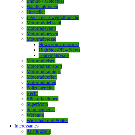
Enduro / Motocross
Händleraktionen
Hersteller
Jobs in der Zweiradbranche
Motorraddiebstahl
Motorradevents
Motorradmessen
Motorradpresse
News von Unkorrekt
HighSide-PR – News
Tourenfahrer.de
Motorradreisen
Motorradrennsport
Motorradtrainings
Motorradtreffen
Motorradtouren
Polizeiberichte
Recht
Rückrufaktionen
SuperMoto
So nebenbei…
Werbung
Wirtschaft und Politik
Interessantes
Ausflugziele