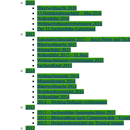
2016
Bikerweihnacht 2016
15.Heimkinderausfahrt – Mai 2016
Nelkenfahrt 2016
Weihnachstbaumverbrennung 2016
Der 15.Sachsenbike-Geburtstag
2015
Saisonabschlussfahrt 2015 – durch Polen und Tsc
Bikerweihnacht 2015
Himmelfahrt 2015
Nelkenfahrt 2015 – 01.Mai!
Weihnachtsbaum-verbrennung 2015
SachsenKrad 2015
2014
Weihnachtsmarkt 2014
Moppedrennen 2014
Bikerweihnacht 2014
Heimkinderausfahrt 2014
Nelkenfahrt 2014
2014 – Weihnachtsbaum-verbrennung
2013
2013 – Sachsenbike-Saisonabschluss 2013
2013 – Motorradtour nach Cämmerswalde / Erzge
2013 – Heimkinderausfahrt ins Tropical Islands
2012