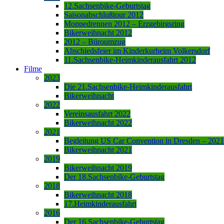
12.Sachsenbike-Geburtstag
Saisonabschlußtour 2012
Moppedrennen 2012 – Erzgebirgsring
Bikerweihnacht 2012
2012 – Büroumzug
Abschiedsfeier im Kinderkurheim Volkersdorf
11.Sachsenbike-Heimkinderausfahrt 2012
Filme
2023
Die 21.Sachsenbike-Heimkinderausfahrt
Bikerweihnacht
2022
Vereinsausfahrt 2022
Bikerweihnacht 2022
2021
Begleitung US Car Convention in Dresden – 2021
Bikerweihnacht 2021
2019
Bikerweihnacht 2019
Der 18.Sachsenbike-Geburtstag
2018
Bikerweihnacht 2018
17.Heimkinderausfahrt
2016
Der 16.Sachsenbike-Geburtstag