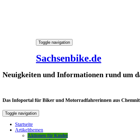
Skip
Toggle navigation
to
7. August 2026
content
Sachsenbike.de
Neuigkeiten und Informationen rund um d
Das Infoportal für Biker und Motorradfahrerinnen aus Chemnitz /
Toggle navigation
Startseite
Artikelthemen
Aktionen für Kinder