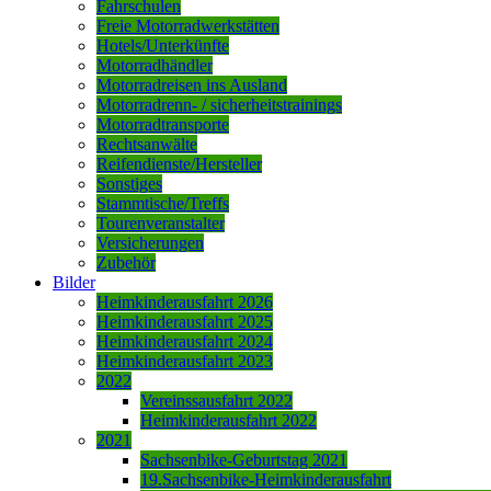
Fahrschulen
Freie Motorradwerkstätten
Hotels/Unterkünfte
Motorradhändler
Motorradreisen ins Ausland
Motorradrenn- / sicherheitstrainings
Motorradtransporte
Rechtsanwälte
Reifendienste/Hersteller
Sonstiges
Stammtische/Treffs
Tourenveranstalter
Versicherungen
Zubehör
Bilder
Heimkinderausfahrt 2026
Heimkinderausfahrt 2025
Heimkinderausfahrt 2024
Heimkinderausfahrt 2023
2022
Vereinssausfahrt 2022
Heimkinderausfahrt 2022
2021
Sachsenbike-Geburtstag 2021
19.Sachsenbike-Heimkinderausfahrt