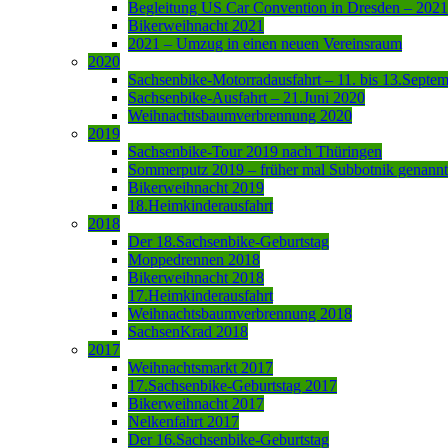
Begleitung US Car Convention in Dresden – 2021
Bikerweihnacht 2021
2021 – Umzug in einen neuen Vereinsraum
2020
Sachsenbike-Motorradausfahrt – 11. bis 13.Septe
Sachsenbike-Ausfahrt – 21.Juni 2020
Weihnachtsbaumverbrennung 2020
2019
Sachsenbike-Tour 2019 nach Thüringen
Sommerputz 2019 – früher mal Subbotnik genannt
Bikerweihnacht 2019
18.Heimkinderausfahrt
2018
Der 18.Sachsenbike-Geburtstag
Moppedrennen 2018
Bikerweihnacht 2018
17.Heimkinderausfahrt
Weihnachtsbaumverbrennung 2018
SachsenKrad 2018
2017
Weihnachtsmarkt 2017
17.Sachsenbike-Geburtstag 2017
Bikerweihnacht 2017
Nelkenfahrt 2017
Der 16.Sachsenbike-Geburtstag