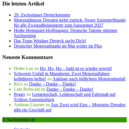
Die letzten Artikel
29. Zschorlauer Dreieckrennen
Motorradmesse Dresden kehrt zurück: Neuer Szenetreffpunkt
für alle Zweiradbeigeisterte zum Saisonstart 2027
Heiße Heimspiel-Hoffnungen: Deutsche Talente stürmen
Sachsenring
Das Team Weidaer Dreieck sucht Dich!
Deutscher Motorradmarkt im Mai weiter im Plus
Neueste Kommentare
Heike Lau
zu
Ho, Ho, Ho – bald ist es wieder soweit!
Schwerer Unfall in Mannheim: Zwei Motorradfahrer
kollidieren heftig!
zu
Anklage nach tödlichem Motorradunfall
Rico
zu
Danke – Danke – Danke!
Lutz Rehwald
zu
Danke – Danke – Danke!
Peggy
zu
Gemeinschaft, Leidenschaft und Fahrspaß auf
Schloss Augustusburg
Andreas Linzner
zu
Aus Zwei wird Eins – Motogiro Dresden
gibt ein Geschäft auf
© Sachsenbike.de