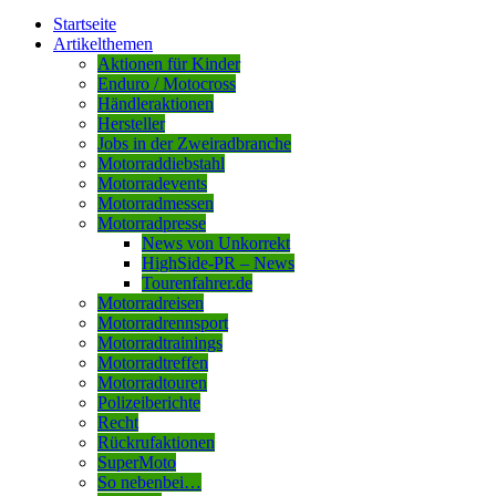
Startseite
Artikelthemen
Aktionen für Kinder
Enduro / Motocross
Händleraktionen
Hersteller
Jobs in der Zweiradbranche
Motorraddiebstahl
Motorradevents
Motorradmessen
Motorradpresse
News von Unkorrekt
HighSide-PR – News
Tourenfahrer.de
Motorradreisen
Motorradrennsport
Motorradtrainings
Motorradtreffen
Motorradtouren
Polizeiberichte
Recht
Rückrufaktionen
SuperMoto
So nebenbei…