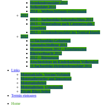
Heimkinderausfahrt 2014
Nelkenfahrt 2014
2014 – Weihnachtsbaum-verbrennung
2013
2013 – Sachsenbike-Saisonabschluss 2013
2013 – Motorradtour nach Cämmerswalde /
Erzgebirge
2013 – Heimkinderausfahrt ins Tropical Islands
2012
12.Sachsenbike-Geburtstag
Saisonabschlußtour 2012
Moppedrennen 2012 – Erzgebirgsring
Bikerweihnacht 2012
2012 – Büroumzug
Abschiedsfeier im Kinderkurheim Volkersdorf
11.Sachsenbike-Heimkinderausfahrt 2012
Links
Motorradclubs, Vereine/Verbände
Motorradhersteller und Importeure
Motorradzubehör
Motorradreisen, Unterkünfte
Private Biker-Seiten
Termin eintragen
Home