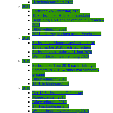
Heimkinderausfahrt 2022
2021
Sachsenbike-Geburtstag 2021
19.Sachsenbike-Heimkinderausfahrt
Begleitung US Car Convention in Dresden –
2021
Bikerweihnacht 2021
2021 – Umzug in einen neuen Vereinsraum
2020
Sachsenbike-Motorradausfahrt – 11. bis
13.September 2020 nach Tschechien
Sachsenbike-Ausfahrt – 21.Juni 2020
Weihnachtsbaumverbrennung 2020
2019
Sachsenbike-Tour 2019 nach Thüringen
Sommerputz 2019 – früher mal Subbotnik
genannt
Bikerweihnacht 2019
18.Heimkinderausfahrt
2018
Der 18.Sachsenbike-Geburtstag
Moppedrennen 2018
Bikerweihnacht 2018
17.Heimkinderausfahrt
Weihnachtsbaumverbrennung 2018