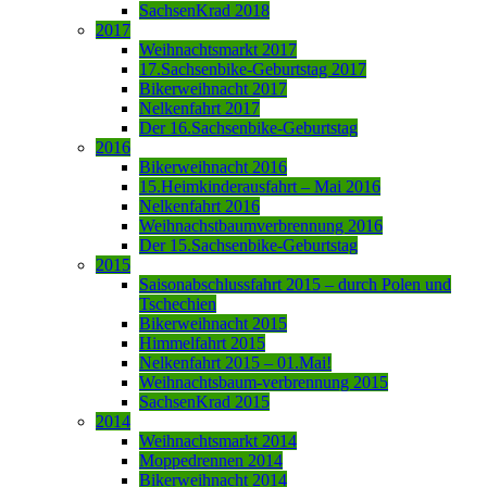
SachsenKrad 2018
2017
Weihnachtsmarkt 2017
17.Sachsenbike-Geburtstag 2017
Bikerweihnacht 2017
Nelkenfahrt 2017
Der 16.Sachsenbike-Geburtstag
2016
Bikerweihnacht 2016
15.Heimkinderausfahrt – Mai 2016
Nelkenfahrt 2016
Weihnachstbaumverbrennung 2016
Der 15.Sachsenbike-Geburtstag
2015
Saisonabschlussfahrt 2015 – durch Polen und
Tschechien
Bikerweihnacht 2015
Himmelfahrt 2015
Nelkenfahrt 2015 – 01.Mai!
Weihnachtsbaum-verbrennung 2015
SachsenKrad 2015
2014
Weihnachtsmarkt 2014
Moppedrennen 2014
Bikerweihnacht 2014