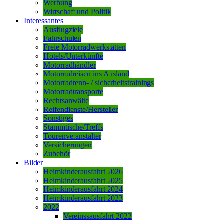
Werbung
Wirtschaft und Politik
Interessantes
Ausflugziele
Fahrschulen
Freie Motorradwerkstätten
Hotels/Unterkünfte
Motorradhändler
Motorradreisen ins Ausland
Motorradrenn- / sicherheitstrainings
Motorradtransporte
Rechtsanwälte
Reifendienste/Hersteller
Sonstiges
Stammtische/Treffs
Tourenveranstalter
Versicherungen
Zubehör
Bilder
Heimkinderausfahrt 2026
Heimkinderausfahrt 2025
Heimkinderausfahrt 2024
Heimkinderausfahrt 2023
2022
Vereinssausfahrt 2022