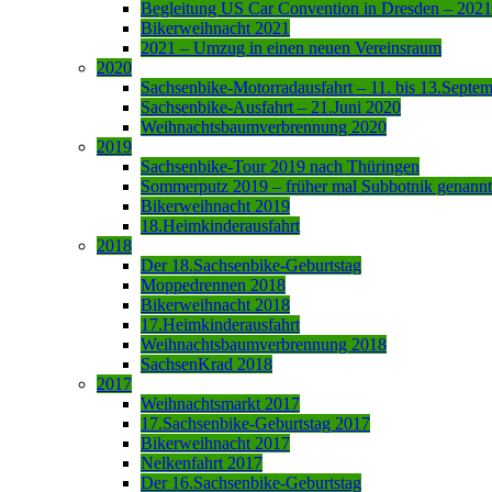
Begleitung US Car Convention in Dresden – 2021
Bikerweihnacht 2021
2021 – Umzug in einen neuen Vereinsraum
2020
Sachsenbike-Motorradausfahrt – 11. bis 13.Septe
Sachsenbike-Ausfahrt – 21.Juni 2020
Weihnachtsbaumverbrennung 2020
2019
Sachsenbike-Tour 2019 nach Thüringen
Sommerputz 2019 – früher mal Subbotnik genannt
Bikerweihnacht 2019
18.Heimkinderausfahrt
2018
Der 18.Sachsenbike-Geburtstag
Moppedrennen 2018
Bikerweihnacht 2018
17.Heimkinderausfahrt
Weihnachtsbaumverbrennung 2018
SachsenKrad 2018
2017
Weihnachtsmarkt 2017
17.Sachsenbike-Geburtstag 2017
Bikerweihnacht 2017
Nelkenfahrt 2017
Der 16.Sachsenbike-Geburtstag