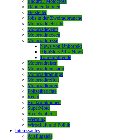
Enduro / Motocross
Händleraktionen
Hersteller
Jobs in der Zweiradbranche
Motorraddiebstahl
Motorradevents
Motorradmessen
Motorradpresse
News von Unkorrekt
HighSide-PR – News
Tourenfahrer.de
Motorradreisen
Motorradrennsport
Motorradtrainings
Motorradtreffen
Motorradtouren
Polizeiberichte
Recht
Rückrufaktionen
SuperMoto
So nebenbei…
Werbung
Wirtschaft und Politik
Interessantes
Ausflugziele