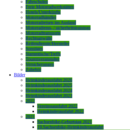
Fahrschulen
Freie Motorradwerkstätten
Hotels/Unterkünfte
Motorradhändler
Motorradreisen ins Ausland
Motorradrenn- / sicherheitstrainings
Motorradtransporte
Rechtsanwälte
Reifendienste/Hersteller
Sonstiges
Stammtische/Treffs
Tourenveranstalter
Versicherungen
Zubehör
Bilder
Heimkinderausfahrt 2026
Heimkinderausfahrt 2025
Heimkinderausfahrt 2024
Heimkinderausfahrt 2023
2022
Vereinssausfahrt 2022
Heimkinderausfahrt 2022
2021
Sachsenbike-Geburtstag 2021
19.Sachsenbike-Heimkinderausfahrt