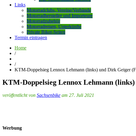
Links
Motorradclubs, Vereine/Verbände
Motorradhersteller und Importeure
Motorradzubehör
Motorradreisen, Unterkünfte
Private Biker-Seiten
Termin eintragen
Home
/
/
KTM-Doppelsieg Lennox Lehmann (links) und Dirk Geiger (
KTM-Doppelsieg Lennox Lehmann (links) 
veröffentlicht von
Sachsenbike
am 27. Juli 2021
Werbung