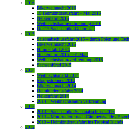
2016
Bikerweihnacht 2016
15.Heimkinderausfahrt – Mai 2016
Nelkenfahrt 2016
Weihnachstbaumverbrennung 2016
Der 15.Sachsenbike-Geburtstag
2015
Saisonabschlussfahrt 2015 – durch Polen und Tsc
Bikerweihnacht 2015
Himmelfahrt 2015
Nelkenfahrt 2015 – 01.Mai!
Weihnachtsbaum-verbrennung 2015
SachsenKrad 2015
2014
Weihnachtsmarkt 2014
Moppedrennen 2014
Bikerweihnacht 2014
Heimkinderausfahrt 2014
Nelkenfahrt 2014
2014 – Weihnachtsbaum-verbrennung
2013
2013 – Sachsenbike-Saisonabschluss 2013
2013 – Motorradtour nach Cämmerswalde / Erzge
2013 – Heimkinderausfahrt ins Tropical Islands
2012