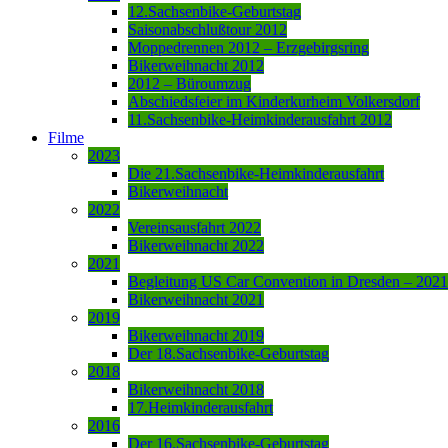
12.Sachsenbike-Geburtstag
Saisonabschlußtour 2012
Moppedrennen 2012 – Erzgebirgsring
Bikerweihnacht 2012
2012 – Büroumzug
Abschiedsfeier im Kinderkurheim Volkersdorf
11.Sachsenbike-Heimkinderausfahrt 2012
Filme
2023
Die 21.Sachsenbike-Heimkinderausfahrt
Bikerweihnacht
2022
Vereinsausfahrt 2022
Bikerweihnacht 2022
2021
Begleitung US Car Convention in Dresden – 2021
Bikerweihnacht 2021
2019
Bikerweihnacht 2019
Der 18.Sachsenbike-Geburtstag
2018
Bikerweihnacht 2018
17.Heimkinderausfahrt
2016
Der 16.Sachsenbike-Geburtstag