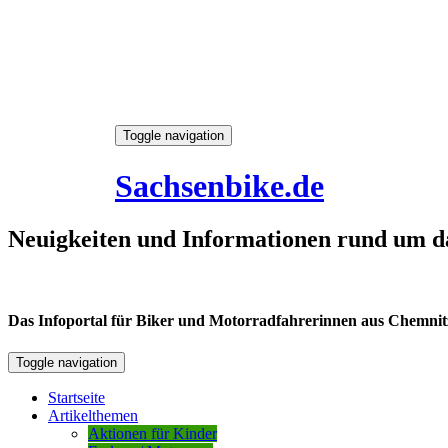
Skip
Toggle navigation
to
6. August 2026
content
Sachsenbike.de
Neuigkeiten und Informationen rund um d
Das Infoportal für Biker und Motorradfahrerinnen aus Chemnitz /
Toggle navigation
Startseite
Artikelthemen
Aktionen für Kinder